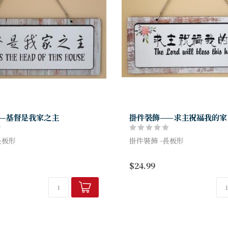
—基督是我家之主
掛件裝飾——求主祝福我的家
長板形
掛件裝飾 -長板形
cm*13cm*1.4cm
size: 約33cm*13cm*1.4cm
$24.99