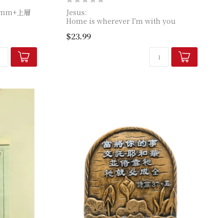
mm+上層
Jesus:
Home is wherever I'm with you
(cm)
$23.99
God will command His angels to
protect ...