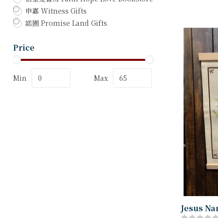
申嘉 Witness Gifts
諾園 Promise Land Gifts
Price
Min
Max
Jesus 