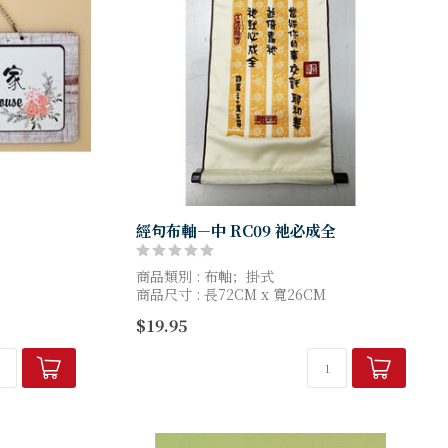
經句布軸－中 RC09 祂必成全
商品類別 : 布軸；掛式
商品尺寸 : 長72CM x 寬26CM
$19.95