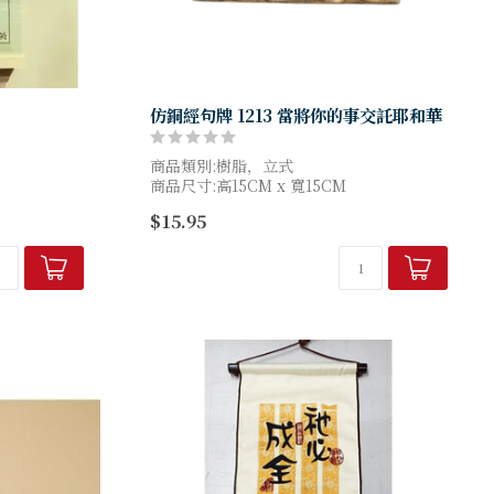
仿銅經句牌 1213 當將你的事交託耶和華
商品類別:樹脂，立式
商品尺寸:高15CM x 寬15CM
$15.95
商品圖檔顏色因電腦螢幕設定差異會略有不
同，以實際商品顏色為準，請見諒