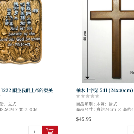
1222 願主我們上帝的榮美
柚木十字架 541 (24x40cm)
樹脂，立式
商品類別 : 木質；掛式
.5CM x 寬12.3CM
商品尺寸 : 寬約24cm × 高約4
約2cm
$45.95
色因電腦螢幕設定差異會略有不
商品顏色為準，請見諒