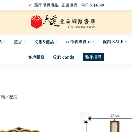
選擇 購買禮品，正常運費一律只收
$6.99
品
童書
文創&禮品
o 作者專頁 o
促銷 SALE
客戶服務
Gift cards
強化搜尋
籍／產品