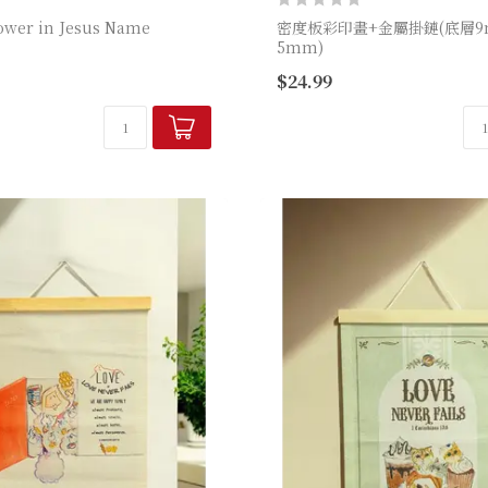
Power in Jesus Name
密度板彩印畫+金屬掛鏈(底層9
5mm)
部裝飾配上金句
商品尺寸:長25 x 寬25 x 厚1.4 
$24.99
0cm