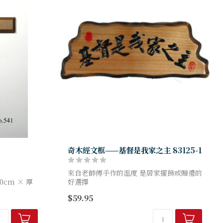
奇木經文框——基督是我家之主 83125-1
來自老師傅手作的溫度 是居家擺飾或贈禮的
0cm × 厚
好選擇
材質：原木、雕刻 高16 cm 寛 43 cm
$59.95