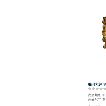
橢圓大經句
商品類別:
商品尺寸:寬2