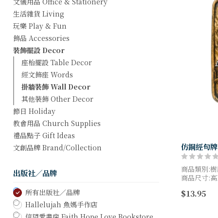
文儀用品 Office & Stationery
生活雜貨 Living
玩樂 Play & Fun
飾品 Accessories
裝飾擺設 Decor
座枱擺設 Table Decor
經文飾座 Words
掛牆裝飾 Wall Decor
其他裝飾 Other Decor
節日 Holiday
教會用品 Church Supplies
禮品點子 Gift Ideas
仿銅經句牌 
文創品牌 Brand/Collection
商品類別:
出版社／品牌
商品尺寸:高18
$13.95
所有出版社／品牌
商品圖檔顏
Hallelujah 魚媽手作店
同，以實際
信望愛書房 Faith Hope Love Bookstore