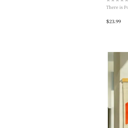
There is 
綿麻簡潔掛
$23.99
尺寸: 30x4