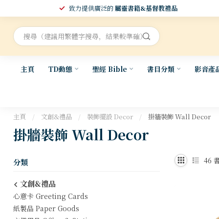
致力提供廣泛的
屬靈書籍&基督教禮品
主頁
TD動態
聖經 Bible
書目分類
影音產
主頁
/
文創&禮品
/
裝飾擺設 Decor
/
掛牆裝飾 Wall Decor
掛牆裝飾 Wall Decor
46
書
分類
文創&禮品
心意卡 Greeting Cards
紙製品 Paper Goods