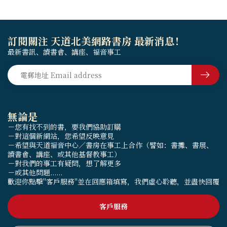
訂閱關注 天道北美網路書房 最新消息！
最新書訊、讀書會、講座、福音事工
無論是
－您有找不到的書，要我們協助訂購
－對這個新網站，您希望反映意見
－希望與天道福音中心／書房在事工上合作（譬如：書攤、書展、
讀書會、講座、或其他基督教事工）
－對我們的事工有疑問，想了解更多
－或其他問題......
歡迎你點擊"客戶服務"並在回應箱填寫，我們虛心聆聽，並盡快回覆
客戶服務