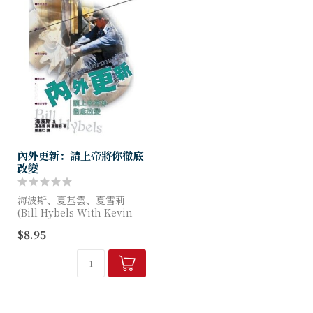
內外更新：請上帝將你徹底
改變
海波斯、夏基雲、夏雪莉
(Bill Hybels With Kevin
Harney & Sherry Harney)
$8.95
著
這是一套非一般的查經系列，
是美...