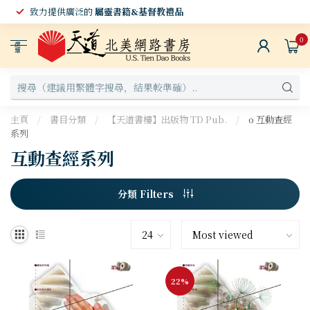
致力提供廣泛的
屬靈書籍&基督教禮品
0
選
單
主頁
/
書目分類
/
【天道書樓】出版物 TD Pub.
/
o 互動查經
系列
互動查經系列
分類 Filters
22%