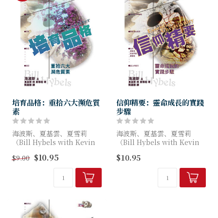
培育品格：重拾六大瀕危質
信仰精要：靈命成長的實踐
素
步驟
海波斯、夏基雲、夏雪莉
海波斯、夏基雲、夏雪莉
（Bill Hybels with Kevin
（Bill Hybels with Kevin
Harney & Sherry Harney
Harney & Sherry Harney
$10.95
$10.95
$9.00
) 著
) 著
生命的質素，比金山銀鑛更寶
甚麼是認識基督？怎樣過信心
貴。...
的生...