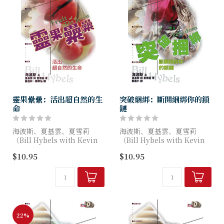
靈果纍纍：活出超自然的生
突破綑綁：斷開綑綁你的鎖
命
鏈
海波斯、夏基雲、夏雪莉
海波斯、夏基雲、夏雪莉
（Bill Hybels with Kevin
（Bill Hybels with Kevin
Harney & Sherry Harney
Harney & Sherry Harney
$10.95
$10.95
) 著
) 著
真正愛人的表現，莫過於以別
這是一套非一般的查經系列，
人的...
是美...
22%