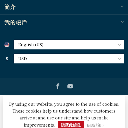
簡介
我的帳戶
$
By using our website, you agree to the use of cookies.
These cookies help us understand how customers
arrive at and use our site and help us make
© Copyright 2026 天道北美網路書房 U.S. Tien Dao Books
-
Powered by
Lightspeed
-
Lightspeed design
by
Dyvelopment
improvements.
隱藏此信息
私隱政策 »