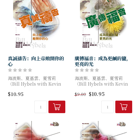
真誠禱告：向上帝敞開你的
廣傳福音：成為更鹹的鹽，
心
更亮的光
海波斯、夏基雲、夏雪莉
海波斯、夏基雲、夏雪莉
（Bill Hybels with Kevin
（Bill Hybels with Kevin
Harney & Sherry Harney
Harney & Sherry Harney
$10.95
$10.95
$9.00
) 著
) 著
宇宙的創造主想與你建立活潑
《廣傳福音》不單鼓勵你傳福
互動...
音，...