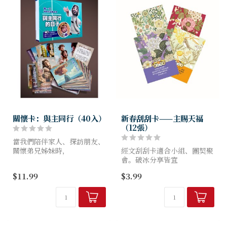
關懷卡：與主同行（40入）
新春刮刮卡——主賜天福
（12張）
當我們陪伴家人、探訪朋友、
關懷弟兄姊妹時，
經文刮刮卡適合小組、團契聚
一張小卡片，也能成為主愛的
會。破冰分享皆宜
記號。
$11.99
$3.99
《與主同行》關懷卡，以溫暖
特色 生活總有迷茫挫折時，
設計搭配祝福經文，
來張刮刮卡吧！
陪伴每一個正在經歷高山低谷
你刮的可不是運氣，是神的話
的心...
語、你的生命力！
刮刮卡神救援，神的話...