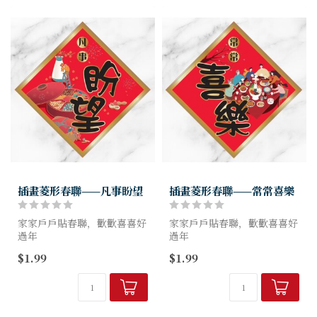
插畫菱形春聯——凡事盼望
插畫菱形春聯——常常喜樂
家家戶戶貼春聯，歡歡喜喜好
家家戶戶貼春聯，歡歡喜喜好
過年
過年
可愛又喜慶的彩印插畫春聯
可愛又喜慶的彩印插畫春聯
$1.99
$1.99
傳遞神的滿滿祝福
傳遞神的滿滿祝福
產品規格
產品規格
紙質:映畫170P雙面彩印
紙質:映畫170P雙面彩印
尺寸:20X20CM
尺寸:20X20CM