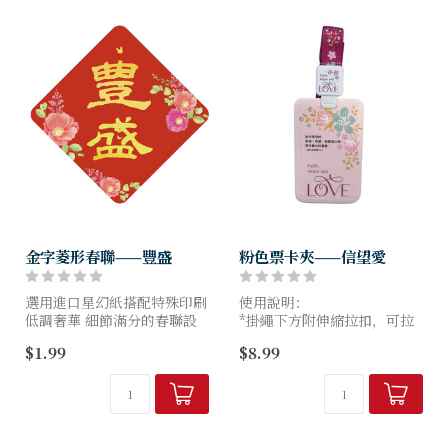
材...
材...
金字菱形春聯——豐盛
粉色票卡夾——信望愛
選用進口星幻紙搭配特殊印刷
使用說明：
低調奢華 細節滿分的春聯設
*掛繩下方附伸縮拉扣，可拉
計
長約35公分。
$1.99
$8.99
和你一起燦爛迎新春！
* 票卡夾採滑蓋結構，以雙手
拇指按住票卡上方邊緣，向上
尺寸：20 × 20 cm
推即可開啟，向下推即可閉
合，有效防止卡片脫落。
...