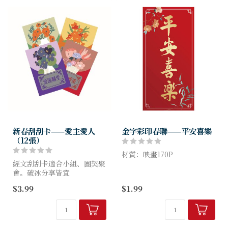
新春刮刮卡——愛主愛人
金字彩印春聯——平安喜樂
（12張）
材質：映畫170P
經文刮刮卡適合小組、團契聚
會。破冰分享皆宜
印刷：雙面彩印
$3.99
$1.99
特色 生活總有迷茫挫折時，
尺寸：25*50.5CM
來張刮刮卡吧！
你刮的可不是運氣，是神的話
語、你的生命力！
刮刮卡神救援，神的話...