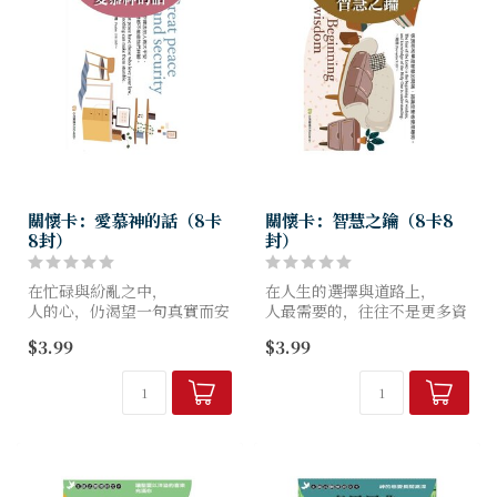
關懷卡：愛慕神的話（8卡
關懷卡：智慧之鑰（8卡8
8封）
封）
在忙碌與紛亂之中，
在人生的選擇與道路上，
人的心，仍渴望一句真實而安
人最需要的，往往不是更多資
定的話。
訊，
$3.99
$3.99
而是從神而來的智慧。
《愛慕神的話》關懷卡，
以「渴慕神話語」為主題，
《智慧之鑰》關懷卡，
精選8段帶著亮光與安慰的信
以「屬天智慧」為主題，
息，
精選8段引導與提醒的信...
陪伴人在...