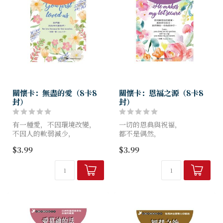
關懷卡：無盡的愛（8卡8
關懷卡：恩福之源（8卡8
封）
封）
有一種愛，不因環境改變，
一切的恩典與祝福，
不因人的軟弱減少，
都不是偶然，
也不因時間而止息。
而是從那位良善的源頭而來。
$3.99
$3.99
《無盡的愛》關懷卡，
《恩福之源》關懷卡，
以「神永不止息的愛」為主
以「神是祝福的源頭」為主
題，
題，
精選8段溫柔而堅定的信息，
精選8段充滿應許與安慰的信
...
息，
...