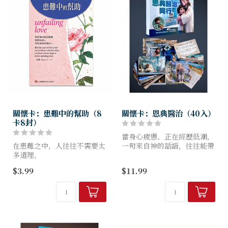
關懷卡：患難中的幫助（8
關懷卡：恩典醫治（40入）
卡8封）
當身心疲憊、正在經歷低潮，
在患難之中，人往往不需要太
一句來自神的話語，往往能帶
多道理，
來真正的安慰。
只需要一句合宜的話，一份真
《恩典醫治》關懷卡，以「醫
$3.99
$11.99
誠的陪伴。
治、安慰、盼望、恢復」為主
題，
《患難中的幫助》關懷卡，
用溫柔設計傳遞屬天的力量。
精選8段安慰與盼望的信息，
結合聖經真理與溫柔文...