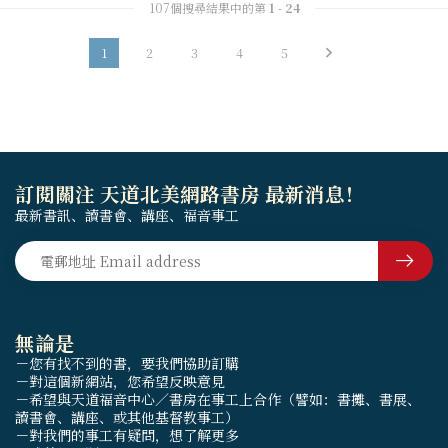
107個搜尋結果中的第
1
-
24
1
2
3
4
5
訂閱關注 天道北美網路書房 最新消息！
最新書訊、讀書會、講座、福音事工
無論是
－您有找不到的書，要我們協助訂購
－對這個新網站，您希望反映意見
－希望與天道福音中心／書房在事工上合作（譬如：書攤、書展、
讀書會、講座、或其他基督教事工）
－對我們的事工有疑問，想了解更多