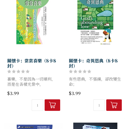
關懷卡：常常喜樂（8卡8
關懷卡：奇異恩典（8卡8
封）
封）
喜樂，不是因為一切順利，
有些恩典，不張揚，卻改變生
而是在各樣光景中，
命；
仍然選擇仰望與感謝。
有些話語，輕輕說出，卻帶來
$3.99
$3.99
醫治。
《常常喜樂》關懷卡，
以「喜樂的生命」為主題，
《奇異恩典》關懷卡，
精選8段溫暖明亮的信息，
以恩典為主題，精選8段溫柔
在...
而有力量的信息，
陪伴人在軟弱、迷...