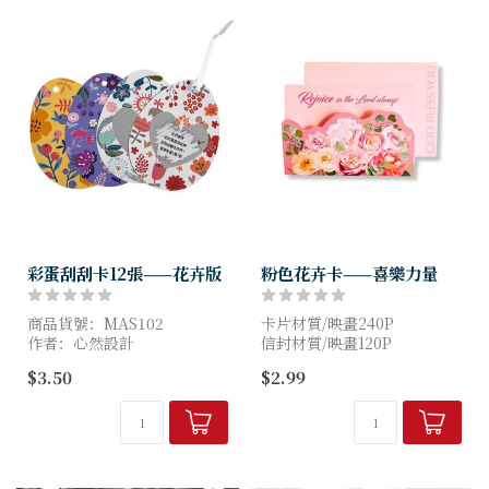
彩蛋刮刮卡12張——花卉版
粉色花卉卡——喜樂力量
商品貨號：MAS102
卡片材質/映畫240P
作者：心然設計
信封材質/映畫120P
ISBN：4711342387846
尺寸/13*18.5 CM
$3.50
$2.99
頁數：12
尺寸：10*13 CM