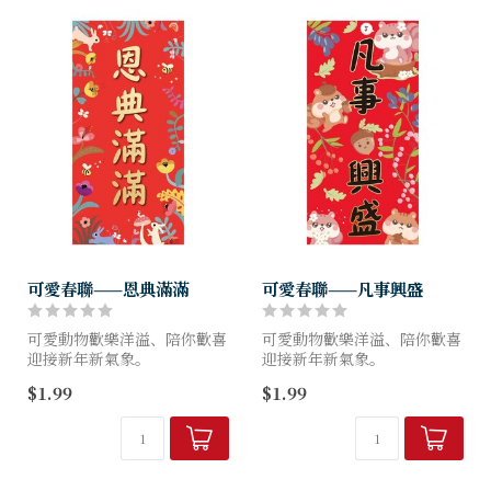
可愛春聯——恩典滿滿
可愛春聯——凡事興盛
可愛動物歡樂洋溢、陪你歡喜
可愛動物歡樂洋溢、陪你歡喜
迎接新年新氣象。
迎接新年新氣象。
上帝話語貼門楣，心意無時不
上帝話語貼門楣，心意無時不
$1.99
$1.99
更新；
更新；
恩典豐盛更有餘，每日生活更
恩典豐盛更有餘，每日生活更
給力。
給力。
尺寸(規格) 25x50.5cm
尺寸(規格) 25x50.5cm