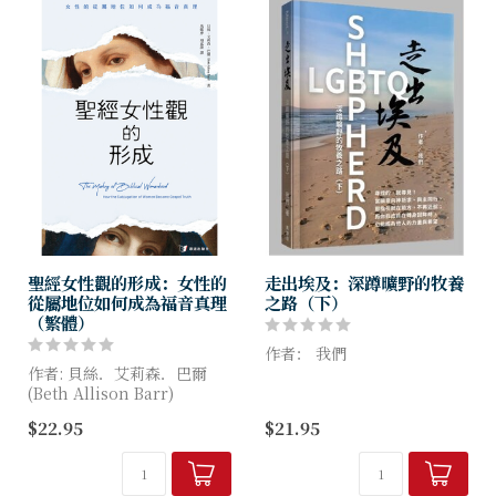
聖經女性觀的形成：女性的
走出埃及：深蹲曠野的牧養
從屬地位如何成為福音真理
之路（下）
（繁體）
作者： 我們
作者: 貝絲．艾莉森．巴爾
(Beth Allison Barr)
牧養ＬＧＢＴＱ族群的路並不
短，也像極了深蹲在曠野而沒
$22.95
$21.95
本書並非典型的學術溯源之
有盡頭；但是，請別懷疑！這
作，而是一次感情充沛的大膽
一切絕對有盼望，走出埃及絕
嘗試：採用自傳體敘述，從女
不只是空洞夢想！
性基督徒...