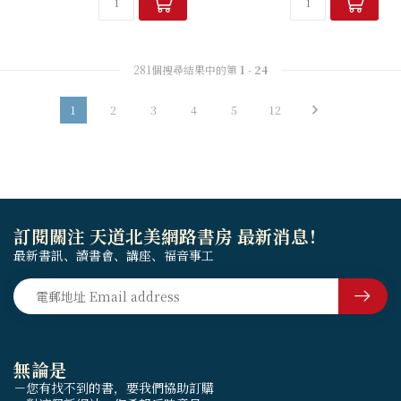
工作是否只為糊口？商業世界
由平日討論時間提起者。譯者
中有很多利益衝突，我們有沒
謝受靈先生在譯述本書期間，
有自己的原則...
亦會擔任教授...
281個搜尋結果中的第
1
-
24
1
2
3
4
5
12
訂閱關注 天道北美網路書房 最新消息！
最新書訊、讀書會、講座、福音事工
無論是
－您有找不到的書，要我們協助訂購