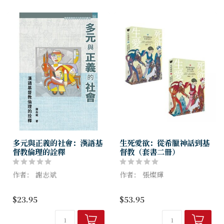
接續《走出埃...
多元與正義的社會：漢語基
生死愛欲：從希臘神話到基
督教倫理的詮釋
督教（套書二冊）
作者： 謝志斌
作者： 張燦輝
基督教倫理在對上帝信仰的基
本套書組合：《生死愛欲
$23.95
$53.95
礎上，關注上帝的道德律令，
I（2023年增訂版）》＋《生
人性的問題、基督徒的道德行
死愛欲II》
為、基督教視角下的社會生活