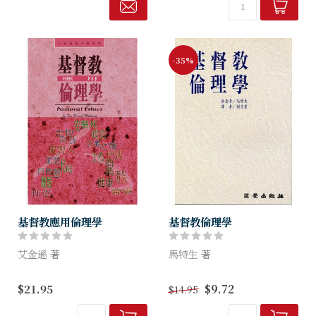
苦苦掙扎，他們以過來人的身
私自利、凶悍無理、怒氣沖
分，坦誠赤露地分...
沖、嫉妒他人、充滿苦毒。我
們...
-35%
基督教應用倫理學
基督教倫理學
艾金遜 著
馬特生 著
我們每天所見所聞甚至生活上
本書為供神學院基督教倫理學
$21.95
$9.72
$14.95
的很多方面，也離不開倫理上
教學之用。作者取材乃根據歷
的抉擇。作為基督徒，我們的
年教學所得。書中題材大多是