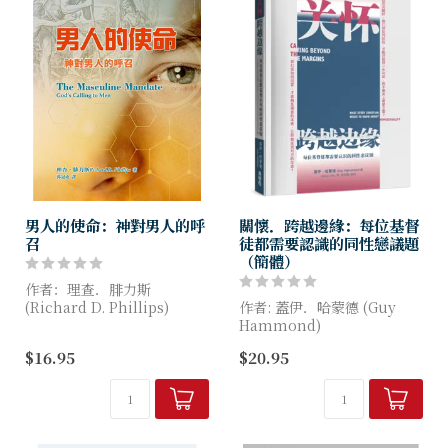
男人的使命：神對男人的呼
關懷．跨越邊緣：每位基督
召
徒都需要認識的同性戀議題
（簡體）
作者：理查．腓力斯
(Richard D. Phillips)
作者: 蓋伊．哈蒙德 (Guy
Hammond)
平權以及沙文主義的思想，腐
$16.95
$20.95
蝕了我們對敬虔男子氣概的認
盡管在25年前，我已遠離同性
知。
戀的生活，但受同性吸引的這
根刺，仍真實地存在我的生命
面對文化中的普遍迷失，作
中；無論經過幾千小時的禱...
者...