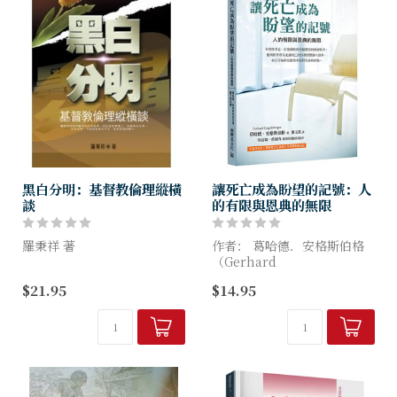
黑白分明：基督教倫理縱橫
讓死亡成為盼望的記號：人
談
的有限與恩典的無限
羅秉祥 著
作者： 葛哈德．安格斯伯格
（Gerhard
作者研究倫理學多年，對哲學
Engelsberger）
$21.95
$14.95
及神學造詣亦深。本書結集了
作者重要的專文二十三篇。全
在臨終者的床邊，我學到，上
書主要分為理論基礎及實際應
帝就在那裡。
用兩大類，立論清晰，深入淺
出，所探討...
因著耶穌的復活，「死亡」成
為基督宗教...