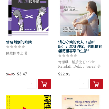
當要離別的時候
清心守候的女人（更新
版）：單身的妳，也能擁有
滿足而喜樂的生活！
陳維樑博士 著
面對伴侶、家人、男女朋友、
肯潔琪、鍾黛比 (Jackie
知己好友、同事、同學、寵物
Kendall, Debby Jones) 著
等等不同關係的生離死別，應
$3.47
$22.95
$6.95
如何自處及處理，本書為你一
婚姻告訴我們，即使最親密的
一解說，精簡易明。
人際關係仍無法滿足內心最深
處的需求；
我們內心...