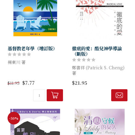
基督教老年學（增訂版）
徹底的愛：酷兒神學導論
（斷版）
楊東川 著
鄭書祥 (Patrick S. Cheng)
聖經中對老年學的啟示為何？
著
當代基督教對老化的了解又是
$7.77
$21.95
$11.95
如何？身為基督徒如何關顧老
英文版的《徹底的愛- 酷兒神
人？
學導論》Radical Love: An
本書將作拋磚引玉的探討。盼
Introduction to Q...
能作為對老年人的獻禮；也盼
能喚...
-50%