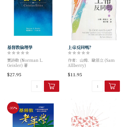
基督教倫理學
上帝反同嗎？
賈詩勒 (Norman L.
作者：山姆．歐佰立 (Sam
Geisler) 著
Allberry)
$27.95
$11.95
作者是福音派著名學者。本書
基督徒、教會和聖經與當代社
第一部分簡述六大倫理學派的
會對同性戀的態度好像是格格
觀點，對每派觀點作詳細、中
不入。聖經禁止同性婚姻嗎？
肯及邏輯性的分析，指出其...
我們又怎能反對相愛的人，
不...
-35%