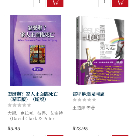
林貝克代表後自由敘事神學的
之旅
精髓，而侯活士更進一步將敘
獻給所有堅強、傑出、勇敢無
事發展至基...
懼的妳
★亞馬遜新約聖經學習
NO.1，至高4....
怎麼辦？家人正面臨死亡
當耶穌遇見同志
（精華版）（斷版）
王道維 等著
大衛．克拉克、彼得．艾密特
（David Clark & Peter
正如作家毛樂祈所言：「《當
Emmett）著
耶穌遇見同志》一書說的不只
$5.95
$23.95
是議題或是與非的二元選項，
如果你親愛的家人罹患了絕
而是真實的會遇，不止是「耶