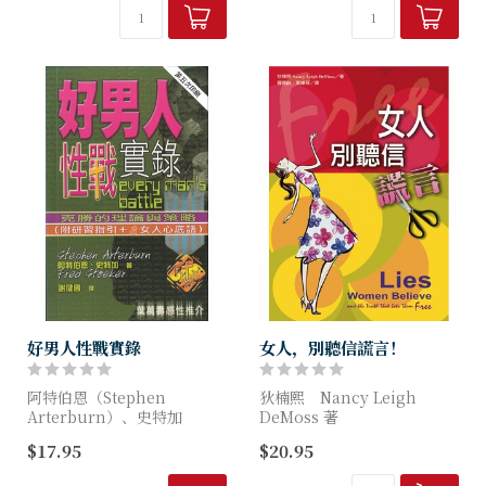
症，正面臨死亡，你該怎麼
穌遇見同志，更是耶穌如何真
辦？本書以深入淺出...
正遇見我，...
好男人性戰實錄
女人，別聽信謊言！
阿特伯恩（Stephen
狄楠熙 Nancy Leigh
Arterburn）、史特加
DeMoss 著
（Fred Stoeker）著
$17.95
$20.95
我們就像夏娃，都經歷過失敗
本書兩位作者曾在情慾誘惑中
挫折、麻煩困難，也都難免自