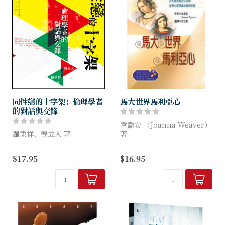
同性戀的十字架：倫理學者
馬大世界馬利亞心
的對話與交鋒
韋喬安 （Joanna Weaver）
羅秉祥、龔立人 著
著
兩位曾進行筆戰的學者--羅秉
本書作者以一種全新的方式，
$17.95
$16.95
祥與龔立人--再度相遇，在同
探討大家耳熟能詳的聖經故
性戀的議題上，他們仍舊針鋒
事。她讓我們知道，每個馬利
相對。但這次他們卻選擇了一
亞和馬大，應當如何與主更加
種別開新面的對談方式，目
親近：以更...
的...