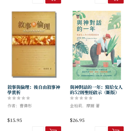
議題等。一個繁榮興盛的社
談論死亡問題，說的其實
會，應該是...
是生命問題；
談論愛欲問題，...
敘事與倫理：後自由敘事神
與神對話的一年：寫給女人
學賞析
的52則聖經啟示（斷版）
作者：曹偉彤
金柏莉．摩爾 著
作者以弗萊、林貝克和侯活士
～在神沒有難成的事～
$15.95
$26.95
的思想為主線，勾勒敘事神學
的面貌及剖析其要點。弗萊和
專為女性策畫的一趟聖經互動