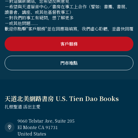
－對這個新網站，您希望反映意見
－希望與天道福音中心／書房在事工上合作（譬如：書攤、書展、
讀書會、講座、或其他基督教事工）
－對我們的事工有疑問，想了解更多
－或其他問題......
歡迎你點擊"客戶服務"並在回應箱填寫，我們虛心聆聽，並盡快回覆
客戶服務
門市地點
天道北美網路書房 U.S. Tien Dao Books
扎根聖道 活出主愛
9060 Telstar Ave, Suite 205
El Monte CA 91731
United States