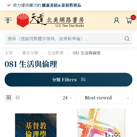
致力提供廣泛的
屬靈書籍&基督教禮品
0
選
單
主頁
/
書目分類
/
生活教導
/
081 生活與倫理
081 生活與倫理
分類 Filters