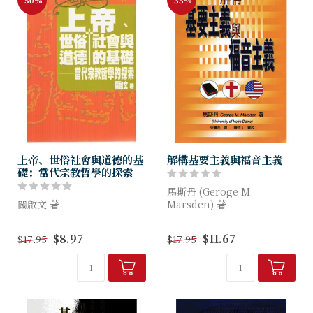
上帝、世俗社會與道德的基
解構基要主義與福音主義
礎：當代宗教哲學的探索
馬斯丹 (Geroge M.
關啟文 著
Marsden) 著
不少文化人對宗教倫理嗤之以
基要主義是福音主義的先驅，
$8.97
$11.67
$17.95
$17.95
鼻，儼然已假設了在現代世俗
因此要認識福音派傳統、確定
社會中，道德的基礎只能建立
福音派的身分和使命，就須先
在世俗主義或自然主義之上。
從認識基要派開始。本書回...
本書作者的看法與此大相徑
庭，認爲宗教世...