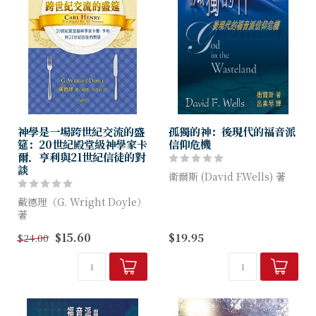
神學是一場跨世紀交流的盛
孤獨的神：後現代的福音派
筵：20世紀殿堂級神學家卡
信仰危機
爾．亨利與21世紀信徒的對
談
衛爾斯 (David F.Wells) 著
戴德理（G. Wright Doyle）
今天教會世俗化和市場化已幾
著
近糜爛程度。今天的教會危機
也不是重量不重質的簡單平衡
$15.60
$19.95
$24.00
卡爾‧亨利（Carl Henry）
問題，而是傳什麼和信什麼的
獲稱為二十世紀福音派的主導
問題了...
神學家，也是近半世紀世界福
音派運動的主要領袖。本...