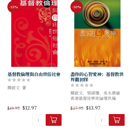
-35%
-50%
基督教倫理與自由世俗社會
盡你的心智愛神：基督教世
界觀初探
關啟文 著
關啟文、張穎珊、吳永康編
曾幾何時，我擁抱西方的主流
香港基督徒學術論壇供稿
政治哲學－自由主義，我也沒
$12.97
$13.97
$19.95
$27.95
有感到自由主義和基督教信仰
本系列旨在建立「基督化心
有甚麼嚴重衝突。然而隨著九
智」，探討「基督教學術」的
七的「危機」過去，加上國際
理念：從反面說，就是從信仰
趨勢和本...
角度批判世俗文化；從正面
說，...