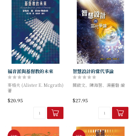
福音派與基督教的未來
智慧設計的當代爭論
麥格夫 (Alister E. Mcgrath)
關啟文、陳海智、湯靈磐 編
著
生命之源一直是令人著迷的課
$20.95
$27.95
本書對福音派的傳承、特徵、
題，不但吸引專家探索，普羅
當前危機及前景均作出精闢的
大眾也深感興趣。究竟生命從
分析。
何而來？是機遇而生，抑或由
神創造？進化論與創造論...
-50%
-35%