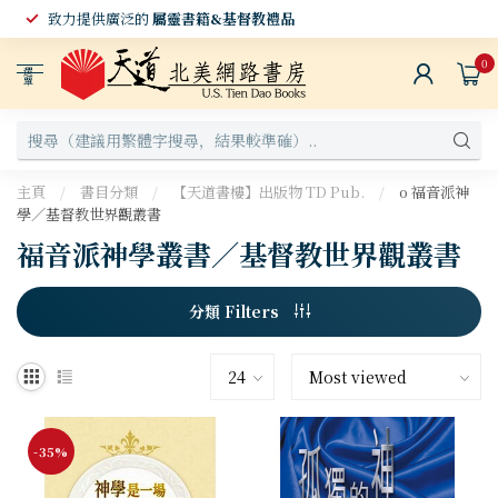
致力提供廣泛的
屬靈書籍&基督教禮品
0
選
單
主頁
/
書目分類
/
【天道書樓】出版物 TD Pub.
/
o 福音派神
學／基督教世界觀叢書
福音派神學叢書／基督教世界觀叢書
分類 Filters
-35%