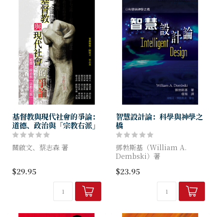
基督教與現代社會的爭論：
智慧設計論：科學與神學之
道德、政治與「宗教右派」
橋
關啟文、蔡志森 著
鄧勃斯基（William A.
Dembski）著
究竟香港有沒有「宗教右
$29.95
$23.95
派」？若有，究竟是哪些團
智慧設計論是研究智慧因素之
體？所謂「宗教右派」是否真
效應的科研綱領，它對達爾文
的如某些論述所說的，與政府
主義及其自然主義遺產的知性
及建制有緊密的聯繫（政教勾
思潮提出挑戰，並嘗試理解...
結），在一...