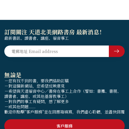
訂閱關注 天道北美網路書房 最新消息！
最新書訊、讀書會、講座、福音事工
無論是
－您有找不到的書，要我們協助訂購
－對這個新網站，您希望反映意見
－希望與天道福音中心／書房在事工上合作（譬如：書攤、書展、
讀書會、講座、或其他基督教事工）
－對我們的事工有疑問，想了解更多
－或其他問題......
歡迎你點擊"客戶服務"並在回應箱填寫，我們虛心聆聽，並盡快回覆
客戶服務