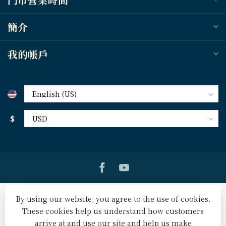
簡介
我的帳戶
$
By using our website, you agree to the use of cookies.
These cookies help us understand how customers
arrive at and use our site and help us make
© Copyright 2026 天道北美網路書房 U.S. Tien Dao Books
-