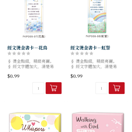
經文燙金書卡－花鳥
經文燙金書卡－虹誓
§ 燙金點綴，精緻亮麗。
§ 燙金點綴，精緻亮麗。
§ 經文字體加大，清楚易
§ 經文字體加大，清楚易
讀。
讀。
$0.99
$0.99
§ 規格：5.5x14cm，8種款
§ 規格：5.5x14cm，8種款
式。
式。
§ 台灣設計製造，品質有保
§ 台灣設計製造，品質有保
障。
障。