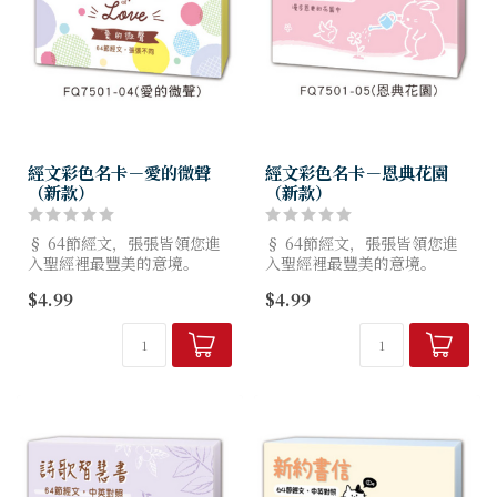
經文彩色名卡－愛的微聲
經文彩色名卡－恩典花園
（新款）
（新款）
§ 64節經文，張張皆領您進
§ 64節經文，張張皆領您進
入聖經裡最豐美的意境。
入聖經裡最豐美的意境。
§ 採用200g美術卡紙，好書
§ 採用200g美術卡紙，好書
$4.99
$4.99
寫。
寫。
§ 紙張經SGS無毒檢測，大豆
§ 紙張經SGS無毒檢測，大豆
油墨印刷，環保不污染。
油墨印刷，環保不污染。
§ 紙張通過...
§ 紙張通過...