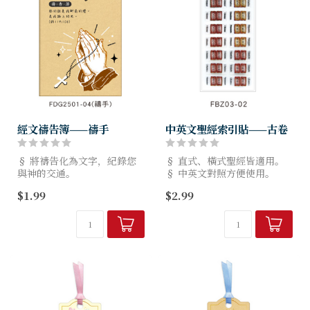
經文禱告簿——禱手
中英文聖經索引貼——古卷
§ 將禱告化為文字，紀錄您
§ 直式、橫式聖經皆適用。
與神的交通。
§ 中英文對照方便使用。
§ 規格：8.5x14.7cm，30
§ PVC材質，好撕不殘膠。
$1.99
$2.99
張，2種款式。
§ 規格：6.9x14.5cm。
§ 台灣設計製造，品質有保
§ 台灣本地設計製造，品質
障。
有保障。