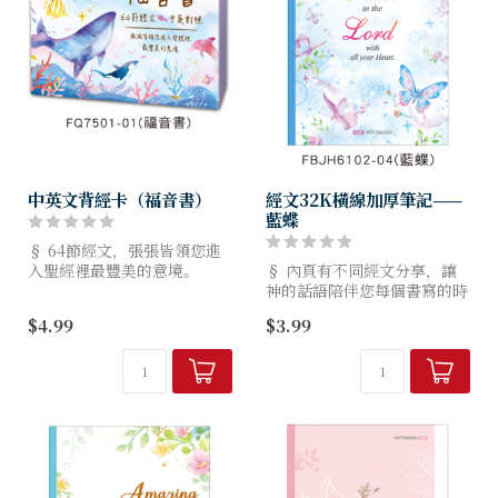
中英文背經卡（福音書）
經文32K橫線加厚筆記——
藍蝶
§ 64節經文，張張皆領您進
入聖經裡最豐美的意境。
§ 內頁有不同經文分享，讓
§ 採用200g美術卡紙，好書
神的話語陪伴您每個書寫的時
寫。
刻。
$4.99
$3.99
§ 紙張經SGS無毒檢測，大豆
§ 70g日本上質紙，較同磅數
油墨印刷，環保不污染。
紙張更為厚實。
§ 紙張通過...
§ 紙質滑順，適用多樣筆
款，墨水不易暈染，顯色效果
佳...