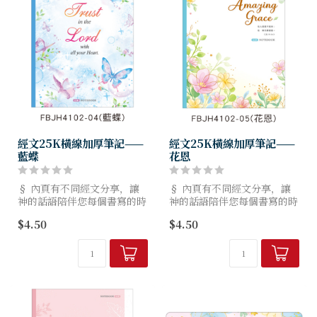
經文25K橫線加厚筆記——
經文25K橫線加厚筆記——
藍蝶
花恩
§ 內頁有不同經文分享，讓
§ 內頁有不同經文分享，讓
神的話語陪伴您每個書寫的時
神的話語陪伴您每個書寫的時
刻。
刻。
$4.50
$4.50
§ 70g日本上質紙，較同磅數
§ 70g日本上質紙，較同磅數
紙張更為厚實。
紙張更為厚實。
§ 紙質滑順，適用多樣筆
§ 紙質滑順，適用多樣筆
款，墨水不易暈染，顯色效果
款，墨水不易暈染，顯色效果
佳...
佳...