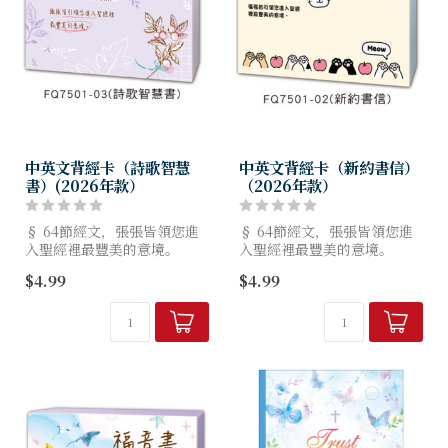
中英文背經卡（詩歌智慧
中英文背經卡（新約書信）
書）(2026年款）
（2026年款）
§ 64節經文，張張皆領您進
§ 64節經文，張張皆領您進
入聖經裡最豐美的意境。
入聖經裡最豐美的意境。
§ 採用200g美術卡紙，好書
§ 採用200g美術卡紙，好書
$4.99
$4.99
寫。
寫。
§ 紙張經SGS無毒檢測，大豆
§ 紙張經SGS無毒檢測，大豆
油墨印刷，環保不污染。
油墨印刷，環保不污染。
§ 紙張通過...
§ 紙張通過...