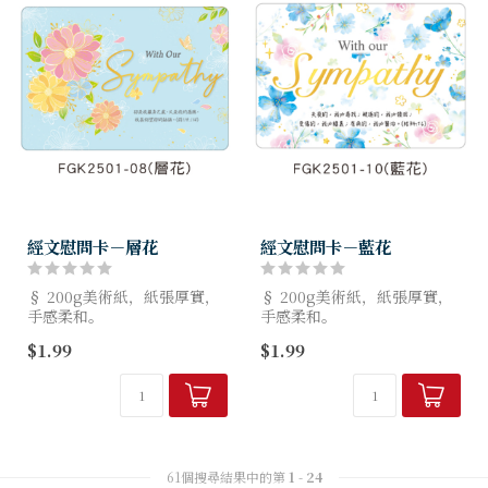
經文慰問卡－層花
經文慰問卡－藍花
§ 200g美術紙，紙張厚實，
§ 200g美術紙，紙張厚實，
手感柔和。
手感柔和。
§ 大豆油墨印刷，通過SGS檢
§ 大豆油墨印刷，通過SGS檢
$1.99
$1.99
測與FSC環保認證，一起愛地
測與FSC環保認證，一起愛地
球。
球。
§ 規格：25K(約
§ 規格：25K(約
10.4x15cm)，4種款式...
10.4x15cm)，4種款式...
61個搜尋結果中的第
1
-
24