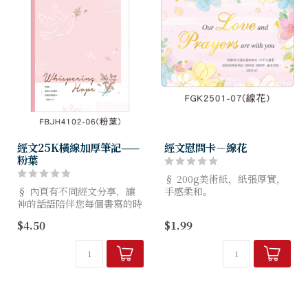
經文25K橫線加厚筆記——
經文慰問卡－線花
粉葉
§ 200g美術紙，紙張厚實，
§ 內頁有不同經文分享，讓
手感柔和。
神的話語陪伴您每個書寫的時
§ 大豆油墨印刷，通過SGS檢
刻。
測與FSC環保認證，一起愛地
$4.50
$1.99
§ 70g日本上質紙，較同磅數
球。
紙張更為厚實。
§ 規格：25K(約
§ 紙質滑順，適用多樣筆
10.4x15cm)，4種款式...
款，墨水不易暈染，顯色效果
佳...