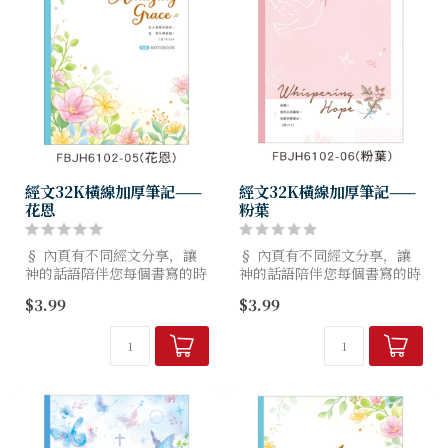
經文32K橫線加厚筆記——
經文32K橫線加厚筆記——
花恩
粉葉
§ 內頁有不同經文分享，讓
§ 內頁有不同經文分享，讓
神的話語陪伴您每個書寫的時
神的話語陪伴您每個書寫的時
刻。
刻。
$3.99
$3.99
§ 70g日本上質紙，較同磅數
§ 70g日本上質紙，較同磅數
紙張更為厚實。
紙張更為厚實。
§ 紙質滑順，適用多樣筆
§ 紙質滑順，適用多樣筆
款，墨水不易暈染，顯色效果
款，墨水不易暈染，顯色效果
佳...
佳...