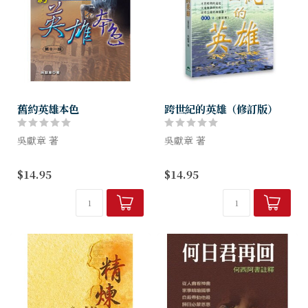
舊約英雄本色
跨世紀的英雄（修訂版）
吳獻章 著
吳獻章 著
舊約是一般信徒所不熟悉的聖
每個時代屬靈領袖的光景，決
$14.95
$14.95
經部分，本書則以深入淺出的
定了這個時代屬靈的前途。
方式，帶領讀者一窺堂奧。