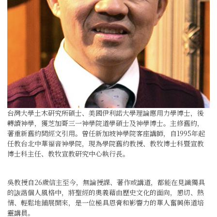
台灣大學土木研究所碩士、美國伊利諾大學理論應用力學博士，後
轉讀神學，獲芝加哥三一神學院道學碩士及神學博士。主修舊約，
著重新舊約間經文引用。曾任新加坡神學院客座講師，自1995年起
任教台北中華福音神學院，現為學院舊約教授、教牧博士科暨宣教
博士科主任、教牧宣教研究中心執行長。
吳教授自26歲信主至今，無論授課、著作或講道，都能在見識獨具
的詼諧個人風格中，將聖經的奧義藉由歷史文化的面向，懇切、熱
情、輕鬆地鋪展開來，是一位極具恩膏和影響力的華人奮興佈道培
靈講員。