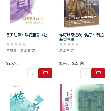
普天註釋：以賽亞書（卷
你可以靠近我一點了：瑪拉
上）
基書註釋
呂紹昌、吳獻章 著
吳獻章 著
以賽亞書是先知書中的鑽石。
先知瑪拉基在聖經舊約最後一
$25.95
$15.60
$19.50
書中的詞彙豐富無比，句式變
卷裡，傳達了上帝對灰心喪志
化多端，尤其是象喻的使用，
的以色列百姓的疾聲呼喚──
在先知書中絕對是出類拔萃。
你們可以靠近我一點啊！
以賽亞的神學，深刻地刻畫出
神的...