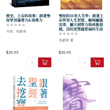
歷史，上帝的故事：跟著聖
聖經的16堂人生學：跟著上
經學習靈導力&領導力
帝學習人生智慧、職場屬靈
定律、屬天洞察力與成⾧超
越，活出更豐盛蒙福的生命
作者 : 吳獻章
本書從聖經人物故事出發，用
吳獻章 著
神學家的思想高度、史學家的
寬廣視野、文學家的豐富華
跟著上帝學習人生智慧、職場
$20.95
$20.95
采，演繹敘事，整合經文，提
屬靈定律、屬天洞察力、成⾧
鍊出聖經諸般智慧，每篇細細
超越， 活出更豐盛蒙福的⽣
讀來，都...
命