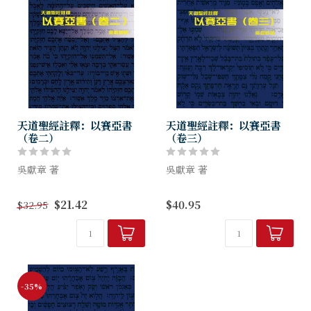
天道聖經註釋：以賽亞書
天道聖經註釋：以賽亞書
（卷二）
（卷三）
吳獻章 著
吳獻章 著
以賽亞書從第十三章起，信息
本書是以賽亞書第四十至五十
$21.42
$40.95
$32.95
由針對以色列（一～十二章）
五章的註解，乃作者博士論文
轉到列邦（十三～二十三
〈以賽亞書在啟示錄十七～二
章），這個段落與上下文有何
十二章中的引用〉的延伸。
關連？第二十四章至三十九章
當中主要部分（本文）是為一
是教會較少宣講的...
般信徒寫的，...
-35%