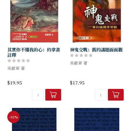
其實你不懂我的心：約拿書
神鬼交戰：舊約議題面面觀
註釋
吳獻章 著
吳獻章 著
本書原名為《思想起──從舊
本書雖只有短短四章，但麻雀
約看》，內容為吳獻章教授對
$19.95
$17.95
雖小，「五臟俱全」，內中更
聖經舊約許多議題的討論。箇
有著豐富的神學「維他命」：
中的議題相當龐大，包括基督
審判、神權、悔改、恩典、寬
徒的文化觀、婦女的角色、如
恕、死亡、復活、創造和宣教
何面對不公平...
等信息。讓我...
-35%