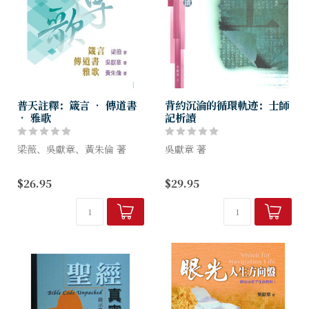
普天註釋：箴言 ‧ 傳道書
背約沉淪的循環軌迹：士師
‧ 雅歌
記析讀
梁薇、吳獻章、黃朱倫 著
吳獻章 著
所羅門王是公認的智者，
本書分為3篇，共計15章，主
$26.95
$29.95
箴言、傳道書、雅歌三卷書都
要分析士師時代的以色列人，
與所羅門王扯上關係。這三卷
因為不順服上帝，以至步向被
書在舊約聖經中同屬詩歌智慧
迦南人同化的悲慘命運。敍述
書的類別。箴言是古希伯來...
者特別以兩個序作開始，闡述
約書亞死後...