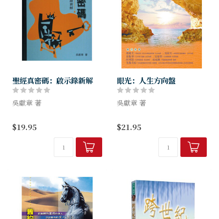
聖經真密碼：啟示錄新解
眼光：人生方向盤
吳獻章 著
吳獻章 著
聖經裡真有密碼嗎？像推背
在「人生很多路」的每個十字
$19.95
$21.95
圖？燒餅歌？上帝末世時間
路口，都可能迷路！你不能期
表？天崩地裂的末日有何徵
待人生啟程後，一帆風順；更
兆？誰是人間歷史的主宰？被
不能奢望，上帝為你挪除茫茫
約翰揭開猙獰面目的撒旦，像
人海中的旅途暗礁。然而，眼
「藏鏡人」？像美麗...
光不同，結局...