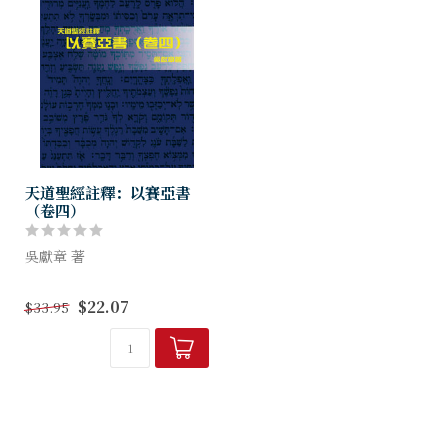
天道聖經註釋：以賽亞書
（卷四）
吳獻章 著
「天道聖經註釋叢書」具有以
$22.07
$33.95
下特點：（1）解經
（exegesis）與釋經
（exposition）並重。一方
面詳細研究原文詞、時代背景
及有關資料，...