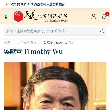
致力提供廣泛的
屬靈書籍&基督教禮品
0
選
單
主頁
/
o 作者專頁 o
/
吳獻章 Timothy Wu
吳獻章 Timothy Wu