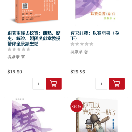
跟著聖經去挖寶：觀點、歷
普天註釋：以賽亞書（卷
史、解說，領隊吳獻章教授
下）
帶你全景讀聖經
吳獻章 著
吳獻章 著
以賽亞書是先知書中的鑽石。
在「聖經」這座寶藏中，你挖
書中的詞彙豐富無比，句式變
$19.50
$25.95
到多少寶？抑或入寶山卻空手
化多端，尤其是象喻的使用，
而回？
在先知書中絕對是出類拔萃。
如何才能在聖經中挖到寶？態
以賽亞的神學，深刻地刻畫出
度很重要！
神的公義與慈...
-20%