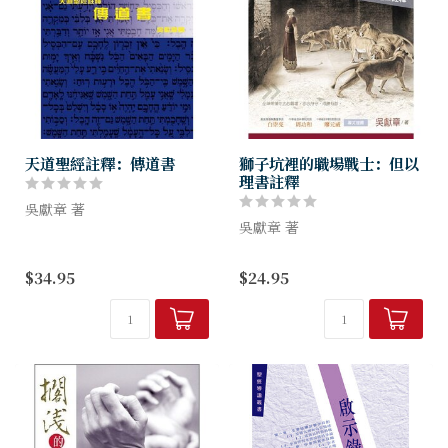
天道聖經註釋：傳道書
獅子坑裡的職場戰士：但以
理書註釋
吳獻章 著
吳獻章 著
我們讀傳道書時，看到傳道者
衣食無憂，事業有成，智慧過
身為聖經學者及牧者的吳獻章
$34.95
$24.95
人，卻仍有不少煩惱。他的煩
老師，從職場神學的角度切入
惱，會否也是你的煩惱？ 每
舊約聖經的但以理書，讓讀者
個人只有一生（卻不知可以活
看見先知但以理，如何成為時
多久），你選...
代中的職場戰士。他是淪落異
邦的亡國奴，...