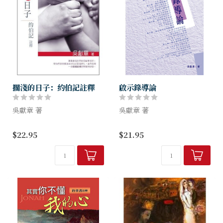
擱淺的日子：約伯記註釋
啟示錄導論
吳獻章 著
吳獻章 著
說起擱淺，每個人都不會陌
本書是作者按著「聖經導論叢
$22.95
$21.95
生：生活突然感到無力與茫
書」一貫的原則，專為華人信
然，是擱淺；健康檢查發現視
徒寫成的聖經研究原著。全書
網膜可能會剝離，也是擱淺。
從啟示錄的作者、結構、文學
摯愛之人因意外離世，更是難
特徵出發，就末世論、基督
以磨滅的人生重挫...
論、三一論等神...