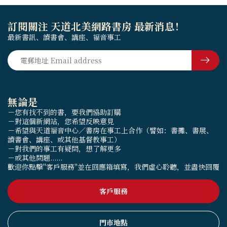
訂閱關注 天道北美網路書房 最新消息！
最新書訊、讀書會、講座、福音事工
無論是
－您有找不到的書，要我們協助訂購
－對這個新網站，您希望反映意見
－希望與天道福音中心／書房在事工上合作（譬如：書攤、書展、
讀書會、講座、或其他基督教事工）
－對我們的事工有疑問，想了解更多
－或其他問題......
歡迎你點擊"客戶服務"並在回應箱填寫，我們虛心聆聽，並盡快回覆
客戶服務
門市地點