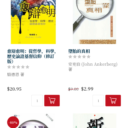
愈辯愈明：從哲學，科學，
墮胎的真相
歷史論證基督信仰（修訂
版）
安克伯 (John Ankerberg)
著
駱德恩 著
據估計，在公元2000年，單
這是一本注重思維辨析、邏輯
是在美國就會有五千萬宗墮胎
$20.95
$2.99
$9.00
極強的書籍，論述清晰，幫助
個案，全世界的墮胎總數則可
讀者釐清困惑，解答基督信仰
能接近十億。 然而，真的是
的難題。基督信仰雖然著重尋
這...
求信靠看不見的上帝，卻並非
盲從或迷信，...
-80%