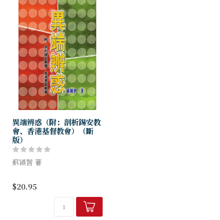
異端辨惑（附：剖析錫安教
會、香港基督教會）（斷
版）
蘇穎智 著
本書除剖析摩門教、耶證等異
$20.95
端外，亦分析近年廣受注意，
引起多方面探討的錫安教會、
香港基督教會等新興教派之謬
誤，祈能幫助弟兄姊妹明辨真