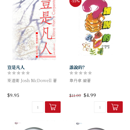
-55%
豈是凡人
誰說的？
麥道衛 Josh McDowell 著
韋丹拿 編著
耶穌究竟是一個怎樣的人？有
作者在書中從各方面提出證
$9.95
$4.99
$11.00
人說過，如果他不是神，他便
據，顯明基督教信仰的真確
是最大的騙子或瘋子，因為他
性，並邀請讀者親自思考這些
雖生於一個人數不多的民族，
證據，從中作出選擇。
但二千年來...