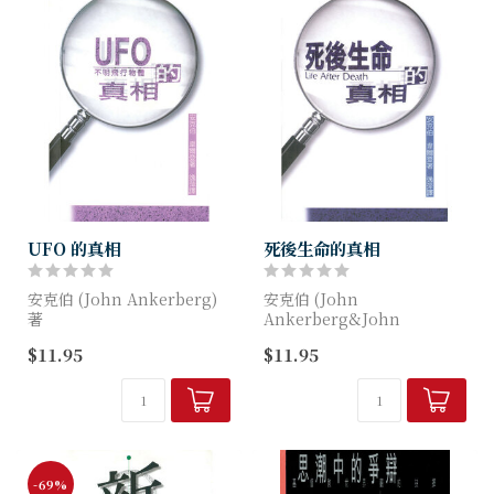
UFO 的真相
死後生命的真相
安克伯 (John Ankerberg)
安克伯 (John
著
Ankerberg&John
Weldon) 著
$11.95
$11.95
目擊UFO和接觸UFO事件有
多常發生？聖經怎樣講及
甚麼瀕死經歷常常近似祕術世
UFO？UFO有危險嗎？上帝
界的入門儀式？ 輪回有證據
有沒有在其他星球上創造生
嗎？本書揭露異端和祕術死亡
命？
觀點的...
-69%