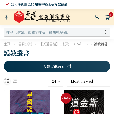
致力提供廣泛的
屬靈書籍&基督教禮品
0
選
單
主頁
/
書目分類
/
【天道書樓】出版物 TD Pub.
/
o 護教叢書
護教叢書
分類 Filters
-50%