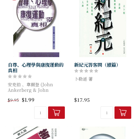
自尊、心理學與康復運動的
新紀元答客問（續篇）
真相
卜勒遜 著
安克伯 、韋爾登 (John
Ankerberg & John
本書為新紀元答客問的續篇。
Weldon) 著
探討的題目包括占卜術、新紀
$1.99
$17.95
$9.95
元意識、宗教異端、全球主義
基督徒應該接納心理治療課程
等。作者也列舉了新紀元運動
及書籍嗎？今天很多基督徒尋
的人物、機構及媒體等。
求從壓力、創傷和壞...