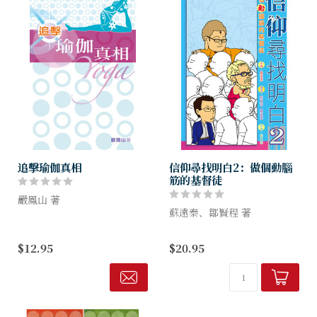
追擊瑜伽真相
信仰尋找明白2：做個動腦
筋的基督徒
嚴鳳山 著
蘇遠泰、鄒賢程 著
近年興起瘦身熱，學瑜伽更成
為城中潮流，為一眾上班族愛
蘇遠泰繼大獲好評的前書《信
$12.95
$20.95
戴，奉之為有品味、有益身心
仰尋找明白──古老信仰問
的健康活動；其流行之程度，
題，後現代解答》後，今次找
甚至連教會也有意開辦瑜伽課
來不怕說「醜話」的鄒賢程做
程。 瑜伽究...
談話對手，再加上何文志的畫
功，把...