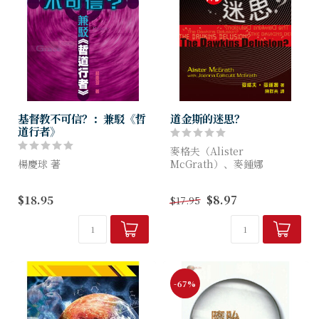
基督教不可信？：兼駁《哲
道金斯的迷思？
道行者》
麥格夫（Alister
楊慶球 著
McGrath）、麥鍾娜
（Joanna Collicutt
基督教已有二千多年歷史，正
McGrath） 著
$18.95
$8.97
$17.95
是在攻擊和磨煉中成長。我們
需要汲取別人的批評，有效地
此書開宗明義是要從科學角度
建立護教系統。 本書不單討
破解宗教，特別是基督教...
論基督教的哲學思維，也從聖
經的文本看基...
-67%