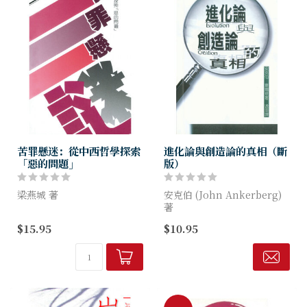
苦罪懸迷：從中西哲學探索
進化論與創造論的真相（斷
「惡的問題」
版）
梁燕城 著
安克伯 (John Ankerberg)
著
苦難一直是深深困擾世人的問
$15.95
$10.95
題，作者在書中從哲學、神學
．進化論是不是合乎科學？
及中國文化幾方面探討這個問
．進化論對現代社會有多大影
題簡單扼要，每章之後均列出
響？ ．科學證據到底是支持
主論重點，使為受哲學訓練的
創造論還是反對它？
讀者亦能掌握...