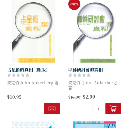
-70%
占星術的真相（斷版）
耶穌研討會的真相
安克伯 John Ankerberg 著
安克伯 (John Ankerberg)
著
占星術是一個信念系統，雖然
$10.95
$2.99
$10.00
世上有多種不同的占星術，又
耶穌研討會對耶穌的教導有甚
各有不同的論說：行星會被視
麼結論？ 高等批判是甚麼？
為神靈、沒有位格的天體、又
或是象徵...