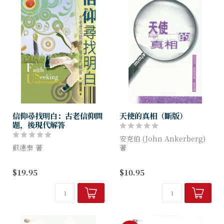
信仰尋找明白：古老信仰問
天使的真相（斷版）
題，後現代解答
安克伯 (John Ankerberg)
蘇遠泰 著
著
本書分兩部分：第一部分「討
近年美國興起一次前所未有的
$19.95
$10.95
論篇」有8篇短文，思考聖經
「天使」熱潮，連<時代雜誌>
權威及華人教會文化的一些課
也曾以「天使」為封面。該雜
題。第二部分「答問篇」，50
誌觀察到，原來「天使」曾出
條問題從各渠道收集，道道真
現...
實，條條為...