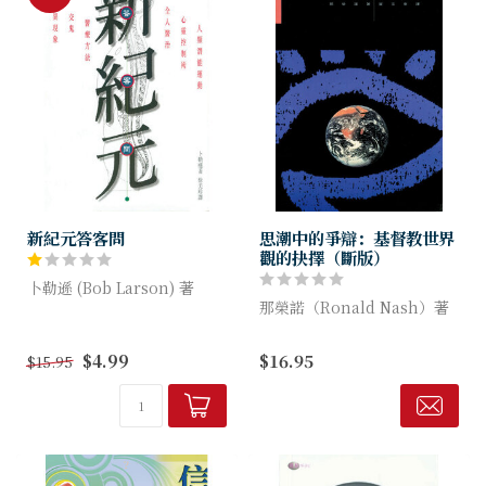
新紀元答客問
思潮中的爭辯：基督教世界
觀的抉擇（斷版）
卜勒遜 (Bob Larson) 著
那榮諾（Ronald Nash）著
本書詳盡報道和評析新紀元運
動的來龍去脈。作者不但縷述
本書用世界觀比較的方法，為
$4.99
$16.95
$15.95
新紀元的各種現象，更以答問
基督教作理性辯護。這方法強
方式提出清晰明確的解答，而
調信仰是一個整全的系統，可
每章亦附人名...
為宇宙人生提供全面的解釋，
既符合人生的經...