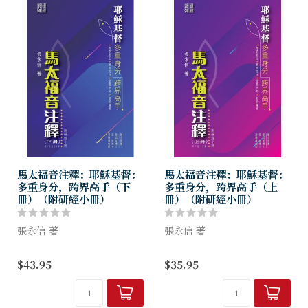
當耶穌問門徒：「你們說，我
是誰...
馬太福音注釋：耶穌基督：
馬太福音注釋：耶穌基督：
多重身分，跨界高手（下
多重身分，跨界高手（上
冊）（附研經小冊）
冊）（附研經小冊）
張永信 著
張永信 著
誠邀你進入馬太福音，回望昔
誠邀你進入馬太福音，回望昔
$43.95
$35.95
日在世的基督，感應祂那傳奇
日在世的基督，感應祂那傳奇
的一生。祂有多重身分，又是
的一生。祂有多重身分，又是
跨界高手，因祂是布衣君王、
跨界高手，因祂是布衣君王、
絕世拉比、全能先知、新的摩
絕世拉比、全能先知、新的摩