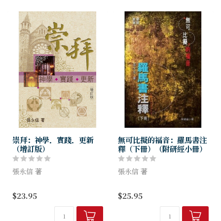
西。祂的言教...
西。祂的言教...
崇拜：神學．實踐．更新
無可比擬的福音：羅馬書注
（增訂版）
釋（下冊）（附研經小冊）
張永信 著
張永信 著
在華人學術研究上，崇拜是頗
張永信博士在教授神學課程時
$23.95
$25.95
陌生的課題。今天許多信徒對
獲益良多，於是決定寫羅馬書
崇拜的意義和形式等都產生不
注釋，藉文字讓更多人得益。
少疑問，只是沒途徑去尋求找
書中在詮釋經文後還加上反