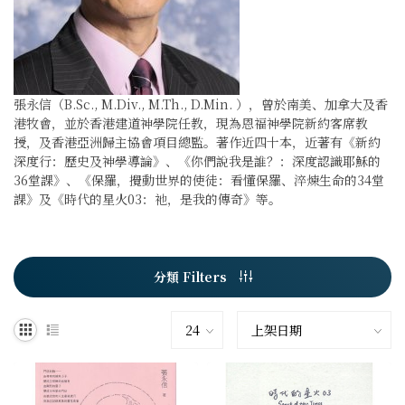
張永信（B.Sc., M.Div., M.Th., D.Min. ），曾於南美、加拿大及香
港牧會，並於香港建道神學院任教，現為恩福神學院新約客席教
授，及香港亞洲歸主協會項目總監。著作近四十本，近著有《新約
深度行：歷史及神學導論》、《你們說我是誰？：深度認識耶穌的
36堂課》、《保羅，攪動世界的使徒：看懂保羅、淬煉生命的34堂
課》及《時代的星火03：祂，是我的傳奇》等。
分類 Filters