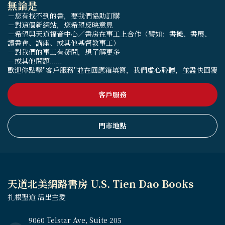
無論是
－您有找不到的書，要我們協助訂購
－對這個新網站，您希望反映意見
－希望與天道福音中心／書房在事工上合作（譬如：書攤、書展、
讀書會、講座、或其他基督教事工）
－對我們的事工有疑問，想了解更多
－或其他問題......
歡迎你點擊"客戶服務"並在回應箱填寫，我們虛心聆聽，並盡快回覆
客戶服務
門市地點
天道北美網路書房 U.S. Tien Dao Books
扎根聖道 活出主愛
9060 Telstar Ave, Suite 205