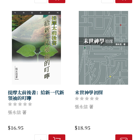
滿意的答案。作者在本書中詳
省，更配合研經小冊，藉此鼓
細講解了崇拜...
勵讀者自我沉澱...
提摩太前後書：給新一代新
末世神學初探
領袖的叮嚀
張永信 著
張永信 著
本書基於《從預言看世界》
提摩太前後書是保羅給年輕傳
（1992年，證主，已斷版）的
$16.95
$18.95
道人提摩太的教牧指引。他勸
基本框架和內容，廣泛討論各
勉提摩太堅守真道，傳揚福
末世論的主題，例如，以色列