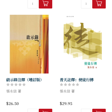
問題、因信稱義、信徒的成
聖、律法的功用、神的預定及
聖靈的工作等等...
啟示錄注釋（增訂版）
普天註釋：使徒行傳
張永信 著
張永信 著
啟示錄是聖經中一卷較難明白
耶穌復活後升天前，留下
$26.50
$29.95
的書，因為全書是用很多表象
傳福音的大使命給門徒。使徒
性語言寫成，這些表象所代表
行傳就是記述使徒遵從主的吩