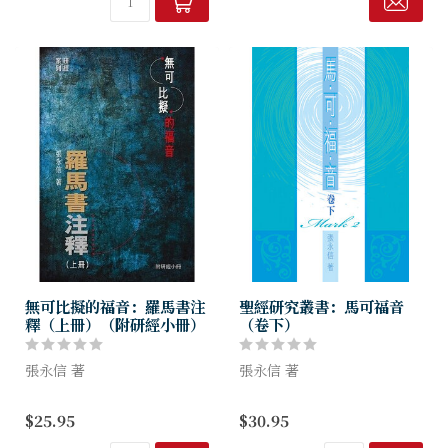
音。兩卷書信講及屬靈領袖的
的問題、大災難及被提、敵基
品格和素質、敬虔生活的模
督、彌賽亞...
範，並詳述了教會...
無可比擬的福音：羅馬書注
聖經研究叢書：馬可福音
釋（上冊）（附研經小冊）
（卷下）
張永信 著
張永信 著
研究羅馬書的浪潮始自早期教
馬可福音的篇幅須不及其他兩
$25.95
$30.95
父，至今仍波瀾壯闊。羅馬書
卷福音書，但其地位在學術界
的教義十分豐富，包括：罪的
毫不遜色。