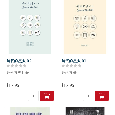
時代的星火 02
時代的星火 01
張永信博士 著
張永信 著
《時代的星火》分兩冊出版，
這系列心靈小品的作者張永信
$17.95
$17.95
此乃下冊。下冊除了由張永信
博士，是一位在忙碌中懂得抓
博士執筆外，更邀請其女兒張
緊生命星火的智者。日常生活
述慧女士撰寫其中一個篇章。
點滴，在他的反思整合下，往
往就會轉化成一股澎湃的動
力，推動他遇強...