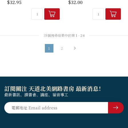
$32.95
$32.00
長的書信，信中牽涉到的問題
界，直到如今！這書帶領你穿
也非常多，包括結黨紛爭、姦
越整個新約，同步深究各書
淫、爭訟、吃祭偶像之物、離
卷，一起迎向信仰挑戰。張永
婚與再婚、聖餐混亂、高舉方
信博士邀請你走一趟新約深度
言和否定復活...
行，進入27書卷...
38個搜尋結果中的第
1
-
24
1
2
訂閱關注 天道北美網路書房 最新消息！
最新書訊、讀書會、講座、福音事工