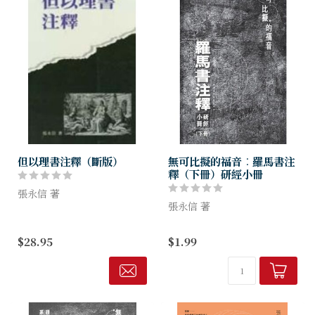
但以理書注釋（斷版）
無可比擬的福音︰羅馬書注
釋（下冊）研經小冊
張永信 著
張永信 著
《但以理書注釋》是張永信牧
師繼《啟示錄注釋》後的另一
本冊子可作個人查經或小組查
$28.95
$1.99
力作，他以結構／形式／背
經之用。
景、「注釋」及「神學意義」
三部曲，逐章逐節的去闡釋本
書的內容，對其...