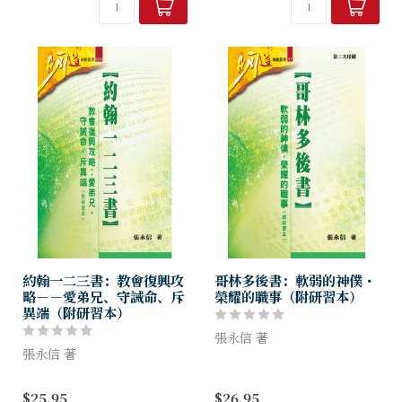
的事實和屬靈意義，並不容易
咐，展開傳道事奉。使徒先按
掌握，故此它成為歷代教會最
主的吩咐，在耶路撒冷等候聖
富爭論性的經...
靈；聖靈降臨...
約翰一二三書：教會復興攻
哥林多後書：軟弱的神僕・
略－－愛弟兄、守誡命、斥
榮耀的職事（附研習本）
異端（附研習本）
張永信 著
張永信 著
保羅離開哥林多，繼續宣教的
復興教會？彼此相愛？抗衡異
工作，哥林多教會似乎顯得群
$25.95
$26.95
端？這些問題是否曾在你心裡
龍無首，出現權力真空。當時