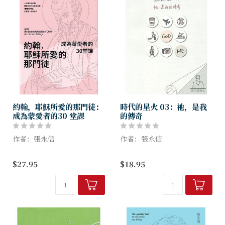
約翰，耶穌所愛的那門徒：
時代的星火 03：祂，是我
成為蒙愛者的30 堂課
的傳奇
作者：張永信
作者：張永信
被迫離開事奉了多年的地方
這是一本自傳，寫自傳是要面
$27.95
$18.95
給流放至偏遠的拔摩荒島
面相覷自己。在此，我經常走
事主一生，換來的竟是如斯的
海旁，移情於天地間，駐足於
結局？
大自然，靈感如泉湧流。接下
……
來，我便寄意於文字，成文於
在孤絕的環境裏
此書。
約翰的意志不但沒有給消磨...
...