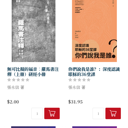
無可比擬的福音︰羅馬書注
你們說我是誰？：深度認識
釋（上冊）研經小冊
耶穌的36堂課
張永信 著
張永信 著
本冊子可作個人查經或小組查
耶穌—
$2.00
$31.95
經之用。
羅馬權勢下的博奕者？
猶太社羣的絕世拉比？
先知眼中的理想君王？
逆轉罪性的末後亞當？