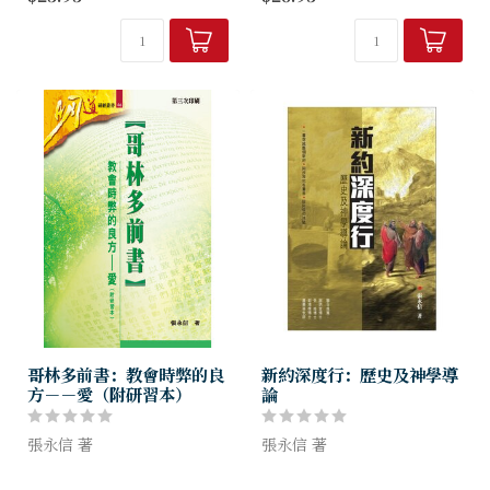
縈繞？如何實踐卻一籌莫展，
哥林多教會受到一些所謂「超
只能輕嘆「談何容易」！
級使徒」的迷惑，攻擊保羅，
指斥他是多麼...
哥林多前書：教會時弊的良
新約深度行：歷史及神學導
方－－愛（附研習本）
論
張永信 著
張永信 著
哥林多前書在新約中是一卷頗
耶穌基督的言行震撼新約世