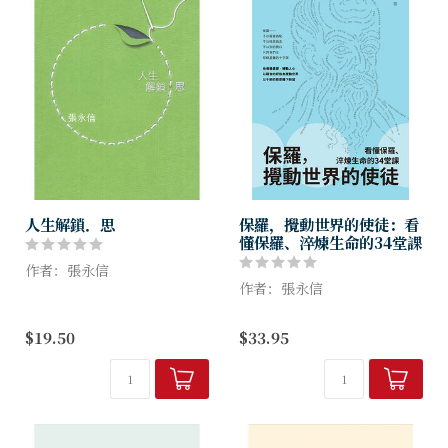
人生解鎖．思
保羅，攪動世界的使徒：看
懂保羅、淬煉生命的34堂課
作者：張永信
作者：張永信
《人生解鎖．思》內含十篇文
章，每篇貫穿以觸動心靈的故
熱心逼迫教會的掃羅，如何變
$19.50
$33.95
事及靈思小品；張博士亦師亦
成竭力建立教會的保羅？
友，與您同行一趟思考人生的
這位格外勞苦的使徒，到底是
解鎖之旅。
個怎樣的人？
領受了馬其頓異象的保羅，到
底如何堅持信念，一往...