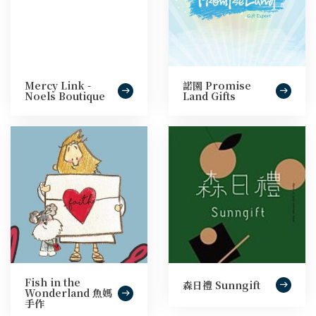
Mercy Link -
諾園 Promise
Noels Boutique
Land Gifts
Fish in the
森日禮 Sunngift
Wonderland 魚媽
手作