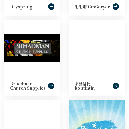
Dayspring
毛毛聊 CinGaryee
Broadman
耶穌爸比
Church Supplies
kontintin