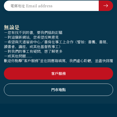
無論是
－您有找不到的書，要我們協助訂購
－對這個新網站，您希望反映意見
－希望與天道福音中心／書房在事工上合作（譬如：書攤、書展、
讀書會、講座、或其他基督教事工）
－對我們的事工有疑問，想了解更多
－或其他問題......
歡迎你點擊"客戶服務"並在回應箱填寫，我們虛心聆聽，並盡快回覆
客戶服務
門市地點