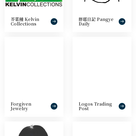
芥菜種 Kelvin
胖耶日記 Pangye
Collections
Daily
Forgiven
Logos Trading
Jewelry
Post