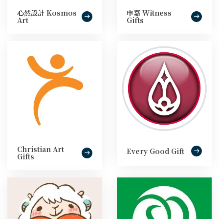
心然設計 Kosmos
申嘉 Witness
Art
Gifts
Christian Art
Every Good Gift
Gifts