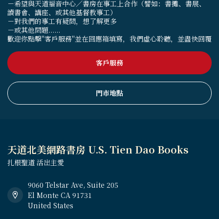
－希望與天道福音中心／書房在事工上合作（譬如：書攤、書展、
讀書會、講座、或其他基督教事工）
－對我們的事工有疑問，想了解更多
－或其他問題......
歡迎你點擊"客戶服務"並在回應箱填寫，我們虛心聆聽，並盡快回覆
客戶服務
門市地點
天道北美網路書房 U.S. Tien Dao Books
扎根聖道 活出主愛
9060 Telstar Ave, Suite 205
El Monte CA 91731
United States