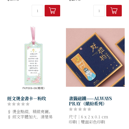
經文燙金書卡－粉玫
書籤磁鐵——ALWAYS
PRAY（繽紛系列）
§ 燙金點綴，精緻亮麗。
§ 經文字體加大，清楚易
尺寸｜6 x 2 x 0.1 cm
讀。
印刷｜雙面彩色印刷
§ 規格：5.5x14cm，8種款
材質｜磁鐵（一體成形）