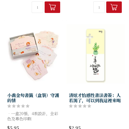
夾在書頁間，默默傳遞感謝
順滑表面
——感謝她如何啟迪年輕心
頂端縫線
靈...
獨立包裝於 PVC 袋中
尺寸：6.5 吋 x 2.2...
小喬金句書籤（盒裝）守護
清炫才怡感性書法書簽：人
的情
若渴了，可以到我這裡來喝
•一盒20張，4款設計，全彩
色及專色印刷
•可作書籤及金句卡使用
$5.95
$2.95
•採用和合本修訂版聖經