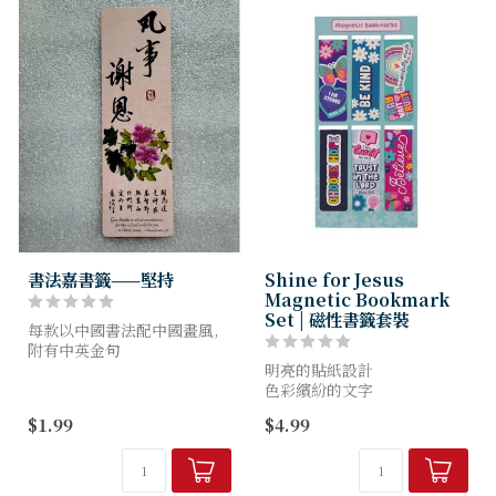
書法嘉書籤——堅持
Shine for Jesus
Magnetic Bookmark
Set | 磁性書籤套裝
每款以中國書法配中國畫風,
附有中英金句
明亮的貼紙設計
Size : 5.4(W) x 17.6(W) x
色彩繽紛的文字
0.1(D) cm
套裝 6 款磁性書籤
$1.99
$4.99
雙面全彩
長方形折疊磁鐵
包裝在玻璃紙自封袋中的背板
上