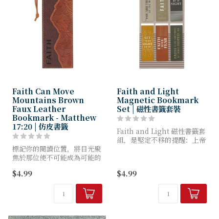
Faith Can Move
Faith and Light
Mountains Brown
Magnetic Bookmark
Faux Leather
Set | 磁性書籤套裝
Bookmark - Matthew
17:20 | 仿皮書籤
Faith and Light 磁性書籤套
組，是堅定不移的提醒：上帝
標記你的閱讀位置，將目光聚
的話語照亮前路，即使道路不
焦於那位使不可能成為可能的
明，你仍能憑信心前行。這些
上帝——「Faith Can Move
醒目的書籤不僅能標記閱讀位
$4.99
$4.99
Mountains」棕色仿皮書
置，更能助你時...
籤。
這款質地豐厚的栗棕色仿皮
書...