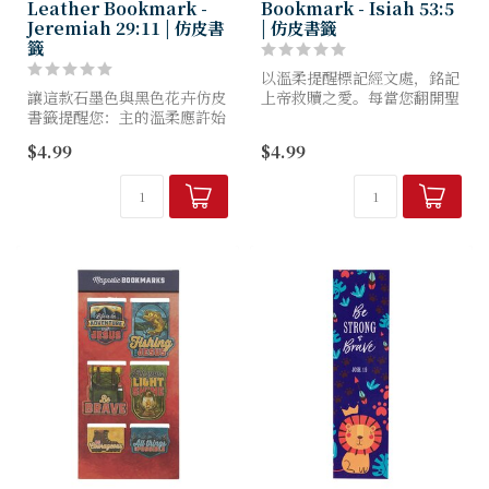
Leather Bookmark -
Bookmark - Isiah 53:5
Jeremiah 29:11 | 仿皮書
| 仿皮書籤
籤
以溫柔提醒標記經文處，銘記
讓這款石墨色與黑色花卉仿皮
上帝救贖之愛。每當您翻開聖
書籤提醒您：主的溫柔應許始
經或日記本，這款
終伴隨，祂為您編織的計劃蘊
「Amazing Grace」灰褐色
$4.99
$4.99
含希望，更為您的未來鋪陳藍
仿皮書籤便以美感與深意相伴
圖。
——讓祂的應許時刻近在指
尖。
石墨色仿皮書籤採用熱壓凹印
...
工藝，呈現低調的同...