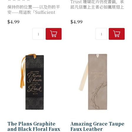
Trust 珊瑚花卉仿皮書籤，承
保持你的位置——以及你的平
諾凡信靠上主者必如鷹展翅上
安——用這款「Sufficient
騰，力量將悄然更新。這枚書
Grace」灰褐色花卉仿皮書
籤將振翅的真理融入您的靈修
$4.99
$4.99
籤，它美麗地提醒著：上帝的
與故事，在疲憊牽扯靈魂時，
恩典每日滿足一切所需。
引導您仰望神明。
柔軟的灰褐色仿...
...
The Plans Graphite
Amazing Grace Taupe
and Black Floral Faux
Faux Leather