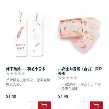
磁鐵尺寸：2.3" x 0.8" (5...
卸下重擔——羽毛小書卡
小喬金句書籤（盒裝）微聲
導引
手繪插畫主題經文，溫柔畫風
撫慰人心；
•一盒20張，4款設計，全彩
小書卡可兼卡片，自用送禮都
色及專色印刷
適用。
•可作書籤及金句卡使用
$1.50
$5.95
•採用和合本修訂版聖經
尺寸：15X5cm