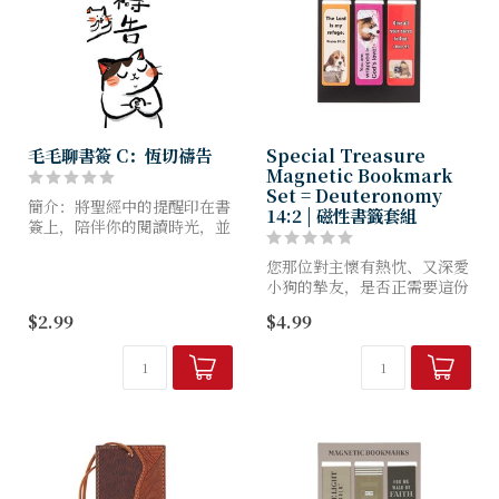
毛毛聊書簽 C：恆切禱告
Special Treasure
Magnetic Bookmark
Set = Deuteronomy
簡介：將聖經中的提醒印在書
14:2 | 磁性書籤套組
簽上，陪伴你的閱讀時光，並
成為每一天的勉勵。
尺寸：135x45mm
您那位對主懷有熱忱、又深愛
產品編號：G0411C
小狗的摯友，是否正需要這份
特別的禮物？這款「Special
$2.99
$4.99
Treasure 」磁吸式書籤組，
以可愛小狗圖案搭配鼓舞人心
的聖經經文，每...