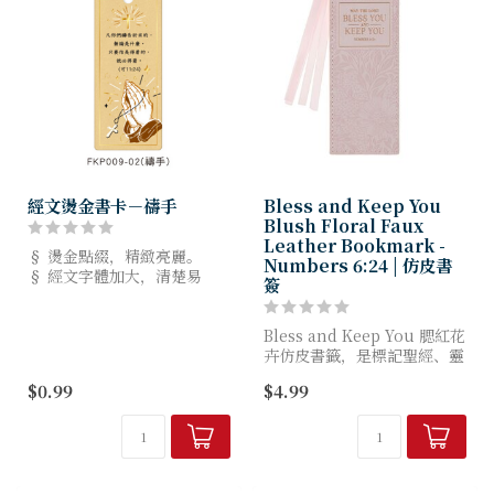
經文燙金書卡－禱手
Bless and Keep You
Blush Floral Faux
Leather Bookmark -
§ 燙金點綴，精緻亮麗。
Numbers 6:24 | 仿皮書
§ 經文字體加大，清楚易
簽
讀。
§ 規格：5.5x14cm，8種款
式。
Bless and Keep You 腮紅花
§ 台灣設計製造，品質有保
卉仿皮書籤，是標記聖經、靈
障。
修讀物或心愛書籍頁碼的雅緻
$0.99
$4.99
之選，同時每日提醒您懷抱神
的祝福。
這款腮紅仿皮書籤採用熱...