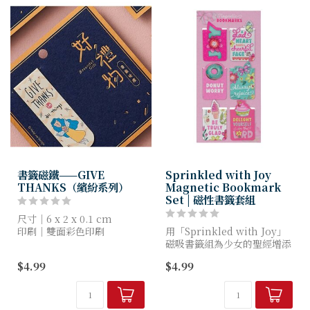
書籤磁鐵——GIVE
Sprinkled with Joy
THANKS（繽紛系列）
Magnetic Bookmark
Set | 磁性書籤套組
尺寸｜6 x 2 x 0.1 cm
印刷｜雙面彩色印刷
用「Sprinkled with Joy」
材質｜磁鐵（一體成形）
磁吸書籤組為少女的聖經增添
產地｜台灣
亮彩。這套專為年輕女孩設計
$4.99
$4.99
的奇趣書籤系列，頌揚喜樂、
*背卡兩色為隨機出貨
信心與歡欣的心。每枚書籤皆
是繽紛的提醒，...