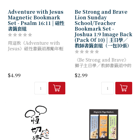
Adventure with Jesus
Be Strong and Brave
Magnetic Bookmark
Lion Sunday
Set - Psalm 16:11 | 磁性
School/Teacher
書籤套組
Bookmark Set -
Joshua 1:9 Image Back
(Pack Of 10) | 主日學／
用這款《Adventure with
教師書籤套組（一包10張）
Jesus》磁性書籤組激勵年輕
讀者。專為男孩設計的書籤系
列，將提醒他：與耶穌同行的
《Be Strong and Brave》
人生，正是最偉大的冒險！趣
獅子主日學／教師書籤組中的
味與信仰完美融...
書籤，能讓孩子們時刻銘記：
$4.99
$2.99
正因上帝的愛，他們才擁有如
此強大的力量。
設計中，抽象...