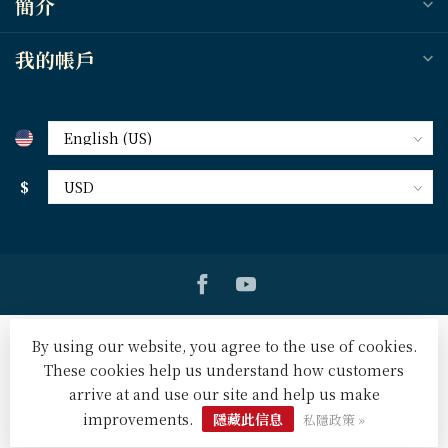
簡介
我的帳戶
$
By using our website, you agree to the use of cookies.
These cookies help us understand how customers
arrive at and use our site and help us make
© Copyright 2026 天道北美網路書房 U.S. Tien Dao Books
-
Powered by
Lightspeed
-
Lightspeed design
by
Dyvelopment
improvements.
隱藏此信息
私隱政策 »