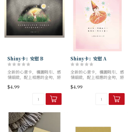
Shiny卡：安慰 B
Shiny卡：安慰 A
全新的心意卡，構圖吸引、感
全新的心意卡，構圖吸引、感
情細緻，配上相應的金句，將
情細緻，配上相應的金句，將
神的盼望帶給身邊的人，亦為
神的盼望帶給身邊的人，亦為
$4.99
$4.99
他們的日子帶來光亮閃閃！
他們的日子帶來光亮閃閃！
編號：E0318B
編號：E0318A
尺寸（闊x高mm）：150...
尺寸（闊x高mm）：105...