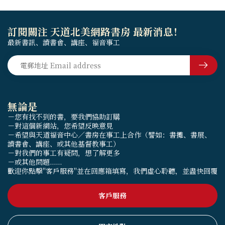
訂閱關注 天道北美網路書房 最新消息！
最新書訊、讀書會、講座、福音事工
無論是
－您有找不到的書，要我們協助訂購
－對這個新網站，您希望反映意見
－希望與天道福音中心／書房在事工上合作（譬如：書攤、書展、
讀書會、講座、或其他基督教事工）
－對我們的事工有疑問，想了解更多
－或其他問題......
歡迎你點擊"客戶服務"並在回應箱填寫，我們虛心聆聽，並盡快回覆
客戶服務