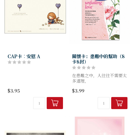
CAP卡︰安慰 A
關懷卡：患難中的幫助（8
卡8封）
在患難之中，人往往不需要太
多道理，
只需要一句合宜的話，一份真
$3.95
$3.99
誠的陪伴。
《患難中的幫助》關懷卡，
精選8段安慰與盼望的信息，
結合聖經真理與溫柔文...