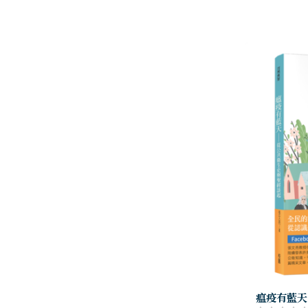
瘟疫有藍天