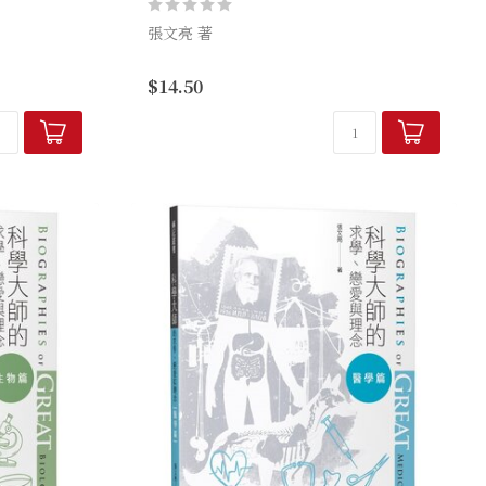
張文亮 著
看家本領，揭
且看張文亮老師發揮說故事的看家本領，揭
$14.50
命起伏，讓他
露你原本不知道的科學大師生命起伏，讓他
你來發掘欣賞
們一個個都鮮活立體起來，等你來發掘欣賞
並發出那一聲「哇」的讚嘆。