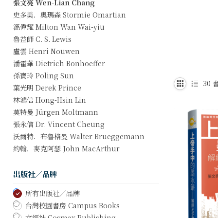
張文亮 Wen-Lian Chang
史多美．奧瑪森 Stormie Omartian
溫偉耀 Milton Wan Wai-yiu
魯益師 C. S. Lewis
盧雲 Henri Nouwen
潘霍華 Dietrich Bonhoeffer
孫寶玲 Poling Sun
30
書
葉光明 Derek Prince
林鴻信 Hong-Hsin Lin
莫特曼 Jürgen Moltmann
張永信 Dr. Vincent Cheung
沃爾特．布魯格曼 Walter Brueggemann
約翰．麥克阿瑟 John MacArthur
出版社／品牌
所有出版社／品牌
台灣校園書房 Campus Books
文經社 Cosmax Publishing