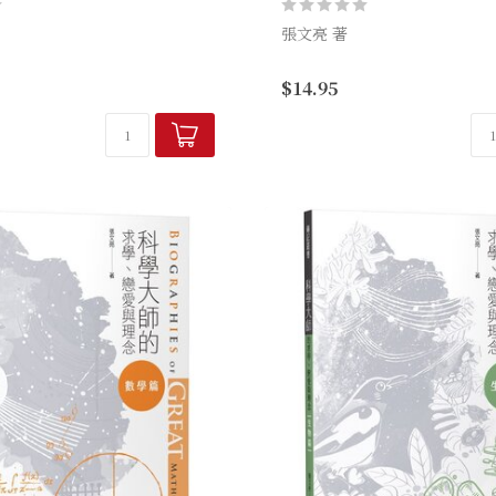
張文亮 著
道的公衛與防疫知識
且看張文亮老師發揮說故事的
$14.95
傳染病防治與生命教育內涵
露你原本不知道的科學大師生
間，河馬教授張文亮FB發燒文
們一個個都鮮活立體起來，等
錄，
並發出那一聲「哇」的讚嘆。
學...