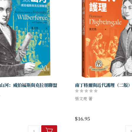
山河：威伯福斯與克拉朋聯盟
南丁格爾與近代護理（二版
張文亮 著
★不只是一本傳記、一部護理
好友齊心創造時代的故事
工作類書籍！
$16.95
★借鏡南丁格爾，看她如何將
為領導管理的專業！