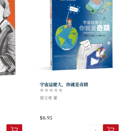
）
宇宙這麼大，你就是奇蹟
張文亮 著
史，也是一本
不想讀書？交友不順？管不住心跳？
沒關係，這是宇宙向你傳送的奇蹟信號！
$8.95
護理工作提升