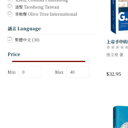
道聲 Taosheng Taiwan
青橄欖 Olive Tree International
語言 Language
繁體中文
(30)
上帝手中的
Price
張文亮 著
什麼樣的週
也繼續？
Min
Max
$32.95
人們為何爭
章？
青年海外宣
推手？