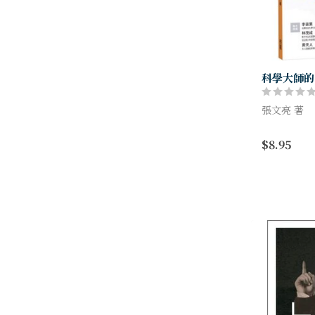
科學大師的
張文亮 著
且看張文亮
$8.95
露你原本不
們一個個都
並發出那一