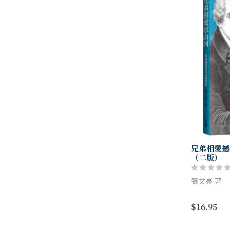
兄弟相愛撼
（二版）
張文亮 著
★這是一個
$16.95