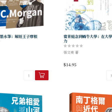
墨水筆：解經王子摩根
當青蛙念到蝸牛大學：在大
力
張文亮 著
五查經聚會，即使在遭遇空襲時
當青蛙念到蝸牛大學，牠還能
$14.95
相索取西敏教會的主日信息講
跳、呱呱叫嗎？
台大教授張文亮，透過18堂新
教運動的興起，誰是幕後的重要
享，大學，是跨進團體生活的
點燃個人學...