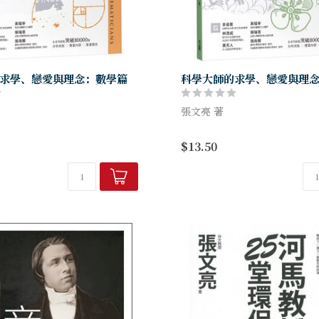
求學、戀愛與理念：數學篇
科學大師的求學、戀愛與理
張文亮 著
老師發揮說故事的看家本領，揭
且看張文亮老師發揮說故事的
$13.50
知道的科學大師生命起伏，讓他
露你原本不知道的科學大師生
鮮活立體起來，等你來發掘欣賞
們一個個都鮮活立體起來，等
聲「哇」的讚嘆。
並發出那一聲「哇」的讚嘆。