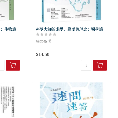
念：生物篇
科學大師的求學、戀愛與理念：醫學篇
張文亮 著
看家本領，揭
且看張文亮老師發揮說故事的看家本領，揭
$14.50
命起伏，讓他
露你原本不知道的科學大師生命起伏，讓他
你來發掘欣賞
們一個個都鮮活立體起來，等你來發掘欣賞
並發出那一聲「哇」的讚嘆。