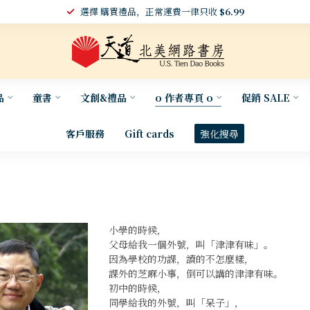
選擇 購買禮品，正常運費一律只收
$6.99
品
童書
文創&禮品
o 作者專頁 o
促銷 SALE
客戶服務
Gift cards
強化搜尋
小學的時候，
父母給我一個外號，叫「津津有味」。
因為學校的功課，讀的不怎麼樣，
課外的芝麻小事，倒可以講的津津有味。
初中的時候，
同學給我的外號，叫「呆子」，