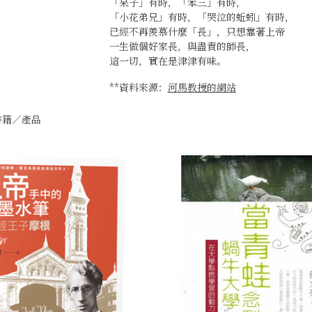
「呆子」有時，「笨三」有時，
「小花弟兄」有時，「哭泣的蚯蚓」有時，
已經不再羨慕什麼「長」，只想靠著上帝
一生做個好家長，與盡責的師長，
這一切，實在是津津有味。
**資料來源：
河馬教授的網站
籍／產品