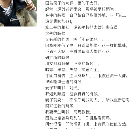
因為呆子的功課，讀的不太好，
課堂上還與老師衝突，幾乎被學校開除。
高中的時候，自己給自己取個外號，叫「笨三
這是愚昧加est，
笨三長的粗壯，還被學校抓去當糾察隊員。
大學的時候，
又有新的外號，叫「小花弟兄」，
因為剛剛信了主，只盼望能像小花一樣地單純
不過別人說，沒看過這麼大棵的小花。
研究所的時候，
朋友都稱我是「哭泣的蚯蚓」，
暗戀、單戀、失戀，接踵而至，
才開口禱告「主耶穌啊！」，眼淚已流一大灘
出國唸博士班的時候，
妻子都叫我「阿夫」，
我遇到難處，沮喪自責的時候，
妻子就說：「不准你罵我阿夫」，給我重新思
回來任教的時候，
我要學生叫我「河馬教授」，
因為上帝曾吩咐約伯，你且觀看河馬。
河水氾濫，即使漲到口邊，上帝保守使他安然