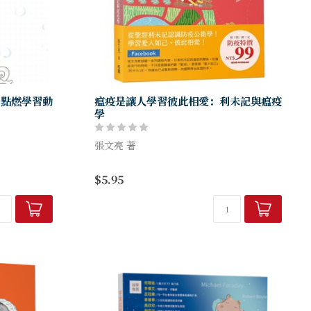
學點燃學習動
瘟疫是讓人學習彼此相愛：利未記與瘟疫
學
張文亮 著
自在地蹦蹦
利未記ｘ瘟疫學ｘ彼此相愛
$5.95
從利未記出發的問題和思考，切入瘟疫帶來
生專題與你分
的彼此相愛課題！
第一步，也是