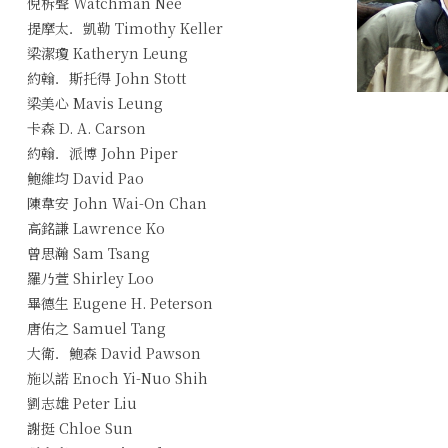
倪柝聲 Watchman Nee
提摩太．凱勒 Timothy Keller
梁潔瓊 Katheryn Leung
約翰．斯托得 John Stott
梁美心 Mavis Leung
卡森 D. A. Carson
約翰．派博 John Piper
鮑維均 David Pao
陳韋安 John Wai-On Chan
高銘謙 Lawrence Ko
曾思瀚 Sam Tsang
羅乃萱 Shirley Loo
畢德生 Eugene H. Peterson
唐佑之 Samuel Tang
大衛．鮑森 David Pawson
施以諾 Enoch Yi-Nuo Shih
劉志雄 Peter Liu
謝挺 Chloe Sun