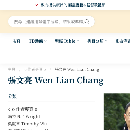
致力提供廣泛的
屬靈書籍&基督教禮品
主頁
TD動態
聖經 Bible
書目分類
影音產
主頁
/
o 作者專頁 o
/
張文亮 Wen-Lian Chang
張文亮 Wen-Lian Chang
分類
o 作者專頁 o
賴特 N.T. Wright
吳獻章 Timothy Wu