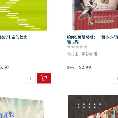
踐行上帝的使命
給你5萬雙祝福：一個小小行
變世界
楊右任、戴芯愉 著
恩博士，結合多年來在地極宣教
宣教上的實踐、教學、閱讀和交
究竟這一切是怎麼開始的？為
5.50
$2.99
$7.95
，將此書呈獻給華人教會。
徒，竟在一般主流媒體引起軒
簡單的文宣，居然一次募集超過
=1個貨櫃=5萬雙鞋...