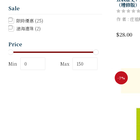
（增修版）
Sale
作 者 : 庄
限時優惠
(25)
滄海遺珠
(2)
宣教学是一
$28.00
史、神学、
就像三条支
Price
的三本宣教丛
Min
Max
-7%