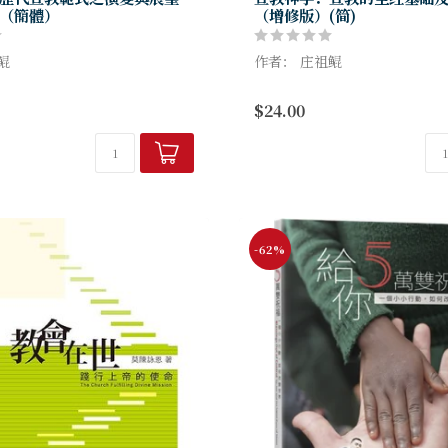
（簡體）
（增修版）(简)
祖鲲
作者： 庄祖鲲
门综合性的学科，其中包含了历
宣教学是一门综合性的学科，
$24.00
人类学及社会学等不同的领域，
史、神学、人类学及社会学等
流汇入一条大江。因此，本系列
就像三条支流汇入一条大江。
书就将从...
的三本宣教丛书就将从《宣...
-62%