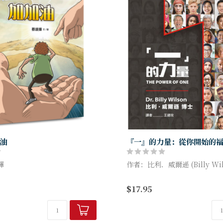
油
『一』的力量：從你開始的
輝
作者：比利．威爾遜 (Billy Wil
世宣教與神的話語、福音事工的
《『一』的力量》 是比利．威
$17.95
神學與創意如何在宣教中交會，
世代的大使命行動召喚。本書
場宣教的聖經視角（舊約與新
轉化力量，往往從「觸及一個...
何整合個人興趣、...