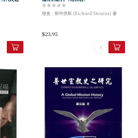
理查‧斯特恩斯 (Richard Stearns) 著
神對我們有甚麼期望？基督教信仰是否只是
其中包含了历
上教堂、讀經禱告？一名非洲愛滋病遺孤令
$23.95
不同的领域，
人心碎的故事，叫作者理...
因此，本系列