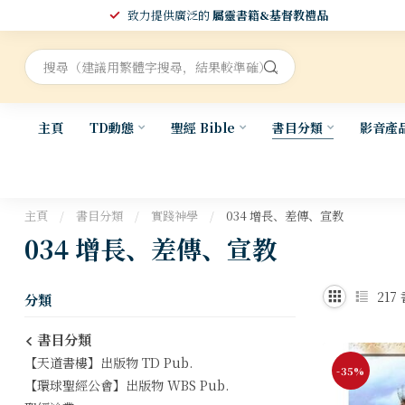
致力提供廣泛的
屬靈書籍&基督教禮品
主頁
TD動態
聖經 Bible
書目分類
影音產
主頁
/
書目分類
/
實踐神學
/
034 增長、差傳、宣教
034 增長、差傳、宣教
217
分類
書目分類
【天道書樓】出版物 TD Pub.
-35%
【環球聖經公會】出版物 WBS Pub.