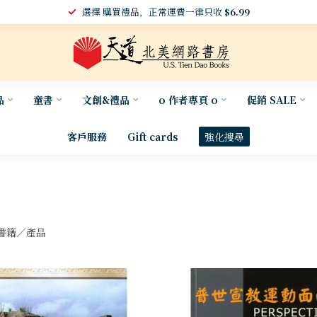
選擇 購買禮品，正常運費一律只收
$6.99
品
童書
文創&禮品
o 作者專頁 o
促銷 SALE
客戶服務
Gift cards
強化搜尋
書籍／產品