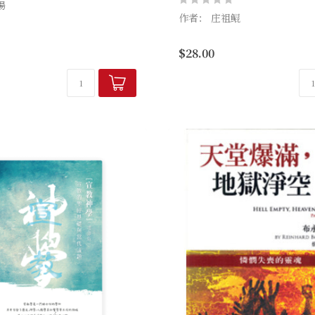
揚
作者： 庄祖鲲
以其一貫流暢精煉的筆觸，把在
盡心盡力演出、卻被忽略遺忘的
宣教学是一门综合性的学科，
$28.00
鮮活的在每一個讀者的心靈舞台
史、神学、人类学及社会学等
這些成為宣教士...
就像三条支流汇入一条大江。
学与历史这两条源流之外，...