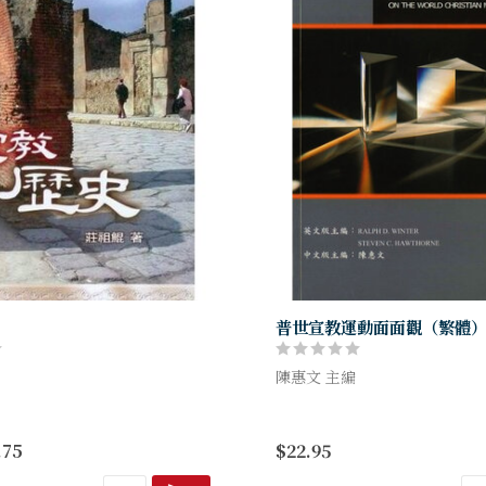
普世宣教運動面面觀（繁體
陳惠文 主編
教自使徒時期之後至現代的宣教
此書共分四部份，包括聖經根據 (B
楚扼要的回顧，使讀者能很快掌
Perspective)、 歷史中的教會 (H
.75
$22.95
的宣教特色及其影響。同時作者
Perspective...
史中的聖徒成敗經...