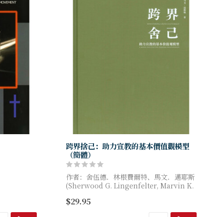
）
跨界捨己：助力宣教的基本價值觀模型
（簡體）
作者：舍伍德．林根費爾特、馬文．邁耶斯
iblical
(Sherwood G. Lingenfelter, Marvin K.
istorical
Mayers)
$29.95
当今世界文化多样、种族多...