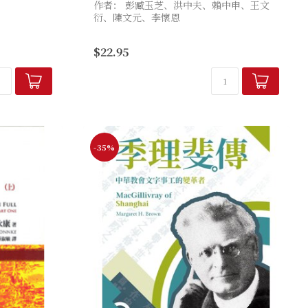
作者： 彭臧玉芝、洪中夫、賴中申、王文
衍、陳文元、李懷恩
其中包含了历
✦.ᐟ全書內有豐富活動附件✦.ᐟ
$22.95
不同的领域，
因此，除了神
沉浸式宣教體驗大冒險
改變你對宣教的想法，
孕育對世...
-35%