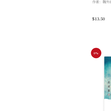
作者：魏外
魏外揚老師
歷史舞台上
$13.50
英雄，重新
上隆重上演。
0%