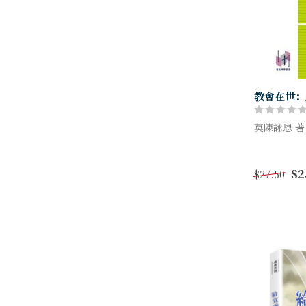
教會在世：
莫陳詠恩 著
作者莫陳詠
和本土城市
$2
$27.50
流的成果​