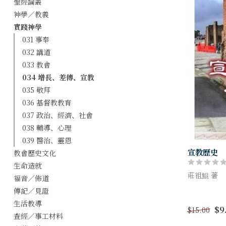
聖經論叢
神學／教義
實踐神學
031 事奉
032 講道
033 教會
034 增長、差傳、宣教
035 敬拜
036 基督教教育
037 政治、經濟、社會
038 輔導、心理
039 醫治、靈恩
宣教歷史
教會歷史文化
生命造就
莊祖鯤 著
福音／佈道
傳記／見證
本書將基督
歷史作一清
生活教導
$9
$15.00
握每個時期
查經／事工材料
也根據過去歷