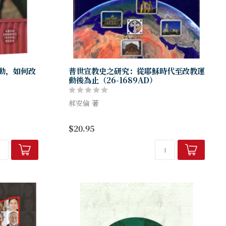
動，如何改
普世宣教史之研究：從耶穌時代至改教運
動後為止（26-1689AD）
郝安倫 著
什麼這個基督
本書從一個宏觀的嶄新角度，比較了「主的
$20.95
然大波？一張
大使命」（The LORD’s Great
3千個包裹
Commission）在世界各個主要的文化與
不同傳統教會禮儀...