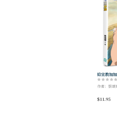
給宣教加加
作者：蔡頌
全書探討普
$11.95
聖經根基、
並延伸至職
約）、以及如