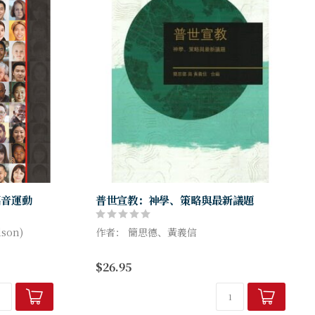
福音運動
普世宣教：神學、策略與最新議題
son)
作者： 簡思德、黃義信
爾遜博士對這
《普世宣教》是一系列的文章，旨在改革現
$26.95
強調：福音的
有的宣教模式。
在第一部份中，作者從新舊約中發展出一種
符合聖經的世界宣教神學，認
爲每一...