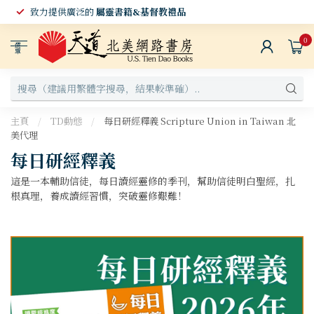
致力提供廣泛的
屬靈書籍&基督教禮品
0
選
單
主頁
/
TD動態
/
每日研經釋義 Scripture Union in Taiwan 北
美代理
每日研經釋義
這是一本輔助信徒，每日讀經靈修的季刊，幫助信徒明白聖經，扎
根真理，養成讀經習慣，突破靈修艱難！