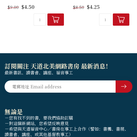
幫助信徒明白聖經、扎根真
幫助信徒明白聖經、扎根真
$4.50
$4.25
$9.00
$8.50
理，
理，
養成讀經習慣，突破靈修艱
養成讀經習慣，突破靈修艱
難！
難！
訂閱關注 天道北美網路書房 最新消息！
最新書訊、讀書會、講座、福音事工
無論是
－您有找不到的書，要我們協助訂購
－對這個新網站，您希望反映意見
－希望與天道福音中心／書房在事工上合作（譬如：書攤、書展、
讀書會、講座、或其他基督教事工）