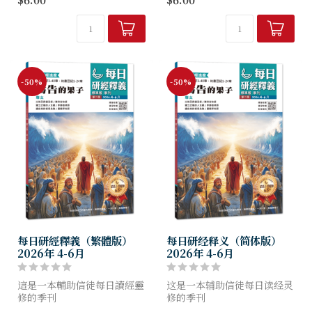
理，
理，
养成读经习惯，突破灵修艰
養成讀經習慣，突破靈修艱
难！
難！
-50%
-50%
每日研經釋義（繁體版）
每日研经释义（简体版）
2026年 4-6月
2026年 4-6月
這是一本輔助信徒每日讀經靈
这是一本辅助信徒每日读经灵
修的季刊
修的季刊
幫助信徒明白聖經、扎根真
帮助信徒明白圣经、扎根真