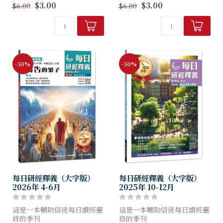
$3.00
$3.00
$6.00
$6.00
理，
理，
養成讀經習慣，突破靈修艱
养成读经习惯，突破灵修艰
難！
难！
-50%
-50%
每日研經釋義（大字版）
每日研經釋義（大字版）
2026年 4-6月
2025年 10-12月
這是一本輔助信徒每日讀經靈
這是一本輔助信徒每日讀經靈
修的季刊
修的季刊