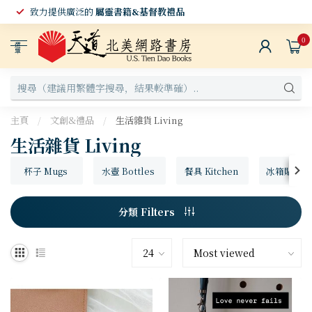
致力提供廣泛的
屬靈書籍&基督教禮品
0
選
單
主頁
/
文創&禮品
/
生活雜貨 Living
生活雜貨 Living
杯子 Mugs
水壺 Bottles
餐具 Kitchen
冰箱貼 Frid
分類 Filters