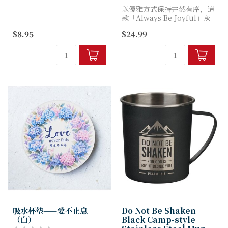
瓷材料的吸水性。
以優雅方式保持井然有序，這
l 尺寸 l 11x11cm
款「Always Be Joyful」灰
l 材質 l 以鶯歌陶瓷粉末高...
褐色花卉帆布托特包專為追求
$8.95
$24.99
信仰與實用兼備的女性設計。
這款充滿啟發性的托特包採用
耐用天然帆布製成...
吸水杯墊——愛不止息
Do Not Be Shaken
（白）
Black Camp-style