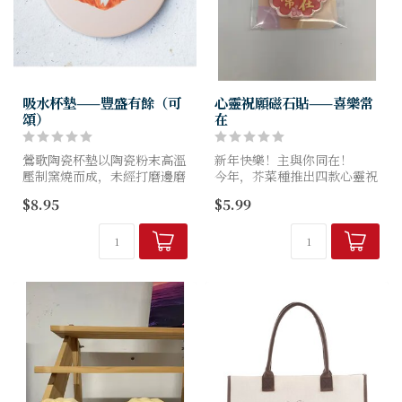
吸水杯墊——豐盛有餘（可
心靈祝願磁石貼——喜樂常
頌）
在
鶯歌陶瓷杯墊以陶瓷粉末高溫
新年快樂！主與你同在！
壓制窯燒而成，未經打磨邊磨
今年，芥菜種推出四款心靈祝
光及上釉的過程加工，保有陶
願磁石貼✨
$8.95
$5.99
瓷材料的吸水性。
l 尺寸 l 11x11cm
款式：
l 材質 l 以鶯歌陶瓷粉末高...
1. 喜樂常在 MNYKC001
2. 恩典滿溢 MNYKC004
3. 主...