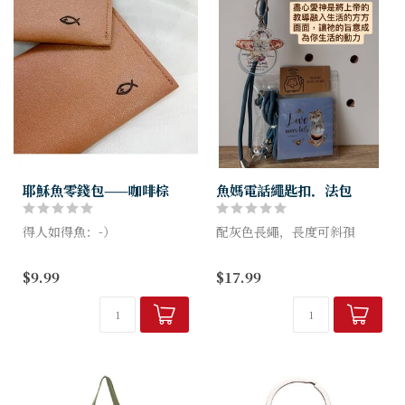
耶穌魚零錢包——咖啡棕
魚媽電話繩匙扣．法包
得人如得魚：-）
配灰色長繩，長度可斜孭
Love God with all your
$9.99
$17.99
heart - Matthew 22:37
產品編號：FM-PC02
品牌：...