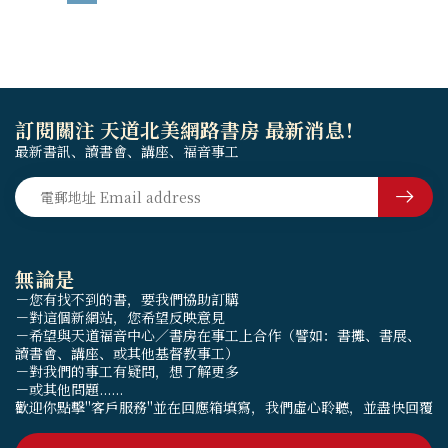
訂閱關注 天道北美網路書房 最新消息！
最新書訊、讀書會、講座、福音事工
無論是
－您有找不到的書，要我們協助訂購
－對這個新網站，您希望反映意見
－希望與天道福音中心／書房在事工上合作（譬如：書攤、書展、
讀書會、講座、或其他基督教事工）
－對我們的事工有疑問，想了解更多
－或其他問題......
歡迎你點擊"客戶服務"並在回應箱填寫，我們虛心聆聽，並盡快回覆