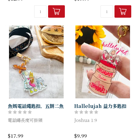
貨品編號：B401E
呎寸：340mmx380mm
產品編號：FM-PC06
品牌：Hallelujah 魚媽手
作...
魚媽電話繩匙扣．五餅二魚
Hallelujah 益力多匙扣
電話繩長度可掛頸
Joshua 1:9
Grace Upon Grace
$17.99
$9.99
John 1:16
產品編號：FM-KC13