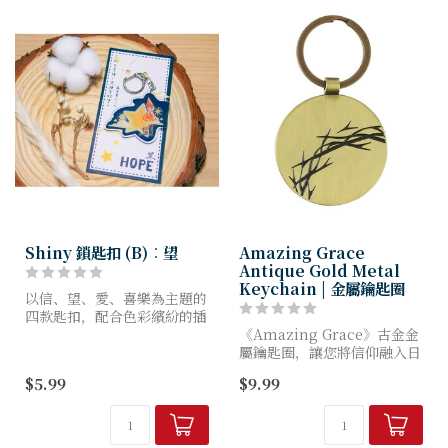
Shiny 鎖匙扣 (B)︰望
Amazing Grace
Antique Gold Metal
Keychain | 金屬鑰匙圈
以信、望、愛、喜樂為主題的
四款匙扣，配合色彩繽紛的插
畫，時刻提醒你要常存信心、
《Amazing Grace》古金金
愛心、喜樂和盼望。
屬鑰匙圈，讓您將信仰融入日
常點滴——當您最需要時，它
$5.99
$9.99
尺寸：59x59mm
便靜靜躺在口袋或掌心。
鑰匙圈採用堅固金屬打造，表
面經拉絲古金處理...