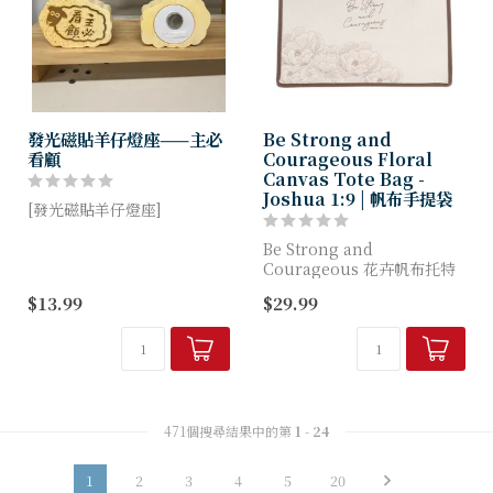
發光磁貼羊仔燈座——主必
Be Strong and
看顧
Courageous Floral
Canvas Tote Bag -
Joshua 1:9 | 帆布手提袋
[發光磁貼羊仔燈座]
* 有發光的效果（內附USB充
Be Strong and
電線）*
Courageous 花卉帆布托特
包完美融合了靈性激勵與優雅
$13.99
$29.99
* 背面磁貼，可貼於雪櫃 *
風格。這款托特包專為尋求既
具深意又時尚的鼓舞方式的基
督徒女性而設計。
...
471個搜尋結果中的第
1
-
24
1
2
3
4
5
20