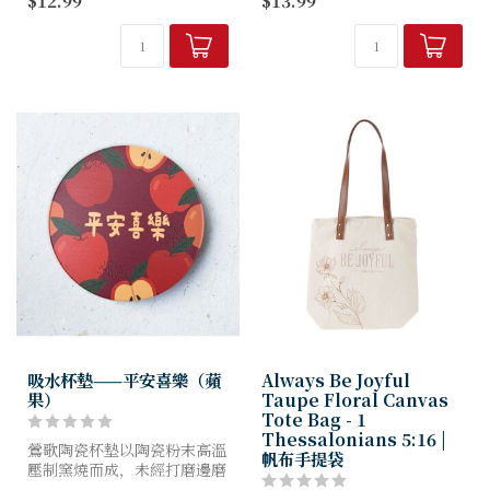
$12.99
$13.99
* 背面磁貼，可貼於雪櫃 *
吸水杯墊——平安喜樂（蘋
Always Be Joyful
果）
Taupe Floral Canvas
Tote Bag - 1
Thessalonians 5:16 |
鶯歌陶瓷杯墊以陶瓷粉末高溫
帆布手提袋
壓制窯燒而成，未經打磨邊磨
光及上釉的過程加工，保有陶