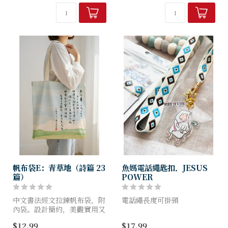
帆布袋E：青草地（詩篇 23
魚媽電話繩匙扣．JESUS
篇）
POWER
中文書法經文拉鍊帆布袋，附
電話繩長度可掛頸
內袋。設計簡約，美觀實用又
環保。
Jesus is my power
$12.99
$17.99
Exodus 15:2