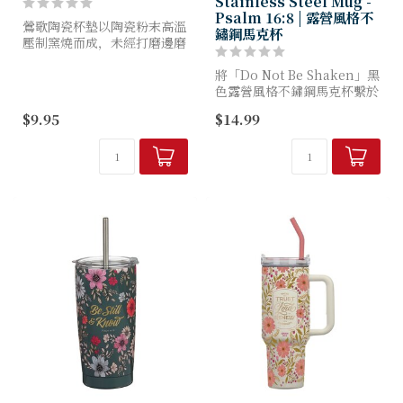
Stainless Steel Mug -
Psalm 16:8 | 露營風格不
鶯歌陶瓷杯墊以陶瓷粉末高溫
鏽鋼馬克杯
壓制窯燒而成，未經打磨邊磨
光及上釉的過程加工，保有陶
瓷材料的吸水性。
將「Do Not Be Shaken」黑
l 尺寸 l 11x11cm
色露營風格不鏽鋼馬克杯繫於
背包，踏上冒險征途。無論身
$9.95
$14.99
處山巔或谷底，皆可懷抱信
心，深知上帝與你同在。
這款露營風格馬...