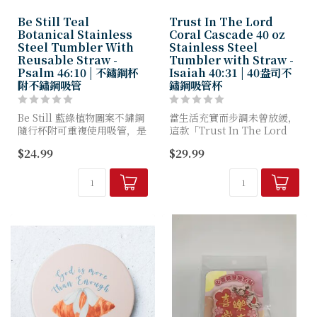
Be Still Teal
Trust In The Lord
Botanical Stainless
Coral Cascade 40 oz
Steel Tumbler With
Stainless Steel
Reusable Straw -
Tumbler with Straw -
Psalm 46:10 | 不鏽鋼杯
Isaiah 40:31 | 40盎司不
附不鏽鋼吸管
鏽鋼吸管杯
Be Still 藍綠植物圖案不鏽鋼
當生活充實而步調未曾放緩，
隨行杯附可重複使用吸管，是
這款「Trust In The Lord
繁忙日子裡解渴的完美選擇。
」珊瑚瀑布40盎司不鏽鋼吸管
$24.99
$29.99
這款隨行杯能保持咖啡熱度或
杯便是美好的提醒——暫停腳
飲水冰涼，同時提醒您放慢腳
步、深呼吸，相信上帝必使你
步，在上帝的看顧中安...
力量更新。當...