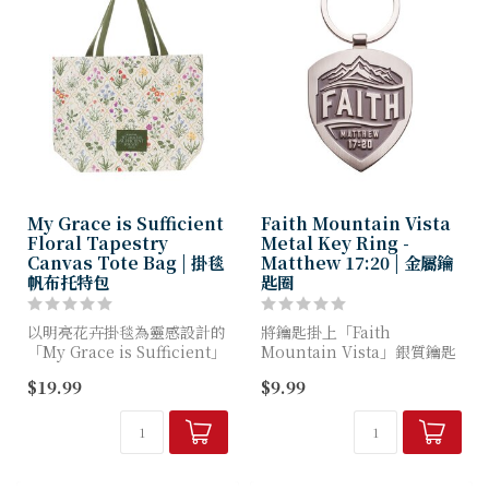
My Grace is Sufficient
Faith Mountain Vista
Floral Tapestry
Metal Key Ring -
Canvas Tote Bag | 掛毯
Matthew 17:20 | 金屬鑰
帆布托特包
匙圈
以明亮花卉掛毯為靈感設計的
將鑰匙掛上「Faith
「My Grace is Sufficient」
Mountain Vista」銀質鑰匙
花卉掛毯帆布托特包，是收納
圈，讓堅守信念的提醒時刻觸
$19.99
$9.99
日常必需品的完美隨身包款。
手可及。
這款堅固的包袋將伴您度過每
個季節，...
這款銀質鑰匙圈採用紋章造
型，鐫刻的山景圖案填充著錫
灰色的...