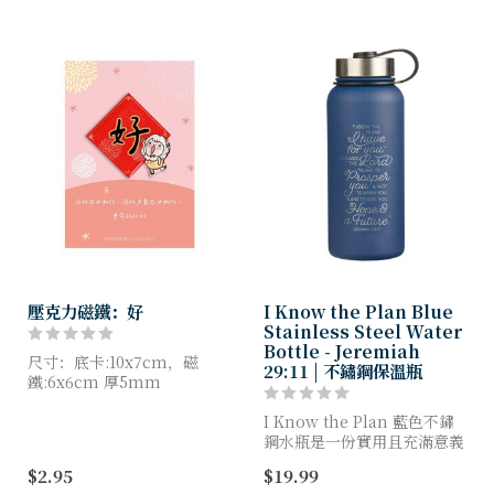
壓克力磁鐵：好
I Know the Plan Blue
Stainless Steel Water
Bottle - Jeremiah
尺寸：底卡:10x7cm，磁
29:11 | 不鏽鋼保溫瓶
鐵:6x6cm 厚5mm
廠商編號：GAP001
I Know the Plan 藍色不鏽
鋼水瓶是一份實用且充滿意義
的禮物，將鼓勵您的朋友在每
$2.95
$19.99
天的生活中堅持對神的信仰。