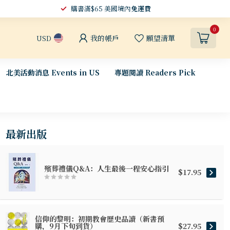
購書滿$65 美國境內
免運費
0
我的帳戶
願望清單
USD
北美活動消息 Events in US
專題閱讀 Readers Pick
最新出版
殯葬禮儀Q&A：人生最後一程安心指引
$17.95
信仰的黎明：初期教會歷史品讀（新書預
購，9月下旬到貨）
$27.95