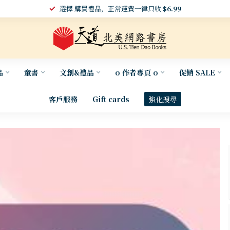
選擇 購買禮品，正常運費一律只收
$6.99
品
童書
文創&禮品
o 作者專頁 o
促銷 SALE
客戶服務
Gift cards
強化搜尋