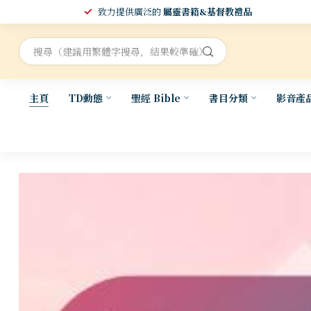
致力提供廣泛的
屬靈書籍&基督教禮品
主頁
TD動態
聖經 Bible
書目分類
影音產