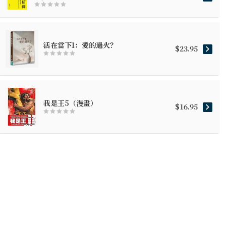
活在當下1：愛的過火？
$23.95
我是王5（漫畫）
$16.95