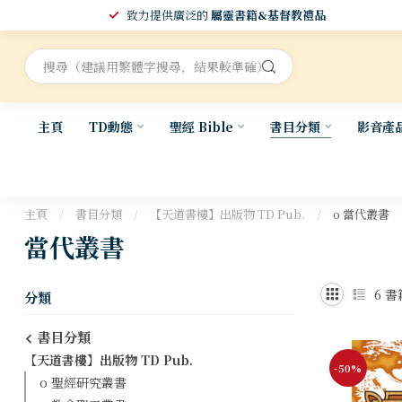
致力提供廣泛的
屬靈書籍&基督教禮品
主頁
TD動態
聖經 Bible
書目分類
影音產
主頁
/
書目分類
/
【天道書樓】出版物 TD Pub.
/
o 當代叢書
當代叢書
6
書
分類
書目分類
【天道書樓】出版物 TD Pub.
-50%
o 聖經研究叢書