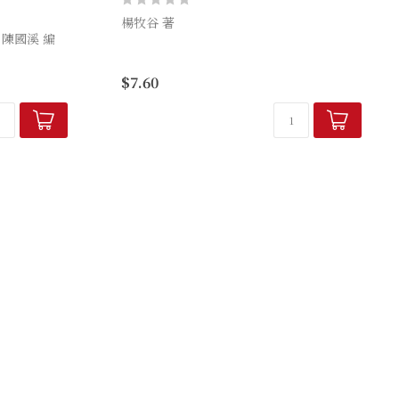
楊牧谷 著
陳國溪 編
教會在八十年代走過的是一條風雨路。作者
，我們會有甚
試圖就宏觀角度去剖析香港整體教會與社會
$7.60
緒失控、須隔
及基督教機構的現況、問題癥結及新關係。
標籤──但