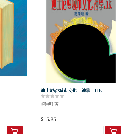
迪士尼@城市文化．神學．HK
趙崇明 著
一回帶大家出
本書是要「解神話」──既揭示迪士尼現象
$15.95
事物的邂逅，
只是由文化符號所建構的一種神話，同時又
可在嚴肅的城
對迪士尼文化現象進行一種「解神話」的詮
..
釋性閱讀，期望能破除大眾一直...