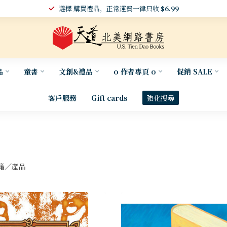
選擇 購買禮品，正常運費一律只收
$6.99
品
童書
文創&禮品
o 作者專頁 o
促銷 SALE
客戶服務
Gift cards
強化搜尋
籍／產品