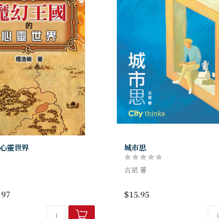
心靈世界
城市思
古斌 著
尼亞故事集（電影譯為「魔幻王
作者在書中穿梭教會之門，這
.97
$15.95
利波特、魔戒齊名，卻蘊藏不少
入商場賭場片場。54個與城巿
的訊息。這本書清清楚楚為我們
尋常的題目、不尋常的論述，
，是任何喜歡魯益...
巿評論和抒情的小品之外，提供.