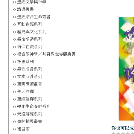
o 聖經文學與神學
o 講道叢書
o 聖經結合生命叢書
o 互動查經系列
o 歷史與文化系列
o 靈命塑造系列
o 信仰在職系列
o 福音派神學／基督教世界觀叢書
o 拓思系列
o 男性成長系列
o 文本互涉系列
o 聖研導讀叢書
o 普天註釋
o 聖經詮釋系列
o 轉化生命查經系列
o 天道解經系列
o 聖經輔導叢書
你也可以成
o 徒書館