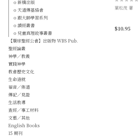
o 新橋出版
葉松茂 著
o 天道傳基協會
o 跟大師學習系列
《你也可以
雄出少年〉
o 讀經叢書
$10.95
來的十三章
o 兒童真理故事叢書
與少年探討待
【環球聖經公會】出版物 WBS Pub.
聖經論叢
神學／教義
實踐神學
教會歷史文化
生命造就
福音／佈道
傳記／見證
生活教導
查經／事工材料
文藝／其他
English Books
15 期刊