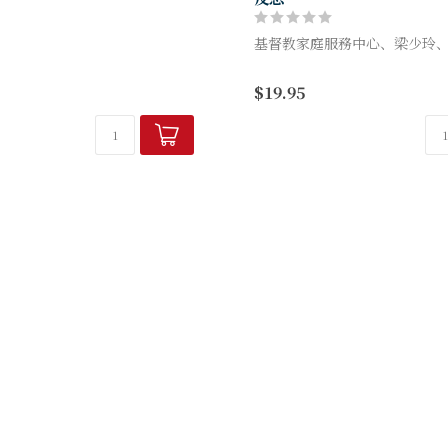
基督教家庭服務中心、梁少玲、
成為哈利波特》的〈甲部〉〈英
和〈乙部〉〈璀璨的人生〉加起
對於智障人士和精神病康復者
$19.95
內容，作者透過哈利波特小說，
麼印象？不正常、有病態、情
人處世的原則，因...
離……這些都是世俗給他們的
他...