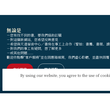
無論是
－您有找不到的書，要我們協助訂購
－對這個新網站，您希望反映意見
－希望與天道福音中心／書房在事工上合作（譬如：書攤、書展、讀
－對我們的事工有疑問，想了解更多
－或其他問題......
歡迎你點擊"客戶服務"並在回應箱填寫，我們虛心聆聽，並盡快回覆
客戶服務
門市地點
By using our website, you agree to the use of coo
天道北美網路書房 U.S. Tien
門市營業
Dao Books