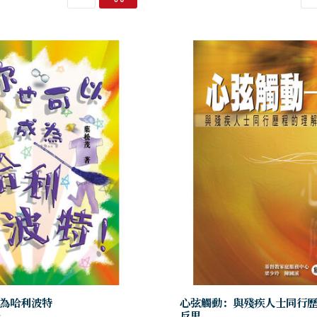
為哈利波特
心弦觸動：與殘疾人士同行
反思