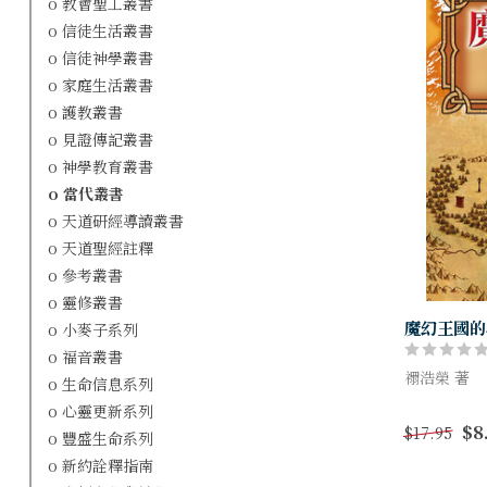
o 教會聖工叢書
o 信徒生活叢書
o 信徒神學叢書
o 家庭生活叢書
o 護教叢書
o 見證傳記叢書
o 神學教育叢書
o 當代叢書
o 天道研經導讀叢書
o 天道聖經註釋
o 參考叢書
o 靈修叢書
魔幻王國的
o 小麥子系列
o 福音叢書
禤浩榮 著
o 生命信息系列
o 心靈更新系列
魯益師的納
$8
$17.95
國」）與哈
o 豐盛生命系列
人生及信仰
o 新約詮釋指南
揭示這些訊息