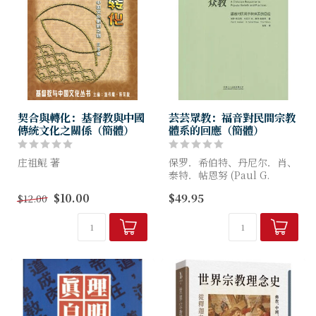
契合與轉化：基督教與中國
芸芸眾教：福音對民間宗教
傳統文化之關係（簡體）
體系的回應（簡體）
庄祖鲲 著
保罗．希伯特、丹尼尔．肖、
泰特．帖恩努 (Paul G.
本书探讨了佛教与中国文化的
Hiebert, R. Daniel Shaw,
$10.00
$49.95
$12.00
会通，基督教与欧洲文化的会
Tite Tienou) 着
通，宗教与文化的会通-基督
教宣教学的反思，中国文化更
本书无意为民间宗...
新的思考等。