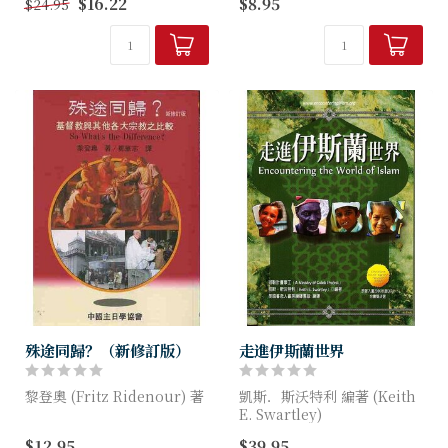
$16.22
$8.95
$24.95
應1200多年來許多穆斯林對非
要、滿足，真有相見恨晚之
穆斯林所作出的一個控訴：即
感。王老師本著他系統神學銳
《聖經》文本失真和/ 或造
利的分析能力，來處理福音與
假。自《聖經》批判有更多的
華人祭祖文化的衝...
著...
殊途同歸？（新修訂版）
走進伊斯蘭世界
黎登奧 (Fritz Ridenour) 著
凱斯．斯沃特利 編著 (Keith
E. Swartley)
殊途同歸？基督教的排他性，
$12.95
$39.95