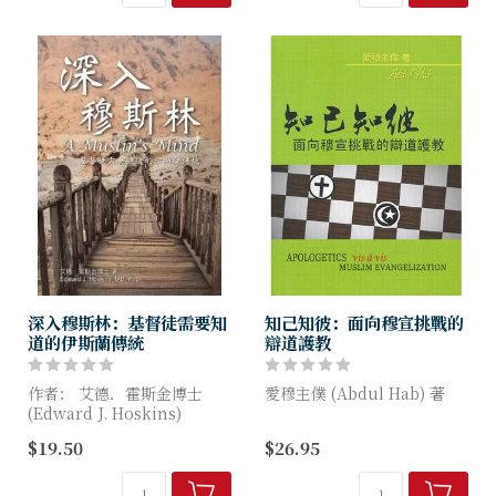
的概述。它結合了學...
生觀，已經深刻地烙印在每一
個中國人的心...
深入穆斯林：基督徒需要知
知己知彼：面向穆宣挑戰的
道的伊斯蘭傳統
辯道護教
作者： 艾德．霍斯金博士
愛穆主僕 (Abdul Hab) 著
(Edward J. Hoskins)
基督門徒必須愛穆斯林。真愛
$19.50
$26.95
誤解導致恐懼、逃避，最終引
是真理的愛，也是捨己的愛。
發衝突，而真實的理解就是和
正是為了這愛，基督門徒不敢
平解決衝突的高速公路。
不付代價與穆斯林分享福音，