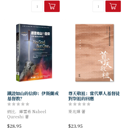
進路，一方面提出這些進路的
運動的爆發常被指與民間教門
差異與關係，另一方面也指出
的煽動脫不了干係，而其極端
結合這些進路的研究有可能達
激烈又光怪陸離的反基督教方
至的結論。第...
式亦常被認為...
鐵證如山的信仰：伊斯蘭或
尊天敬祖：當代華人基督徒
基督教？
對祭祖的回應
納比．庫雷希 Nabeel
麥兆輝 著
Qureshi 著
祭祖問題，可以說是華人接受
$28.95
$23.95
本書考察重要的史實，包括兩
福音的最大障礙與絆腳石。若