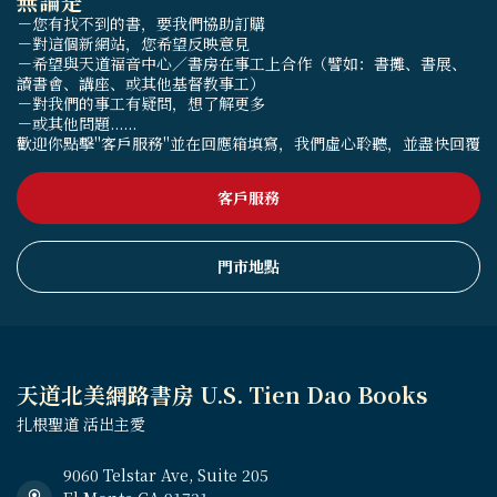
無論是
－您有找不到的書，要我們協助訂購
－對這個新網站，您希望反映意見
－希望與天道福音中心／書房在事工上合作（譬如：書攤、書展、
讀書會、講座、或其他基督教事工）
－對我們的事工有疑問，想了解更多
－或其他問題......
歡迎你點擊"客戶服務"並在回應箱填寫，我們虛心聆聽，並盡快回覆
客戶服務
門市地點
天道北美網路書房 U.S. Tien Dao Books
扎根聖道 活出主愛
9060 Telstar Ave, Suite 205