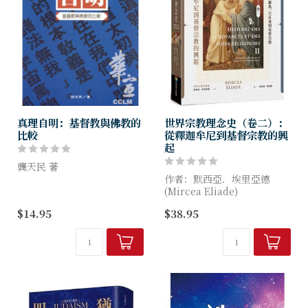
真理自明：基督教與佛教的
世界宗教理念史（卷二）：
比較
從釋迦牟尼到基督宗教的興
起
龔天民 著
作者：默西亞．埃里亞德
作者為讓基督教傳道人、神學
(Mircea Eliade)
生、信徒對佛教有所認識；同
$14.95
$38.95
樣也希望幫助佛教徒對基督教
人類的生活本身就是宗教的行
有一個真實的概念。遂著此
為，因為飲食、性愛和工作都
書，其內容共分十二篇，將兩
有類似聖事的價值。換句話
教對於同一問題...
說，作為一個人，或更好...