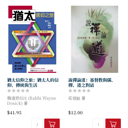
靈引導下，引...
猶太信仰之旅：猶太人的信
說禪論道：基督教與儒、
仰、傳統與生活
釋、道之對話
魏道思拉比 (Rabbi Wayne
莊祖鯤 著
Dosick) 著
當我們邁入二十一世紀，中國
$41.95
$12.00
魏道思拉比所著的《猶太信仰
正在崛起的時候，也是我們透
之旅》，針對猶太人的信仰、
過深刻反省，來更新中國文化
傳統與生活，提供了深入淺出
的時機。儒、釋、道三家的人