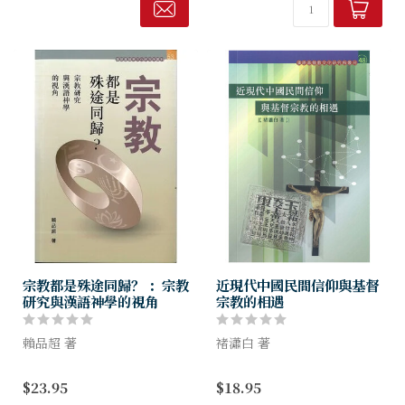
義與價值。真光未耀之前，爝
章更集中探討張純一、徐松
火的貢獻不可抹煞。但更須探
石、許地山三人對耶佛對話的
究其上的根源...
特殊貢獻。其中...
宗教都是殊途同歸？ ：宗教
近現代中國民間信仰與基督
研究與漢語神學的視角
宗教的相遇
賴品超 著
褚瀟白 著
全書分兩部分。第一部分主要
太平天國宗教與基督教及民間
$23.95
$18.95
介紹宗教多樣問題的多種研究
信仰之間是甚麼關係？義和團