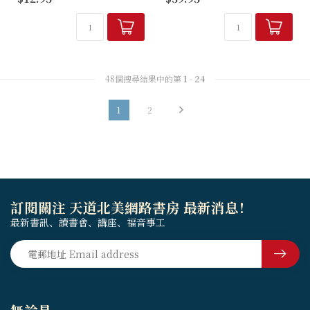
常為人所詬病，為什麼基督教
本書由八十位曾住在西非至東
不能與其他宗教相容？本書針
南亞的穆斯林世界之作者群寫
對此，祥析世界各大主要宗
成。這些閱歷豐富的宣教士、
教：佛...
伊斯蘭教學者、...
48個搜尋結果中的第
1
-
24
1
2
訂閱關注 天道北美網路書房 最新消息！
最新書訊、讀書會、講座、福音事工