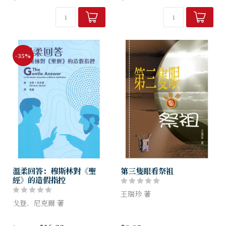
個宗教的起源和可蘭經及聖經
不解決，我們便很難奢望華人
各自的形成過程，提供豐富的
能大規模地信主：只因每到一
歷史資料。而關於聖戰和十字
些重大的節期，如端午、中
軍...
秋、重陽、過年...
-35%
溫柔回答：穆斯林對《聖
第三隻眼看祭祖
經》的造假指控
王瑞珍 著
戈登．尼克爾 著
一口氣讀完《第三隻眼看祭
《溫柔回答》以學術角度來回
祖》，直覺得暢快、清晰、扼