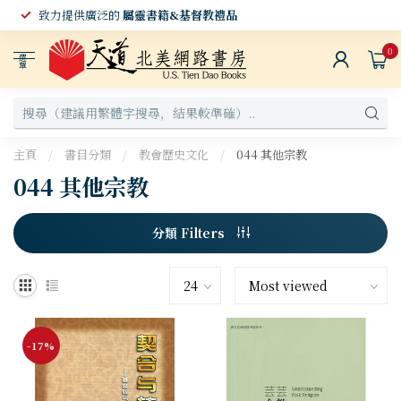
致力提供廣泛的
屬靈書籍&基督教禮品
0
選
單
主頁
/
書目分類
/
教會歷史文化
/
044 其他宗教
044 其他宗教
分類 Filters
-17%