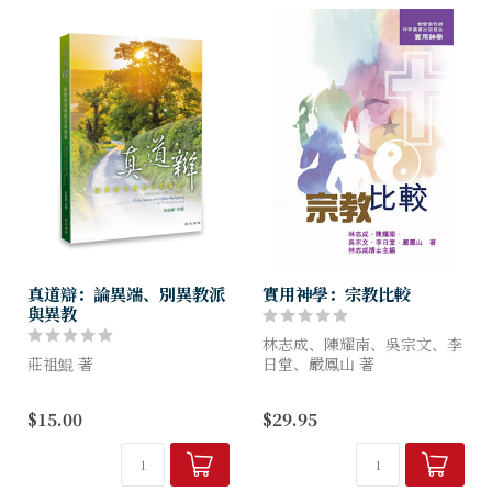
到危險時，...
真道辯：論異端、別異教派
實用神學：宗教比較
與異教
林志成、陳耀南、吳宗文、李
莊祖鯤 著
日堂、嚴鳳山 著
如何區分真道和異端？本書強
本書的目的是透過介紹其他宗
$15.00
$29.95
調從聖經中學習辨別和防範，
教，尤其是儒教、佛教、道
並以異端、別異教派與異教三
教、華人民間信仰、印度教和
種類別來闡述，並納入對新興
伊斯蘭教等，使讀者能掌握有
宗教及民間宗教的討論，在聖
關這些宗...