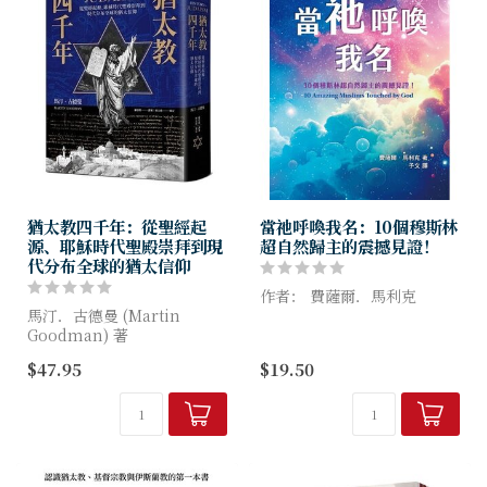
猶太教四千年：從聖經起
當祂呼喚我名：10個穆斯林
源、耶穌時代聖殿崇拜到現
超自然歸主的震撼見證！
代分布全球的猶太信仰
作者： 費薩爾．馬利克
馬汀．古德曼 (Martin
Goodman) 著
本書是十位來自不同國家、不
同背景穆斯林的真實故事。他
$47.95
$19.50
西元前2000年～迄今
們深信安拉與古蘭經，卻在生
第一本最完整全面的猶太教歷
命關鍵時刻因疑問與渴慕真
史，穿越四千年的漫長時空，
理，意外且超自然地與亞伯拉
史詩級的重量巨作！
罕...