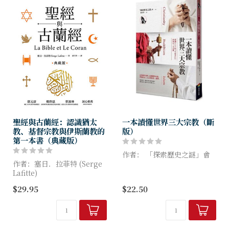
聖經與古蘭經：認識猶太
一本讀懂世界三大宗教（斷
教、基督宗教與伊斯蘭教的
版）
第一本書（典藏版）
作者： 「探索歷史之謎」會
作者：塞日．拉菲特 (Serge
Lafitte)
你知道嗎？
$29.95
$22.50
宗教帶給人類安慰與力量，也
《達文西密碼》中提到暗藏玄
能使人為信仰而犧牲。因宗教
機的名畫「最後的晚餐」在描
衝突而帶來的對立，在數千年
述什麼？
的人類歷史中也是最難消...
《西遊記》小說裡，唐三藏遇