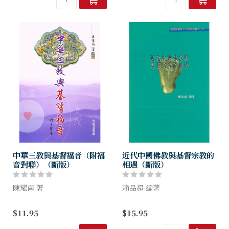
見證耶穌基督...
真實的...
中華三教與基督福音（附福
近代中國佛教與基督宗教的
音對聯）（斷版）
相遇（斷版）
陳耀南 著
賴品超 編著
信仰是一切文化體系的核心。
本書主要是以個案的形式，探
$11.95
$15.95
就傳統中國而言，就是儒道佛
討二十世紀上半葉兩教在華
三教。三教當然有它的歷史意
「相遇」的一些面貌，其中三