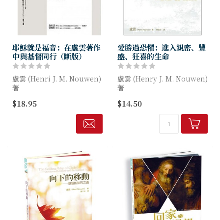
耶穌就是福音：在盧雲著作
愛勝過恐懼：進入親密、豐
中與基督同行（斷版）
盛、狂喜的生命
盧雲 (Henri J. M. Nouwen)
盧雲 (Henry J. M. Nouwen)
著
著
$18.95
$14.50
本書蒐集了盧雲四十幾本著作
揮別恐懼，找回愛的印記，
中關於耶穌生平的書寫，藉著
進行一趟住到愛裡的屬靈遷
特殊的圖文編排，向讀者發出
移。
一個邀請，與盧雲一起進入...
愛裡沒有懼怕，真的嗎？