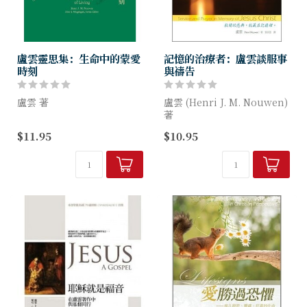
盧雲靈思集：生命中的蒙愛
記憶的治療者：盧雲談服事
時刻
與禱告
盧雲 著
盧雲 (Henri J. M. Nouwen)
著
本書井井有條、引人入勝。盧
$11.95
$10.95
雲在書中邀請我們以三個彼此
本書不只適合教牧輔導人士閱
相關的「時刻」思考我們的人
讀，更適合有意參與服事，或
生，那是三個以耶穌生平為典
正在服事的基督徒閱讀、思
範的「時刻」：獨處、羣居、
想。深願我們都能成為記憶
慈心服事他人。...
的...