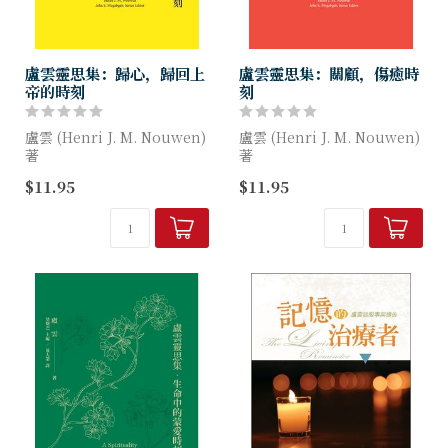
盧雲靈思集：歸心，歸回上
盧雲靈思集：關顧，傷癒時
帝的時刻
刻
盧雲 (Henri J. M. Nouwen)
盧雲 (Henri J. M. Nouwen)
著
著
$11.95
$11.95
耶穌說：「看啊，我時時刻刻
我們都有關顧他人或被關顧的
都與你們同在，直到這時代的
經驗。也許你是專業關顧者，
終結。」然而，在人生的旅途
或邊做邊學的業餘關顧者，自
中，我們真的時刻與上帝同...
顧或非自願地照料傷殘或年...