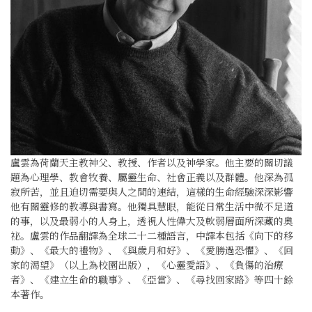
盧雲為荷蘭天主教神父、教授、作者以及神學家。他主要的關切議
題為心理學、教會牧養、屬靈生命、社會正義以及群體。他深為孤
寂所苦，並且迫切需要與人之間的連結，這樣的生命經驗深深影響
他有關靈修的教導與書寫。他獨具慧眼，能從日常生活中微不足道
的事，以及最弱小的人身上，透視人性偉大及軟弱層面所深藏的奧
祕。盧雲的作品翻譯為全球二十二種語言，中譯本包括《向下的移
動》、《最大的禮物》、《與歲月和好》、《愛勝過恐懼》、《回
家的渴望》（以上為校園出版），《心靈愛語》、《負傷的治療
者》、《建立生命的職事》、《亞當》、《尋找回家路》等四十餘
本著作。