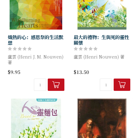
熾熱的心：感恩祭的生活默
最大的禮物：生與死的靈性
想
關懷
盧雲 (Henri J. M. Nouwen)
盧雲 (Henri Nouwen) 著
著
死亡，是生命中最大的禮物，
$9.95
$13.50
盧雲再度發揮其觀微知著的慧
那些離世的人雖然走了，卻成
眼靈心，特以聖經中厄瑪烏二
為我們未盡人生旅途上最溫柔
門徒的故事為經、感恩祭的五
的陪伴者，日常生活裡最忠誠
大幅度——失落、臨在、邀...
的指引者。...