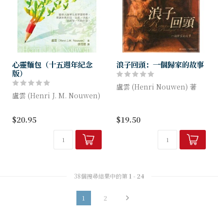
心靈麵包（十五週年紀念
浪子回頭：一個歸家的故事
版）
盧雲 (Henri Nouwen) 著
盧雲 (Henri J. M. Nouwen)
本書是一趟歸家之旅的邀請，
沒有華而不實的色素，不添加
二十多年來，已經成為眾多基
$20.95
$19.50
虛偽的防腐劑，更不追求速成
督徒心目中的靈性經典。如今
與時效，取而代之的是──六
重版出來，期待新一代的讀
十年歲月的積累，以上帝的慈
者，透過耶穌...
悲...
38個搜尋結果中的第
1
-
24
1
2