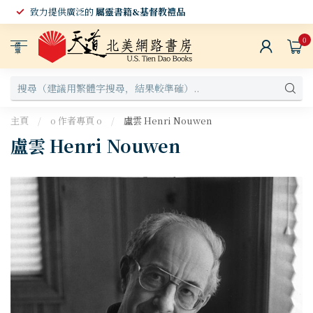
致力提供廣泛的
屬靈書籍&基督教禮品
0
選
單
主頁
/
o 作者專頁 o
/
盧雲 Henri Nouwen
盧雲 Henri Nouwen