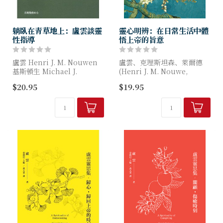
躺臥在青草地上：盧雲談靈
靈心明辨：在日常生活中體
性指導
悟上帝的旨意
盧雲 Henri J. M. Nouwen
盧雲、克理斯坦森、萊爾德
基斯頓生 Michael J.
(Henri J. M. Nouwe,
Christensen
Michael J. Christensen,
$20.95
$19.95
莉雅 Rebeca 著
Rebecca) 著
盧雲以他的睿智、輕鬆風格
在生命的不同景況，...
及...