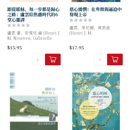
跟從耶穌，每一步都是歸心
慈心憐憫：在卑微與逼迫中
之路：盧雲給焦慮時代的6
發現上帝
堂心靈課
盧雲、麥尼爾、莫里遜
盧雲 著、安雪兒 編 (Henri J.
(Henri J. M.
M. Nouwen, Gabrielle
Nouwen,Donald
Earnshaw)
McNeill,Douglas
$15.95
$17.95
Morrison) 著
跟從耶穌，現在就要撇下所
有？
我們如何在生活中，在這...
我要撇下一切去宣教...