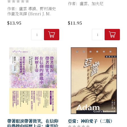
作者：盧雲、加夫尼
作者：盧雲 導讀、野村湯史
作畫及英譯 (Henri J. M.
這是一本關於你和我的書，因
Nouwen, Yushi Nomura)
為按照生命的定律，你和我也
$13.95
$11.95
會徐徐老去……
【榮獲2005年第二屆金書獎
「封面設計及裝幀...
帶著眼淚帶著微笑，在信仰
亞當：神的愛子（二版）
的愚拙中經歷上帝：盧雲給