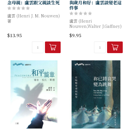
念母親：盧雲跟父親談生死
與歲月和好：盧雲談變老這
件事
盧雲 (Henri J. M. Nouwen)
著
盧雲 (Henri
Nouwen,Walter J.Gaffney)
生離死別若是人生所必經的，
著
$13.95
$9.95
到底我們在面對家人離世時，
我們所經歷的、所學習的是甚
對許多人來說，變老比死亡更
麼？
令人害怕。相較於離世的未
知，等待老化這已知的折磨，
更是...