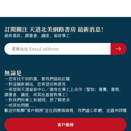
訂閱關注 天道北美網路書房 最新消息！
最新書訊、讀書會、講座、福音事工
無論是
－您有找不到的書，要我們協助訂購
－對這個新網站，您希望反映意見
－希望與天道福音中心／書房在事工上合作（譬如：書攤、書展、
讀書會、講座、或其他基督教事工）
－對我們的事工有疑問，想了解更多
－或其他問題......
歡迎你點擊"客戶服務"並在回應箱填寫，我們虛心聆聽，並盡快回覆
客戶服務