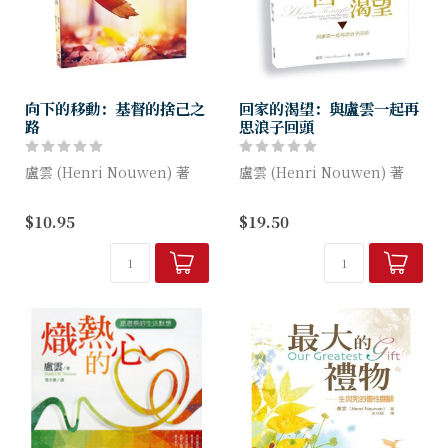
向下的移動：基督的捨己之
回家的渴望：與盧雲一起再
路
思浪子回頭
盧雲 (Henri Nouwen) 著
盧雲 (Henri Nouwen) 著
在這本短短的小書裡，盧雲在
聖經中著名的「浪子回頭」比
$10.95
$19.50
靈性生命這主題上，為我們提
喻，是對這個世代，每一位在
供了極具穿透力的反思，特別
「離家與歸家」間遊蕩之人的
是在效法基督「向下移動」的
承諾與呼喚。二十多年前，為
呼召上。這...
了回應呼喚...