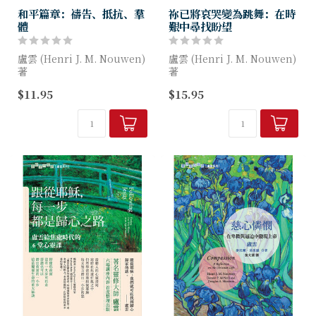
和平篇章：禱告、抵抗、羣
祢已將哀哭變為跳舞：在時
體
艱中尋找盼望
盧雲 (Henri J. M. Nouwen)
盧雲 (Henri J. M. Nouwen)
著
著
$11.95
$15.95
要在這個充滿了不安的世界裡
本書告訴你五個舞步，讓你的
成為一個和平使者，首先的任
生命植根於上帝。這些舞步不
務是禱告，藉禱告去放下自己
能消除你的苦痛，也不意味你
的眼光，安居主裡。然而，...
可以期望不再經歷死蔭幽谷...