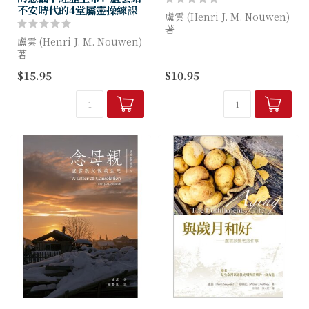
不安時代的4堂屬靈操練課
盧雲 (Henri J. M. Nouwen)
著
盧雲 (Henri J. M. Nouwen)
著
透過回想與智障的亞當之相
處，盧雲在這弟兄身上看到永
$15.95
$10.95
（本書中文版前版本名為《羅
活基督的形象，並更深感受上
馬城的小丑戲：對獨處、獨
帝的接納。書後加附牧者、
身、禱告及默觀之反省》）
智...