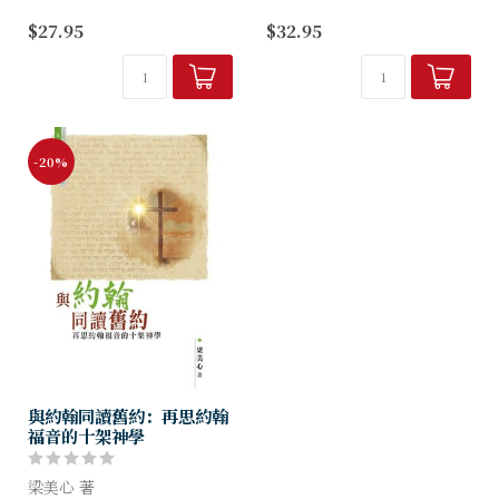
本書以歸納式的讀經方法寫
兩約之間）的猶太教，讓讀者
$27.95
$32.95
成，即先觀察經文，然後解釋
不但看見身處不同時代、受外
詞句、辨別意思，最後把信息
族統治的猶太人如何理解屬神
應用在生活中。以結構性呼應
子民的身份，亦看見他們以不
新舊約，以主題性貫串全本
同方式持守列...
書，以處境性點出...
-20%
與約翰同讀舊約：再思約翰
福音的十架神學
梁美心 著