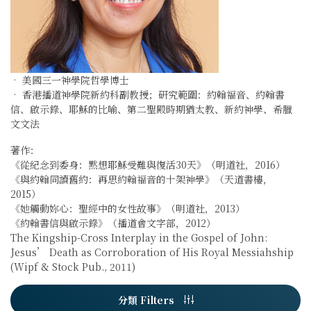
‧ 美國三一神學院哲學博士
‧ 香港播道神學院新約科副教授；研究範圍：約翰福音、約翰書
信、啟示錄、耶穌的比喻、第二聖殿時期猶太教、新約神學、希臘
文文法
著作：
《從紀念到委身：黙想耶穌受難與復活30天》（明道社，2016）
《與約翰同讀舊約：再思約翰福音的十架神學》（天道書樓，
2015）
《她觸動妳心：聖經中的女性故事》（明道社，2013）
《約翰書信與啟示錄》（播道會文字部，2012）
The Kingship-Cross Interplay in the Gospel of John:
Jesus’ Death as Corroboration of His Royal Messiahship
(Wipf & Stock Pub., 2011)
分類 Filters