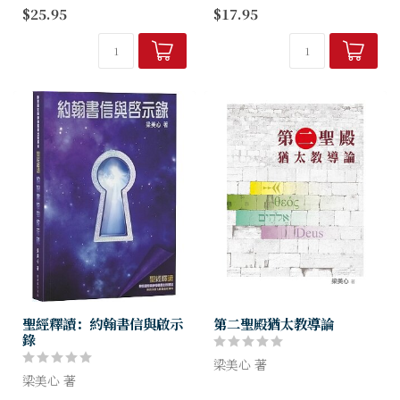
聖經中有不少女性人物，已婚
「梁美心博士選取福音書中耶
$25.95
$17.95
的，單身的；富裕的，貧窮
穌受難與復活的經文寫成這本
的；年老的，年輕的；健康
靈修書。筆者選了部分內容在
的，患病的；有家庭主婦，有
個人靈修時使用，非常有幫
職業女性；有猶太人，有外邦
助，對主耶穌最後一週為我們
人⋯⋯她們生活於...
所作的，感動之...
聖經釋讀：約翰書信與啟示
第二聖殿猶太教導論
錄
梁美心 著
梁美心 著
本書探討第二聖殿時期（或稱