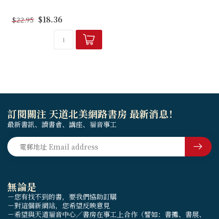
本書以「約翰引用舊約」和
$18.36
$22.95
「彌賽亞的受難」為主軸，致
力在約翰的神學框架中，把這
兩個課題整合成完整的圖畫。
首先綜覽約翰福音的舊約引
文、引喻和迴響，...
訂閱關注 天道北美網路書房 最新消息！
最新書訊、讀書會、講座、福音事工
無論是
－您有找不到的書，要我們協助訂購
－對這個新網站，您希望反映意見
－希望與天道福音中心／書房在事工上合作（譬如：書攤、書展、