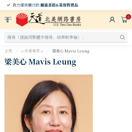
致力提供廣泛的
屬靈書籍&基督教禮品
0
選
單
主頁
/
o 作者專頁 o
/
梁美心 Mavis Leung
梁美心 Mavis Leung