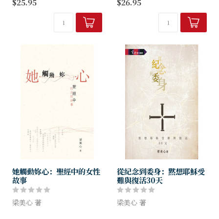
$25.95
$26.95
說出的文辭；換言之，所涉及
與難點，讓讀者對經文的詮釋
的範疇不包括沒有記載禱文的
不單知其然，也知其所以然，
聖經人物禱告。本書的書名
為有志深入研經的信徒提供了
「穿越聖經的...
扎實可循的釋經方法與楷模。
她觸動妳心：聖經中的女性
從紀念到委身：黙想耶穌受
故事
難與復活30天
梁美心 著
梁美心 著