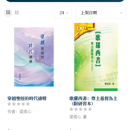
穿越聖經的時代禱聲
歌羅西書：尊主基督為主
（附研習本）
作者：梁美心
梁美心 著
本書以聖經人物的禱告為寫作
題材，尤其聚焦於他們祈禱時
本書仔細分析各種看法的優點