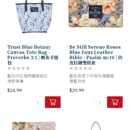
Trust Blue Botany
Be Still Serene Roses
Canvas Tote Bag -
Blue Faux Leather
Proverbs 3:5 | 帆布手提
Bible - Psalm 46:10 | 仿
包
皮拉鏈聖經套
藍色印花植物圖案設計
藍色背景下印有玫瑰圖案
燙銀飾邊
寶藍仿皮
皇家藍色貼花貼片
背面整篇經文
$24.99
$29.99
燙銀文字
仿皮手柄
厚棉帆布
金色金屬手柄扣
皇家藍色仿皮底
金色拉鏈
皇家藍色仿皮提手
雙筆圈
閃閃發亮的銀色金屬配件
黑色和紅色書簽絲帶
內袋
備有中號、大號及特大號
拉鍊開合...
請參聖...