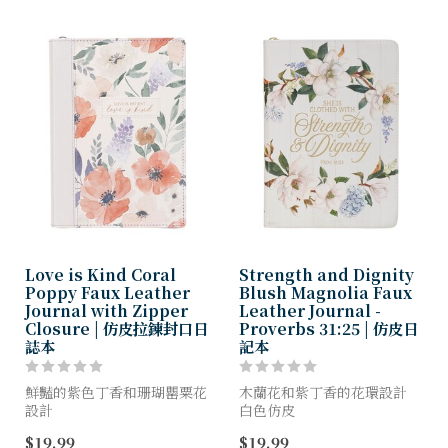
...
Love is Kind Coral
Strength and Dignity
Poppy Faux Leather
Blush Magnolia Faux
Journal with Zipper
Leather Journal -
Closure | 仿皮拉鍊封口日
Proverbs 31:25 | 仿皮日
誌本
記本
鮮豔的紫色丁香和珊瑚罌粟花
木蘭花和紫丁香的花環設計
設計
白色仿皮
珍珠白象牙白仿皮貼花
燙金文字
$19.99
$19.99
珍珠白象牙白仿皮貼片
拉鍊封口