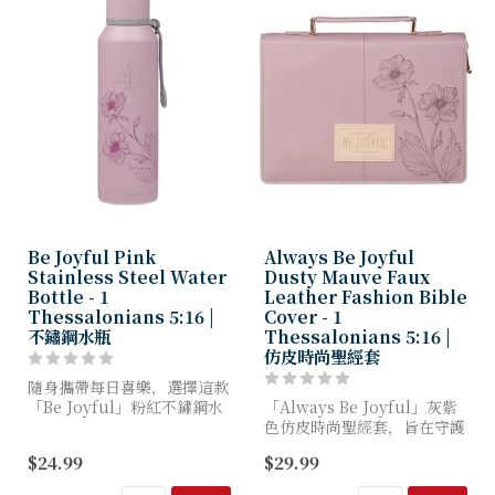
Be Joyful Pink
Always Be Joyful
Stainless Steel Water
Dusty Mauve Faux
Bottle - 1
Leather Fashion Bible
Thessalonians 5:16 |
Cover - 1
不鏽鋼水瓶
Thessalonians 5:16 |
仿皮時尚聖經套
隨身攜帶每日喜樂，選擇這款
「Be Joyful」粉紅不鏽鋼水
「Always Be Joyful」灰紫
瓶——您活力四射且經久耐用
色仿皮時尚聖經套，旨在守護
的補水夥伴。探索生命的根基
您的聖經，同時提醒您回應保
$24.99
$29.99
不在瞬息萬變的境遇，而在於
羅的呼召——在每個季節都活
基督：祂永不改變的品格...
出喜樂、禱告與感恩的生命。