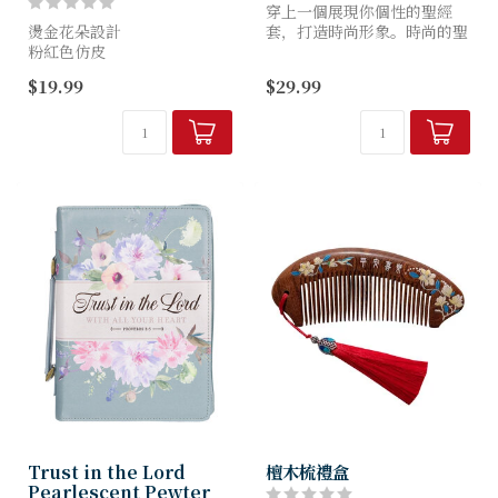
穿上一個展現你個性的聖經
燙金花朵設計
套，打造時尚形象。時尚的聖
粉紅色仿皮
經套採用各種時尚材料，如繡
燙金感言
花布料和奢華的仿皮革。這些
$19.99
$29.99
拉鍊封口
為女性設計的精緻實用套保護
金屬拉鍊拉頭
你的聖經，迎合你的時尚品
絲帶標記
味。它們...
336 頁內頁
每頁都有經文
尺寸：9" x 6.4" x...
Trust in the Lord
檀木梳禮盒
Pearlescent Pewter