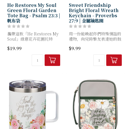
He Restores My Soul
Sweet Friendship
Green Floral Garden
Bright Floral Wreath
Tote Bag - Psalm 23:3 |
Keychain - Proverbs
帆布袋
27:9 | 金屬鑰匙圈
攜帶這款「He Restores My
用一份能喚起你們特殊情誼的
Soul」綠意花卉花園托特
禮物，向兒時摯友表達她的鼓
包，時刻銘記上帝溫柔的眷顧
勵對你有多重要。這款
$19.99
$9.99
——祂應許在您人生每一步都
「Sweet Friendship」繽紛
賜予復甦、引導與祝福。
花環鑰匙圈是充滿活力的謝
禮，無論她外出辦事、通勤...
這款鼠尾草綠...