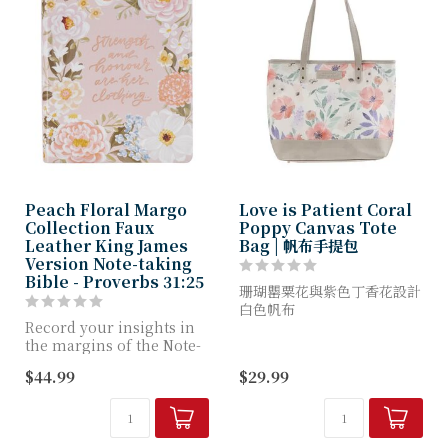
Peach Floral Margo
Love is Patient Coral
Collection Faux
Poppy Canvas Tote
Leather King James
Bag | 帆布手提包
Version Note-taking
Bible - Proverbs 31:25
珊瑚罌粟花與紫色丁香花設計
白色帆布
Record your insights in
褐灰色貼布貼片
the margins of the Note-
按扣開合
taking Bible. Use color,
褐灰色仿皮手柄，鑲有金色飾
$44.99
$29.99
text, o...
釘
按扣開合內袋
金屬腳墊
耐用布料