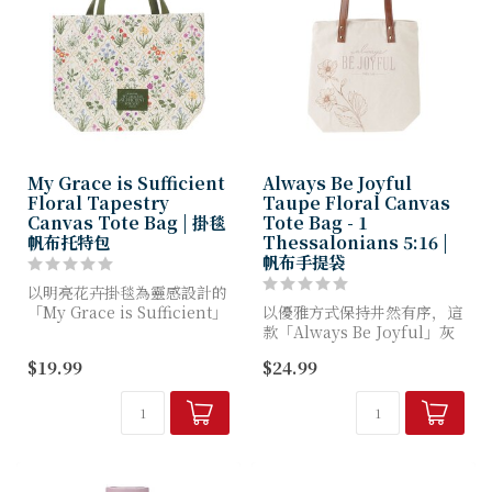
My Grace is Sufficient
Always Be Joyful
Floral Tapestry
Taupe Floral Canvas
Canvas Tote Bag | 掛毯
Tote Bag - 1
帆布托特包
Thessalonians 5:16 |
帆布手提袋
以明亮花卉掛毯為靈感設計的
「My Grace is Sufficient」
以優雅方式保持井然有序，這
花卉掛毯帆布托特包，是收納
款「Always Be Joyful」灰
日常必需品的完美隨身包款。
褐色花卉帆布托特包專為追求
$19.99
$24.99
這款堅固的包袋將伴您度過每
信仰與實用兼備的女性設計。
個季節，...
這款充滿啟發性的托特包採用
耐用天然帆布製成...