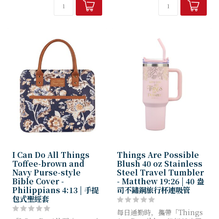
這款聖經...
I Can Do All Things
Things Are Possible
Toffee-brown and
Blush 40 oz Stainless
Navy Purse-style
Steel Travel Tumbler
Bible Cover -
- Matthew 19:26 | 40 盎
Philippians 4:13 | 手提
司不鏽鋼旅行杯連吸管
包式聖經套
每日通勤時，攜帶「Things