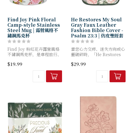
Find Joy Pink Floral
He Restores My Soul
Camp-style Stainless
Gray Faux Leather
Steel Mug | 露營風格不
Fashion Bible Cover -
鏽鋼馬克杯
Psalm 23:3 | 仿皮聖經套
Find Joy 粉紅花卉露營風格
當您心力交瘁、迷失方向或心
不鏽鋼馬克杯，是車程旅行、
靈破碎時，「He Restores
通勤上班或露營探險的完美伴
My Soul」灰色仿皮時尚聖經
$19.99
$29.99
侶。無論您偏好熱飲或冷飲，
套將為您帶來內心的平靜。它
都能保持飲品溫度，讓您在移
不僅能保護聖經在攜帶途中免
動中啜飲時，專注於生活...
受損壞，更能伴...