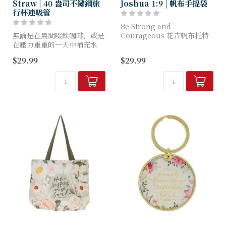
Straw | 40 盎司不鏽鋼旅
Joshua 1:9 | 帆布手提袋
行杯連吸管
Be Strong and
無論是在晨間啜飲咖啡，或是
Courageous 花卉帆布托特
在壓力重重的一天中補充水
包完美融合了靈性激勵與優雅
分，這款「God is With
風格。這款托特包專為尋求既
$29.99
$29.99
Her」粉紅花卉40盎司不鏽鋼
具深意又時尚的鼓舞方式的基
吸管杯，都將提醒您：力量遠
督徒女性而設計。
比環境更為深遠。這款...
...