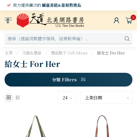
致力提供廣泛的
屬靈書籍&基督教禮品
0
選
單
主頁
/
文創&禮品
/
禮品點子 Gift Ideas
/
給女士 For Her
給女士 For Her
分類 Filters