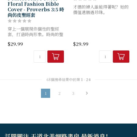
Floral Fashion Bible
才德的婦人誰能得著呢？她的
Cover - Proverbs 3:5 時
價值遠勝過珍珠。
尚仿皮聖經套
-箴言31:10
穿上一個展現你個性的聖經
套，打造時尚形象。時尚的聖
經套採用各種時尚材料，如繡
$29.99
$29.99
花布料和奢華的仿皮革。這些
為女性設計的精緻實用套保護
你的聖經，迎合你的時尚品
味。它們...
68個搜尋結果中的第
1
-
24
1
2
3
訂閱關注 天道北美網路書房 最新消息！