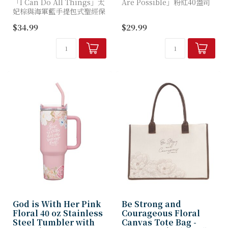
「I Can Do All Things」太
Are Possible」粉紅40盎司
妃棕與海軍藍手提包式聖經保
不鏽鋼隨行杯補充水分，讓信
護套，外觀宛如設計師手提
仰與靈感伴您同行。杯身優雅
$34.99
$29.99
包，實則專為保護您的聖經免
的花卉設計與永恆的鼓勵箴
受日常使用磨損而設計。
言，將激勵您達...
手提包式聖...
God is With Her Pink
Be Strong and
Floral 40 oz Stainless
Courageous Floral
Steel Tumbler with
Canvas Tote Bag -