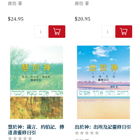
謝挺 著
謝挺 著
上冊從神的創造開始，以神的
《創世記（上）──從創造到
$24.95
$20.95
揀選結束，中間包括人的墮落
揀選》的特色是集各家所長。
與分散。下冊接續從神的揀選
作者結合創世記的文學、古近
開始，以神的保守結束，中間
東文化，以及創世記對我們現
包括人面對的試驗、超越與掙
今的應用，幫助讀者對創世
扎。綜觀近代研...
記，特別是創世記...
慧於神：箴言．約伯記．傳
出於神：出埃及記靈修日引
道書靈修日引