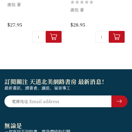
謝挺 著
謝挺 著
本書引領讀者思想創世記的經
文，供一年靈修之用，目的是
字義和寓意解經多年來如同楚
$27.95
$28.95
藉著經文中出現的希伯來文字
河漢界，互不相容，兩者之間
詞，帶出思考和反省，從而與
的張力在解釋雅歌時尤顯突
神有更親密的相交。作者不是
出。謝挺博士透過文本互涉把
單單為懂得原文...
雅歌與其他舊約正典聯繫起
來，又糅合字義與...
訂閱關注 天道北美網路書房 最新消息！
最新書訊、讀書會、講座、福音事工
無論是
－您有找不到的書，要我們協助訂購