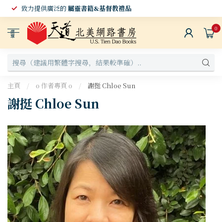
致力提供廣泛的
屬靈書籍&基督教禮品
0
選
單
主頁
/
o 作者專頁 o
/
謝挺 Chloe Sun
謝挺 Chloe Sun