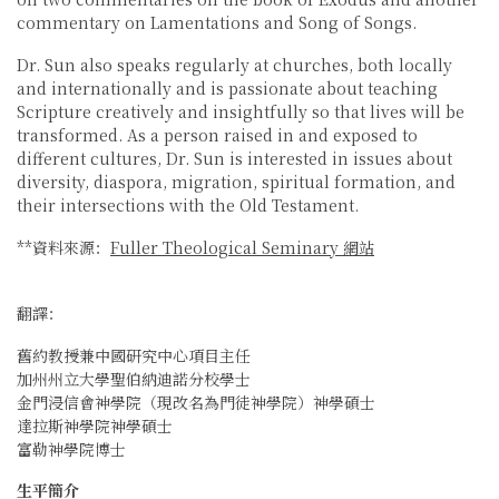
commentary on Lamentations and Song of Songs.
Dr. Sun also speaks regularly at churches, both locally
and internationally and is passionate about teaching
Scripture creatively and insightfully so that lives will be
transformed. As a person raised in and exposed to
different cultures, Dr. Sun is interested in issues about
diversity, diaspora, migration, spiritual formation, and
their intersections with the Old Testament.
**資料來源：
Fuller Theological Seminary 網站
翻譯：
舊約教授兼中國研究中心項目主任
加州州立大學聖伯納迪諾分校學士
金門浸信會神學院（現改名為門徒神學院）神學碩士
達拉斯神學院神學碩士
富勒神學院博士
生平簡介