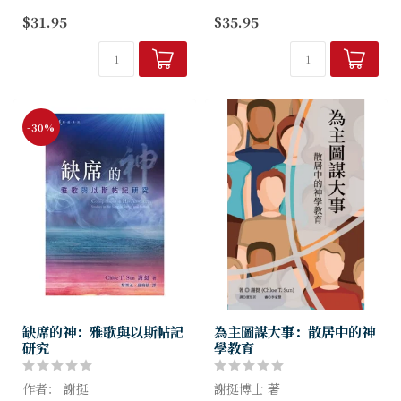
本書供讀者一年默想詩篇，以
不二之選。作者謝挺博士以學
$31.95
$35.95
詩篇禱告之用。作者從「詩篇
者的嚴謹治學態度、女性的獨
卷三」選取11篇詩篇、「詩篇
特細膩觸覺，把十多年的研究
卷四」選取12篇詩篇、「詩篇
和教學成果，凝練成這本四百
卷五」選取28篇詩篇，原則上
多頁的書，從...
每週...
-30%
缺席的神：雅歌與以斯帖記
為主圖謀大事：散居中的神
研究
學教育
作者： 謝挺
謝挺博士 著