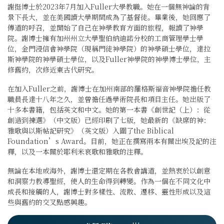
謝挺博士於2023年7月加入Fuller大學教職。她在一個無神論的背
景下長大，並在美國讀大學期間成為了基督徒。畢業後，她回應了
傳道的呼召，並開始了自己在神學教育方面的旅程，報讀了神學
院。謝博士擁有加州州立大學聖伯納迪諾分校的工商管理學士學
位，金門浸信會神學院（現稱門徒神學院）的神學碩士學位，達拉
斯神學院的神學碩士學位，以及Fuller神學院的神學博士學位，主
修舊約，次修近東古代研究。
在加入Fuller之前，謝博士在加州南部的羅格斯福音神學院擔任教
職員長達十八年之久，並曾擔任過學術院長和項目主任。她出版了
十多本書籍，包括英文和中文。她的第一本書《創世記（上）：從
創造到揀選》（中文版）已經印刷了七版，她最新的《缺席的神：
雅歌與以斯帖記研究》（英文版）入圍了the Biblical
Foundation’s Award。目前，她正在撰寫兩本有關出埃及記的注
釋，以及一本關於耶利米哀歌和雅歌的注釋。
無論在本地或海外，謝博士還定期在各教會講道，並熱衷於以創意
和洞察力教導聖經，使人的生命得到轉變。作為一個在不同文化中
成長和接觸的人，謝博士對多樣性、流散、遷移、靈性形成以及這
些與舊約的交叉點感興趣。