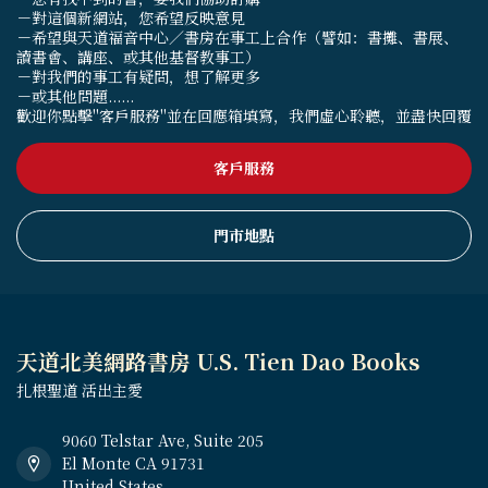
－對這個新網站，您希望反映意見
－希望與天道福音中心／書房在事工上合作（譬如：書攤、書展、
讀書會、講座、或其他基督教事工）
－對我們的事工有疑問，想了解更多
－或其他問題......
歡迎你點擊"客戶服務"並在回應箱填寫，我們虛心聆聽，並盡快回覆
客戶服務
門市地點
天道北美網路書房 U.S. Tien Dao Books
扎根聖道 活出主愛
9060 Telstar Ave, Suite 205
El Monte CA 91731
United States