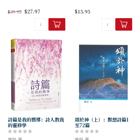
在聖經中，有兩卷書沒有明確
本書以美國正道福音神學院為
$27.97
$15.95
$39.95
提及神的名字──雅歌、以斯
案例，見證神在普世華人神學
帖記。無論是從神學論述，或
教育中的工作。故事從一個神
是從聖經應用的角度來看，神
的僕人劉富理牧師開始，延伸
顯眼的缺席都是令人不安，且
到普世華人的神學教育。
引發思考的...
詩篇是我的嚮導：詩人教我
頌於神（上）：默想詩篇1
的靈修學
至72篇
謝挺 著
謝挺 著