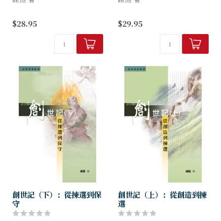
猶如一本沉浸於詩篇字裡行間
「詩篇」希伯來文的意思是
$28.95
$29.95
的旅遊札記，
「讚美」，所以這是一卷讚美
札記雖記載不好走的原文仄
的書卷。詩篇本來是歌曲，而
徑，卻要引導我們踏上詩篇默
詩篇的經文就是歌詞。詩篇既
想的靈性之旅。
是讚美神的詩集，也是讚美神
的詩歌，並且大多...
創世記（下）：從揀選到保
創世記（上）：從創造到揀
守
選