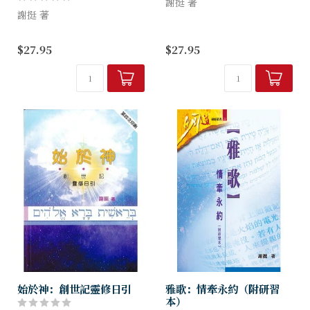
謝挺 著
謝挺 著
本書是謝挺博士繼《始於
謝挺博士撰寫的《始於神》，
神》、《慧於神》後，第三本
$27.95
$27.95
深受信徒愛戴；本書是她這系
原文靈修著作。它沿用上兩本
列著作的第二部，結合箴言、
書的格式，以解釋聖經原文字
約伯記和傳道書的信息，揭示
詞為起始，挑選現有聖經中文
人生所需的三種智慧：風平浪
譯本中，未能完全翻...
靜的智慧（箴言...
始於神：創世記靈修日引
雅歌：情牽永約（附研習
本）