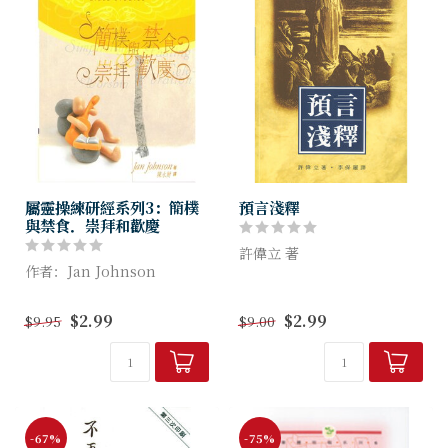
屬靈操練研經系列3：簡樸
預言淺釋
與禁食．崇拜和歡慶
許偉立 著
作者：Jan Johnson
作者從聖經最早的應許開始，
有人說：Less is more。我
貫穿了神與亞伯拉罕、摩西及
$2.99
$2.99
$9.95
$9.00
們能夠少花一點錢、少吃一點
大所立的約，一直論到啟示
食物嗎？簡樸生活可以幫助我
錄。他扼要地解述了無千禧年
們聚焦在真正重要的事情上，
派的立場，是有心研究末世論
而禁食則可...
的讀者值得一...
-67%
-75%