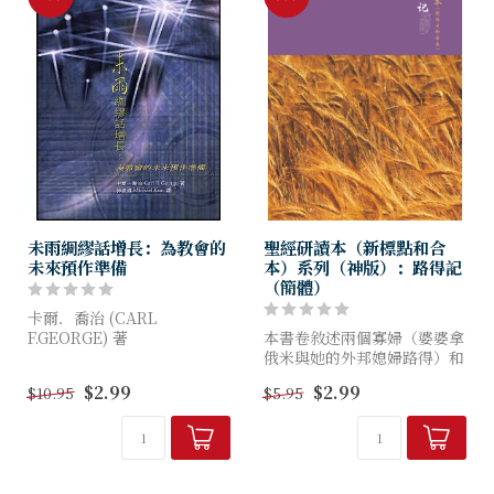
未雨綢繆話增長：為教會的
聖經研讀本（新標點和合
未來預作準備
本）系列（神版）：路得記
（簡體）
卡爾．喬治 (CARL
F.GEORGE) 著
本書卷敘述兩個寡婦（婆婆拿
俄米與她的外邦媳婦路得）和
1.強調小組事工是教會增長的
他們一位至近親屬波阿斯的敘
$2.99
$2.99
$10.95
$5.95
關鍵。
事；這三位主角因著個人的堅
2.指出目前教會所面臨的問
持與仁慈以及彼此之間的忠誠
題，提供實際解決之道。
的關係，克服困境，體驗到上
3.作者經研究全...
帝默...