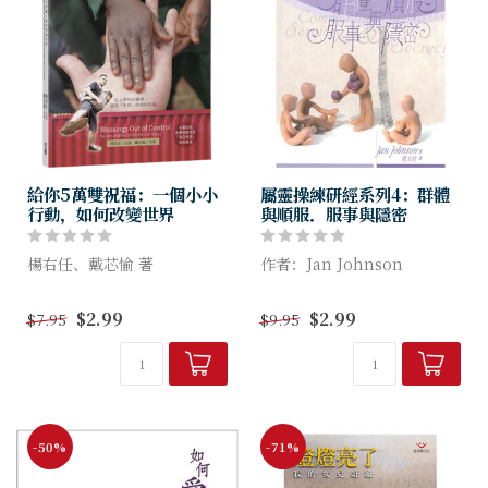
給你5萬雙祝福：一個小小
屬靈操練研經系列4：群體
行動，如何改變世界
與順服．服事與隱密
楊右任、戴芯愉 著
作者：Jan Johnson
究竟這一切是怎麼開始的？為
無論在家庭、教會或是工作場
$2.99
$2.99
$7.95
$9.95
什麼這個基督徒，竟在一般主
所，每個人都是群體的一分
流媒體引起軒然大波？一張簡
子。然而，不少群體卻無法回
單的文宣，居然一次募集超過
應神對他們的呼召。神希望我
3千個包裹=1個貨櫃=5萬雙
們跟別人建立怎樣的關係...
鞋...
-50%
-71%