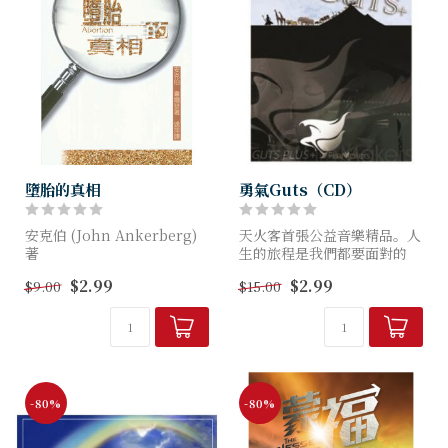
墮胎的真相
勇氣Guts（CD）
安克伯 (John Ankerberg)
天火客首張公益音樂精品。人
著
生的旅程是我們都要面對的
或許單純的勇氣才是我們最需
$2.99
$2.99
$9.00
$15.00
據估計，在公元2000年，單
要的。
是在美國就會有五千萬宗墮胎
個案，全世界的墮胎總數則可
能接近十億。 然而，真的是
這...
-80%
-80%