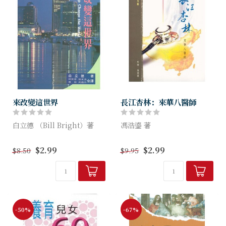
來改變這世界
長江杏林：來華八醫師
白立德 （Bill Bright）著
馮浩鎏 著
這是一本有關國際學園傳道會
馮浩鎏醫生熟悉醫療宣教事
$2.99
$2.99
$8.50
$9.95
的異象，緣起，事工的報導。
奉，他和妻子鄭珍妮醫生先後
一項人類前所未聞的大呼召。
在南亞和東亞事奉近二十年。
我們的世界可以改變，而你就
在「長江杏林」裏，馮醫生與
是這改變過程...
我們分享七男一女醫療宣教士
的感人故事。
-50%
-67%