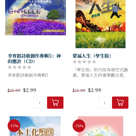
李育群詩歌創作專輯5：神
蒙福人生（學生版）
的應許（CD）
「學生版」的內容為填空式講
李育群詩歌創作專輯5
義。蒙福人生的重要觀念是，
當我們在世上看到任何問題
時，要知道耶穌的寶血帶著救
$2.99
$2.99
$15.00
$15.00
贖的大能，透過我們的僕人服
事帶來拯救、醫治和和好，並
且恢復...
-77%
-75%