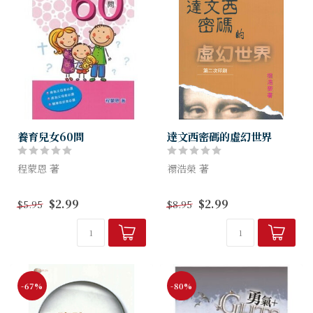
養育兒女60問
達文西密碼的虛幻世界
程蒙恩 著
禤浩榮 著
怎樣幫助兒女從小建立正確的
《達文西密碼》旨在重新勾畫
$2.99
$2.99
$5.95
$8.95
價值觀？單親家庭如何養育兒
出基督形象，重構教會歷史，
女？兒女終日沈迷打機、上
推翻基督教聖經正典的可靠
網，不喜歡讀書，怎麼辦？進
性。然而小說大部分資料其實
入 i 世代，兒童、青少年正面
都沒有事實根據，所以實在需
對從潮流而...
要一點澄清。
-67%
-80%