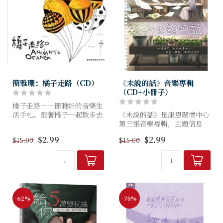
簡雅珊：橘子走路（CD）
《未說的話》音樂專輯
（CD+小冊子）
橘子走路－－簡雅姍的音樂生
活手札。跟著橘子一起散步去
《未説的話》是康恩關懷中心
吧，轉換個心情，你會找到全
第三張音樂專輯，主題信息
新的自己！
是：珍惜眼前人，把握每個機
$2.99
$2.99
$15.00
$15.00
會讓關係復和。專輯內八首詩
歌的信息互相關連，隨光碟附
送的小冊子，記錄了每首歌曲
創作背...
-62%
-70%