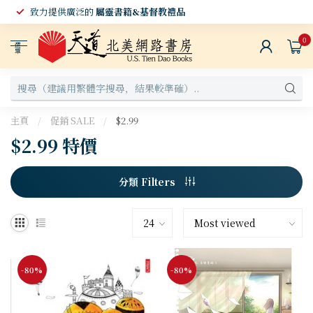
致力提供廣泛的
屬靈書籍&基督教禮品
0
選
單
主頁
/
促銷 SALE
/
$2.99
$2.99 特價
分類 Filters
-80%
-80%