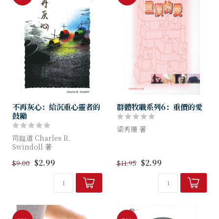
不再灰心：給沉重心靈者的
群體牧職系列6：重價的愛
鼓勵
梁秀珊 著
司韞道 Charles R.
Swindoll 著
$2.99
$2.99
$9.00
$11.95
作者在書中以親切細膩的筆
觸，透過十多篇生活寫照，向
我們發出兩大挑戰：(1)要尋求
神的安慰；(2)要作別...