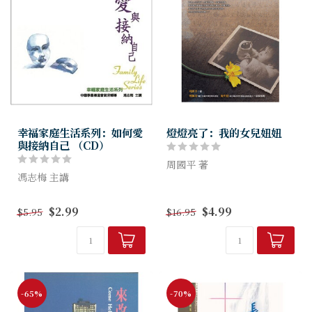
幸福家庭生活系列：如何愛
燈燈亮了：我的女兒妞妞
與接納自己 （CD）
周國平 著
馮志梅 主講
一個哲學家父親寫盡上帝哀憐
透過幾個簡單的問題先檢視自
的女兒，她的美麗與哀愁、燦
$2.99
$4.99
$5.95
$16.95
己的自我形象，講員說明自我
爛與凋零。 一位父親懷抱著
形象是如何造成的，並解釋自
他失明才一歲大的女兒，牽引
我形象的錯誤依據及提供正確
著她的小手，快樂的觸摸光
的觀點。內容包含了許多講員
亮、觸摸美麗...
的親身經歷...
-65%
-70%