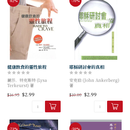
-82%
-70%
健康飲食的靈性旅程
耶穌研討會的真相
麗莎．特克斯特 (Lysa
安克伯 (John Ankerberg)
Terkeurst) 著
著
$2.99
$2.99
$16.95
$10.00
麗莎寫這本書不是要把讀者的
耶穌研討會對耶穌的教導有甚
味蕾痛打到屈服的地步，也不
麼結論？ 高等批判是甚麼？
是發現了一種神奇的減肥方
法，可以在一夕之間就變得...
-73%
-50%