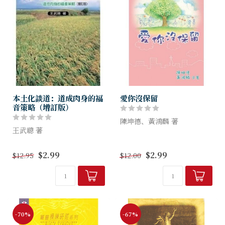
本土化談道：道成肉身的福
愛你沒保留
音策略（增訂版）
陳坤德、黃鴻麟 著
王武聰 著
這是叛逆的年代！這是欺凌的
以「神學基礎」、「福音內
年代！這是講求公民抗命的年
$2.99
$2.99
$12.95
$12.00
容」、「屬靈爭戰」為大綱，
代！這是胡說自由的年代！但
有系統地伸延成立論精闢的個
我們想與大家分享和提倡的，
人談道方法，並針對台灣文化
是從愛而來的溫馨！
背景的華人，切合其心理的需
要與觀念的導正...
-70%
-67%