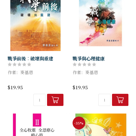
戰爭前後︰破壞與重建
戰爭與心理健康
作者：麥基恩
作者：麥基恩
《戰爭前後：破壞與重建》分
戰爭爆發之時，受影響的人不
$19.95
$19.95
為四大部分，包括「戰爭的源
止在戰場上的士兵將領，兩國
起及破壞」、「戰爭的創傷及
（甚至多國）的社會及人民都
病症」、「戰爭的罪行及審
會受到不同程度的重大影響。
判」及「戰後的重建及實
除了造成人命傷亡、財物經濟
例」，共51篇文...
損失之外，...
-35%