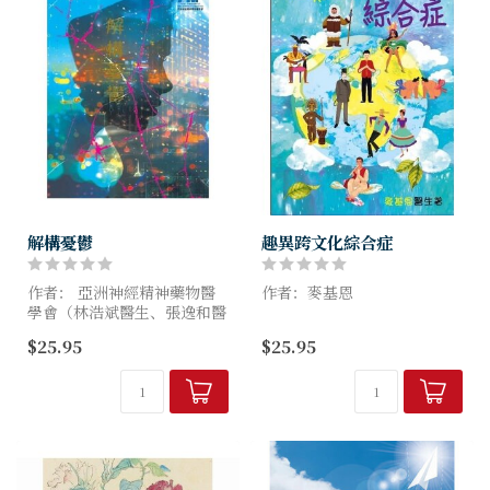
解構憂鬱
趣異跨文化綜合症
作者： 亞洲神經精神藥物醫
作者：麥基恩
學會（林浩斌醫生、張逸和醫
生、歐陽國樑醫生、麥基恩醫
隨著時代發展，各地城市化及
$25.95
$25.95
生、 謝雪兒醫生、汪嘉佑醫
全球交通往來頻繁，有些「文
生、錢佩雯醫生、鄺碧綠醫
化結合綜合症」會隨著人口遷
生、麥棨諾醫生、潘曉樺醫
移（例如海外工作讀書、移民
生、傅子...
及難民）被帶到其他地域甚至
其他種族之...