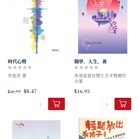
時代心聲
醫學．人生．善
麥基恩 著
香港基督徒醫生及牙醫團契
合著
作者麥基恩醫生是非常資深的
$8.47
$16.95
$16.95
精神科醫生，也是教會的長
這是「醫學人生」系列的第五
老，長年熱心參與事奉。眼見
冊。最初出版原意是把每日病
時下社會瞬息萬變，社會發生
人問醫生的實際問題及簡單答
的事情與人性的反應及表現，
錄，作為醫學常識分享。慢慢
往往看到理性與...
地，發覺原來對醫學...