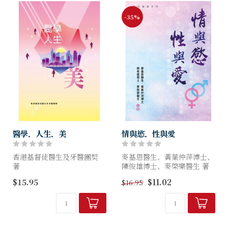
-35%
醫學．人生．美
情與慾．性與愛
香港基督徒醫生及牙醫團契
麥基恩醫生、黃葉仲萍博士、
著
陳俊雄博士、麥棨樂醫生 著
$15.95
$11.02
$16.95
香港基督徒醫生及牙醫團契
「情」是一個深受歡迎的字，
(CMDF)與環球天道傳基協會
但「性」是相當敏感，甚或避
合作出版的「醫學人生」叢書
而不談，尤其是在亞洲人世
七冊之中，至《美》已是第六
界，而在基督教界更甚！不...
冊。書中以實戰的問...