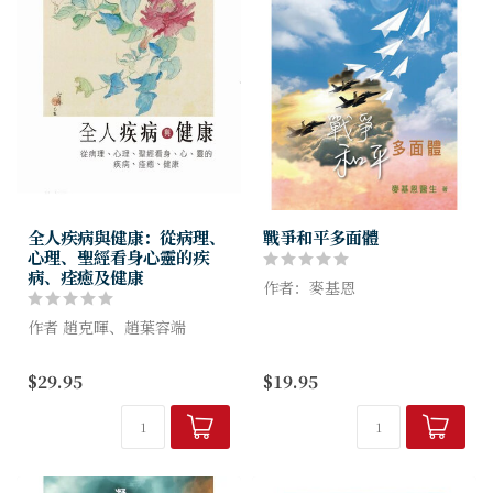
全人疾病與健康：從病理、
戰爭和平多面體
心理、聖經看身心靈的疾
病、痊癒及健康
作者：麥基恩
作者 趙克暉、趙葉容端
本書的內容分成「戰爭篇」、
「和平篇」兩部分，共有50篇
這是資深病理學家和心理治療
文章。書名定為《戰爭和平多
$29.95
$19.95
師夫婦，以豐富的醫學知識與
面體》，顧名思義，應從多方
智慧， 結合多年來對聖經真
面、多角度了解戰爭；一旦開
道的領悟和歷練所寫成的書
戰，各方...
籍。内文共有十一章，每章...