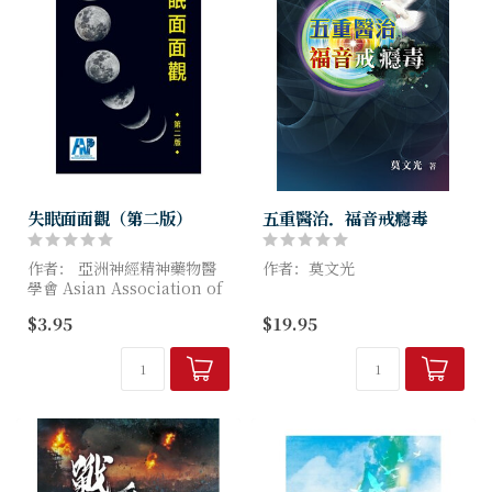
失眠面面觀（第二版）
五重醫治．福音戒癮毒
作者： 亞洲神經精神藥物醫
作者：莫文光
學會 Asian Association of
Neuropsychopharmacology
癮毒對人造成「五重傷害」，
$3.95
$19.95
基督耶穌針對地施行「五重醫
「失眠」和各種治療失眠的藥
治」的拯救。
物在亞...
...18篇真人真事具體見證了
「五重醫治」是福音的大能，
是神親自由...