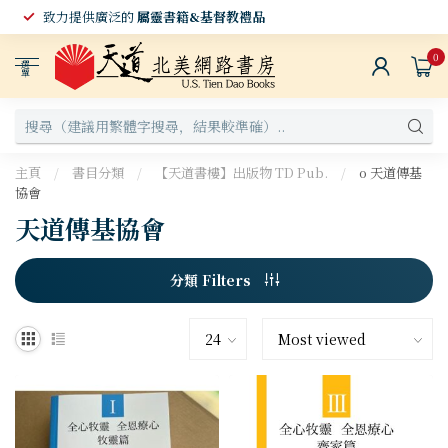
致力提供廣泛的
屬靈書籍&基督教禮品
0
選
單
主頁
/
書目分類
/
【天道書樓】出版物 TD Pub.
/
o 天道傳基
協會
天道傳基協會
分類 Filters