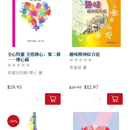
全心牧靈 全恩療心：第二冊
趣味精神綜合症
－－療心篇
麥基恩 著
李耀全牧師/博士 著
由於作者是醫生，他深信「全
第二册「療心」篇，是綜合了
人健康」這概念，又認同
$29.95
$12.97
$19.95
從精神醫學的角度處理林林總
「身、心、靈」是互為影響
總的心理病態與精神疾病，包
的。故此，他引用了與心靈有
括人人必經「生、老、病、
關的聖經經文，盼望給讀者一
死」之苦，以及各樣的特殊的
些提醒和鼓勵；他也...
「古...
-50%