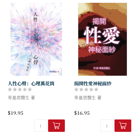
人性心聲：心理萬花筒
揭開性愛神秘面紗
麥基恩醫生 著
麥基恩醫生 著
這本書的主題是「人的心
「性與愛分得開嗎？」這是作
$19.95
$16.95
理」，看目錄就知道涉獵的範
者麥基恩醫生在書中首篇「性
圍廣泛，於世界、社會及日常
與愛」中的主題。
生活，以至個人身上都容易發
現這些心理形態及行為，例如
投訴文化、...