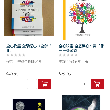
全心牧靈 全恩療心（全套三
全心牧靈 全恩療心：第三冊
冊）
－－齊家篇
作者： 李耀全牧師／博士
李耀全牧師/博士 著
本書不是甚麼輔導的百科全
第三册「齊家」篇，是綜合了
$49.95
$29.95
書，只不過是一些常見的實
在家庭生活中常見的挑戰與困
例，為更具體應用筆者輔導、
惑，包括從靈性的角度處理一
治療、牧靈的理念。讀者可從
些基督徒婚姻磨合中之矛盾和
15個分類中尋找和閱讀有興
青少年成長之掙扎。當然「案
趣...
例...