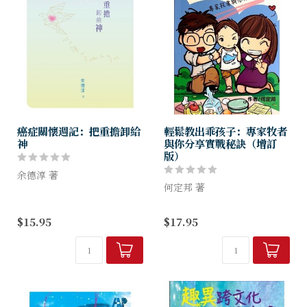
癌症關懷週記：把重擔卸給
輕鬆教出乖孩子：專家牧者
神
與你分享實戰秘訣（增訂
版）
余德淳 著
何定邦 著
記載作者余德淳博士及其成立
的「護心行動」癌關小組探訪
專家牧者與你分享實戰秘訣。
$15.95
$17.95
隊義工的探訪經歷、與癌友溝
通的心得和個人分享。有些義
本書作者就其多年訓練兒童的
工是患癌多年的癌症病友，他
經驗，為父母們提供簡單實用
們以自身經歷...
的育兒心得，希望父母們看後
能還孩子一個快樂的童年。