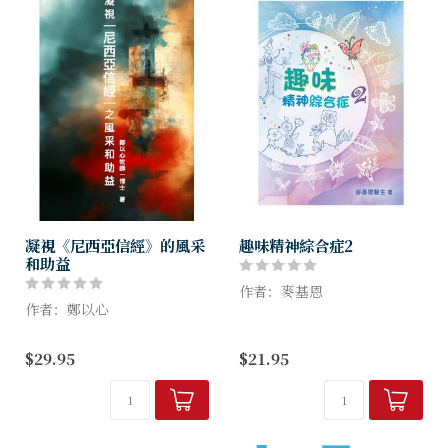
凝視《尼西亞信經》的風采
趣味精神綜合症2
和助益
作者：麥基恩
作者：鄭以心
執業精神科專科醫生，多年來
《尼西亞信經》的完整名稱為
投入教會事奉，又致力推廣精
$29.95
$21.95
《尼西亞─君士坦丁堡信
神健康、健康婚姻關係。關注
經》，得名於公元325年的第
大眾的情緒問題，過去十多年
一次尼西亞大公會議和公元
主理環球天道傳基協會「與情
381年的第一次君士坦丁堡大
緒共舞」講...
公會議。《尼...