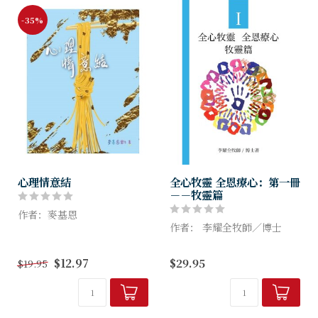
-35%
心理情意結
全心牧靈 全恩療心：第一冊
－－牧靈篇
作者：麥基恩
作者： 李耀全牧師／博士
了解「情意結」的來龍去脈，
就能夠更深認識自己的心理；
第一册「牧靈」篇，綜合在牧
$12.97
$29.95
$19.95
有需要的話，更可以幫助自己
場上群羊的處境與困惑，包括
修正思維，從而改善行為表
肢體在過去三年面對Covid-
現，連帶人際關係也可能修
19疫情大流行影響深遠的心靈
補。這是一本解...
困惑。