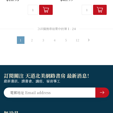
的教導時，你的內心會浮現出
及如何在生活各範疇中實踐。
哪位牧者的形像嗎？有沒有哪
附52周讀經計畫，幫助讀者瞭
位牧者會在我們歡呼雀躍的時
解聖經的領導與事奉原則，以
候，或對生活備感艱辛的時
及...
候，過來擁抱...
268個搜尋結果中的第
1
-
24
1
2
3
4
5
12
訂閱關注 天道北美網路書房 最新消息！
最新書訊、讀書會、講座、福音事工