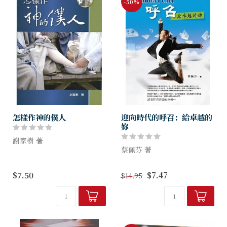
-50%
怎樣作神的僕人
迎向時代的呼召：給卓越的
妳
謝家樹 著
蔡佩芬 著
《怎樣作神的僕人》這類書籍
非常之多，但完全將《聖經》
姐妹究竟要如何預備自己、回
$7.50
$7.47
$14.95
中有關「奴僕」的經節，蒐集
應神的呼召？ 本書有最佳的
齊全，把它分類分題，有秩序
解答。姐妹如何裝備自己成為
地介紹給讀者，無疑本書最能
合用的器皿。
有所幫助