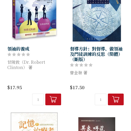
領袖的養成
督導方針：對督導、做領袖
及門徒訓練的反思（簡體）
（斷版）
甘陵敦（Dr. Robert
Clinton） 著
曾金發 著
如果你知道神會用你一生的時
間來栽培你，那麼，你應該不
《督导方针》是一本为督导、
$17.95
$17.50
會半途而廢；如果你具有領導
做领袖及门徒训练者的书，於
潛力、或正在發揮領導力，...
大家一同反思以生命影响生命
的原则和实践，使信徒生命发
生转变，主动为著从神而来的
使命跑当跑的...