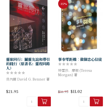
-35%
靈旅同行：屬靈友誼和導引
事奉零距離︰做個忠心信徒
的踐行（原書名：靈程同路
人）
特雷莎．摩根 (Teresa
Morgan) 著
貝內爾 David G. Benner 著
《事奉零距離》靈感源於我們
在這沮喪的世界，我們需要同
確信所有基督徒的共同召命：
$21.95
$11.02
$16.95
伴，才能在靈命成長的道路上
成為聖靈流通的管子，讓上帝
走得更遠。這些同伴讓我們可
在基督裏與世人復和的愛得
以敞開自己，得著聆聽，推動
以...
與神更...