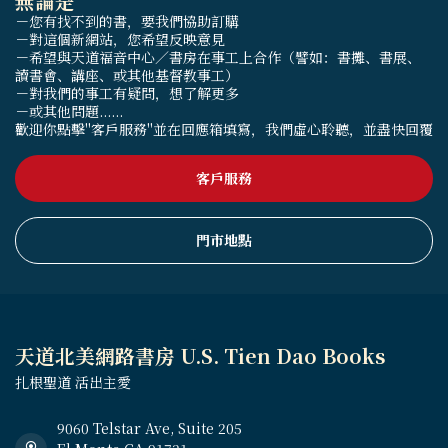
無論是
－您有找不到的書，要我們協助訂購
－對這個新網站，您希望反映意見
－希望與天道福音中心／書房在事工上合作（譬如：書攤、書展、
讀書會、講座、或其他基督教事工）
－對我們的事工有疑問，想了解更多
－或其他問題......
歡迎你點擊"客戶服務"並在回應箱填寫，我們虛心聆聽，並盡快回覆
客戶服務
門市地點
天道北美網路書房 U.S. Tien Dao Books
扎根聖道 活出主愛
9060 Telstar Ave, Suite 205