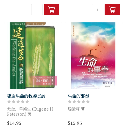
一書，為我們找到那個「最有
角，全方位探討牧者形象及相
力」的牧養道路。牧養工作必
關的牧養神學。
須倚靠上帝的工作，重...
建造生命的牧養真諦
生命的事奉
尤金．畢德生 (Eugene H
滕近輝 著
Peterson) 著
本書是作者積多年牧會、授
$14.95
$15.95
作者對於將牧養的神聖使命貶
課、多元事奉三方面經驗的心