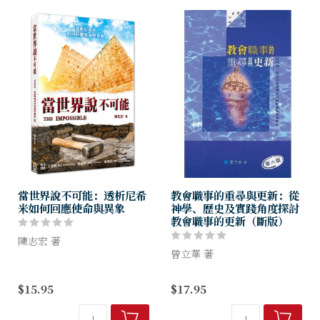
當世界說不可能：透析尼希
教會職事的重尋與更新：從
米如何回應使命與異象
神學、歷史及實踐角度探討
教會職事的更新（斷版）
陳志宏 著
曾立華 著
以屬天的睿智思維，鍛鍊堅不
可摧的心志，成就不可能的完
作者盼望以正確的聖經、神學
$15.95
$17.95
美任務。
及歷史角度，透徹地剖析教會
及其職事的本質、演變和發
展。