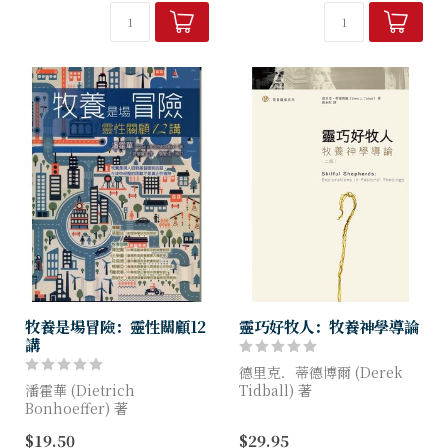
你來認識祂、跟隨祂；也為你
合主用的，都需要在光底下變
安排了具體的計劃，讓你的生
作枯萎。因此，在主的復活裏
命擁有獨特的意義！
操練、培養出事...
牧養是場冒險：靈性關顧12
靈巧好牧人：牧養神學導論
講
德里克．蒂德博爾 (Derek
潘霍華 (Dietrich
Tidball) 著
Bonhoeffer) 著
牧者為何？何為牧者？本書從
$19.50
$29.95
潘霍華透過《牧養是場冒險》
聖經、歷史及當代等多重視