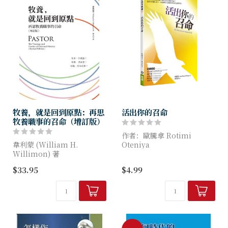
牧養，就是回到原點：再思
活出你的召命
牧養職事的召命（增訂版）
作者：歐騰拿 Rotimi
韋利蒙 (William H.
Oteniya
Willimon) 著
★如何預備你的心，活出上帝
$33.95
$4.99
不同時代不同文化，牧者的角
對你的旨意。
色帶著別人不同的期許；牧者
★如何實現上帝的指引。
在忙於回應的當兒。會否渾忘
★如何果敢地接受使命。
了牧職召命的初衷？本...
★如何悔改，重新...