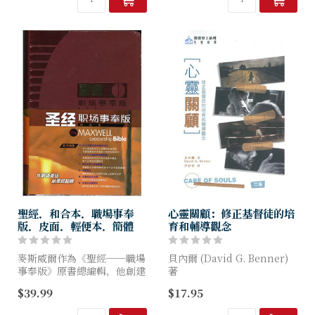
聖經．和合本．職場事奉
心靈關顧：修正基督徒的培
版．皮面．輕便本．簡體
育和輔導觀念
麥斯威爾作為《聖經──職場
貝內爾 (David G. Benner)
事奉版》原書總編輯，他創建
著
了一個聖經資源庫，為要說明
$39.99
$17.95
何謂一個敬虔的領袖，說明當
本書強調心理靈性的整合，不
我們要接受自己的領導角色，
但能有助我們認識人的內在歷