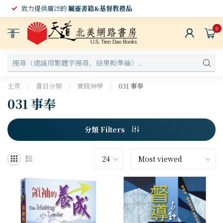
致力提供廣泛的
屬靈書籍&基督教禮品
0
選
單
主頁
/
書目分類
/
實踐神學
/
031 事奉
031 事奉
分類 Filters