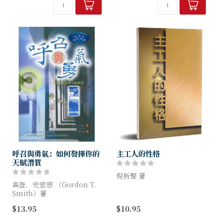
也讓別人成為領袖。
程，更能達致心靈關顧的目
標，兼及靈修與輔導的範疇。
作者...
呼召與勇氣：如何發揮你的
主工人的性格
天賦潛質
倪柝聲 著
高登．史密思 （Gordon T.
Smith）著
一個事奉主者，若想為主所
用，就需要建構出這樣一個正
$13.95
$10.95
神呼召了你．．．祂不但呼召
確的性格。凡出乎人自己、不