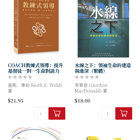
COACH教練式領導：提升
水線之下：領袖生命的建造
基督徒一對一生命對談力
與進深（繁體）
基斯．韋伯 Keith E. Webb
麥哥登 (Gordon
著
MacDonald) 著
$21.95
$18.00
「教練式領導」在企業管理界
對那些回應上帝呼召的人而
已盛行多年，如今，這本專為
言，本書為當今領袖塑造靈魂
基督徒領袖所寫的教練式領導
的強度及韌性，亦為年輕的世
技巧，將是門徒訓練、領袖培
代打造服事生命的基石。
育的絕...