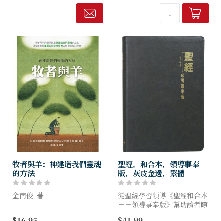
低成宗教管理工作之強大壓
得結晶，除了對事奉的各層
力，提共了解藥；
面。
他將牧師經管教會的特殊職
分...
牧者與羊：神建造我們靈魂
聖經．和合本．領導事奉
的方法
版．灰皮金邊．繁體
金南俊 著
從聖經學習領導《聖經和合本
－－領導事奉版》幫助讀者瞭
當面對人生的危機，需要信仰
解聖經的領導與事奉原則，以
$16.95
$41.99