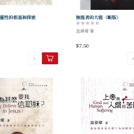
靈性的根基和探索
無能者的大能（斷版）
溫偉耀 著
面對不同的靈修傳統與靈修操
現在我們所說的「弱者」，不
$7.50
出一種疑問：「活在現代的世
政治、經濟、社會上無權無勢
史上重要的靈修經驗和操練，在
至在心智和身體上都是殘缺的
境中是否仍然合適與...
仍可以透過把他們安放在人類的.