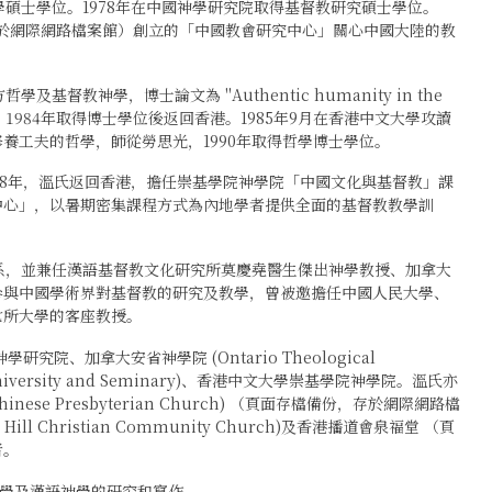
學碩士學位。1978年在中國神學研究院取得基督教研究碩士學位。
，存於網際網路檔案館）創立的「中國教會研究中心」關心中國大陸的教
。
基督教神學，博士論文為 "Authentic humanity in the
arl Barth"，1984年取得博士學位後返回香港。1985年9月在香港中文大學攻讀
養工夫的哲學，師從勞思光，1990年取得哲學博士學位。
998年，溫氏返回香港，擔任崇基學院神學院「中國文化與基督教」課
中心」，以暑期密集課程方式為內地學者提供全面的基督教教學訓
究系，並兼任漢語基督教文化研究所莫慶堯醫生傑出神學教授、加拿大
參與中國學術界對基督教的研究及教學，曾被邀擔任中國人民大學、
七所大學的客座教授。
究院、加拿大安省神學院 (Ontario Theological
niversity and Seminary)、香港中文大學崇基學院神學院。溫氏亦
nese Presbyterian Church) （頁面存檔備份，存於網際網路檔
l Christian Community Church)及香港播道會泉福堂 （頁
者。
神學及漢語神學的研究和寫作。