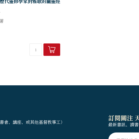
歷代靈修學家對雅歌的屬靈經
著
修大師的精彩詮釋，從心靈出發
進入神聖而美麗的靈修世界！
訂閱關注 
書會、講座、或其他基督教事工）
最新書訊、讀書