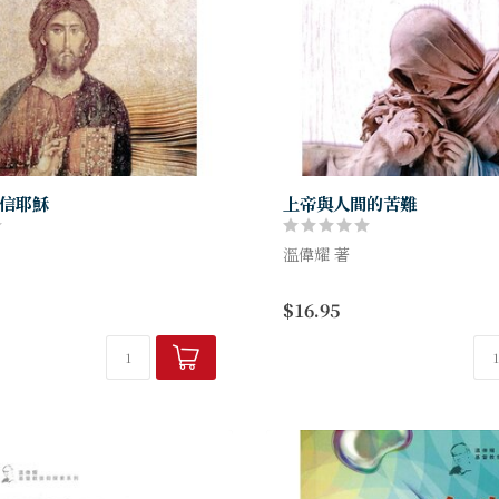
信耶穌
上帝與人間的苦難
溫偉耀 著
我信耶穌？》是關於基督教最核
《上帝與人間的苦難》不但客
$16.95
 耶穌基督 ─ 有情有理、合情合
視有關上帝與苦難的各種哲學
對基督信徒及非信徒探索基督教
的面對現實中人類面對苦難時
直接、最具...
並舉出他親身的例子，人生所經.