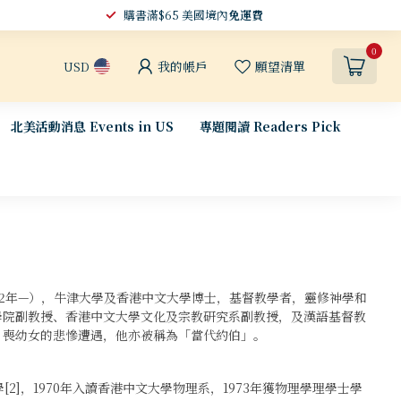
購書滿$65 美國境內
免運費
0
我的帳戶
願望清單
USD
北美活動消息 Events in US
專題閱讀 Readers Pick
yiu，1952年—），牛津大學及香港中文大學博士，基督教學者，靈修神學和
學院副教授、香港中文大學文化及宗教研究系副教授，及漢語基督教
、喪幼女的悲慘遭遇，他亦被稱為「當代約伯」。
[2]，1970年入讀香港中文大學物理系，1973年獲物理學理學士學