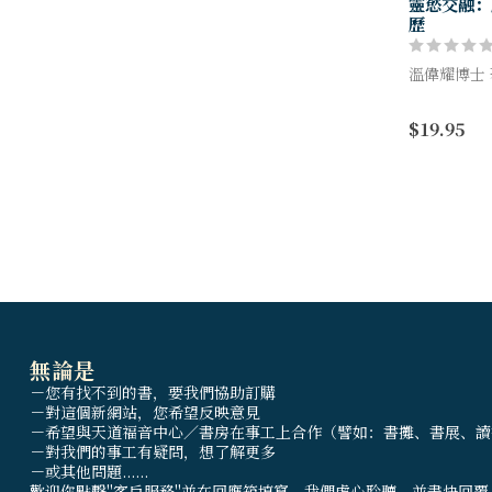
靈慾交融：
歷
溫偉耀博士 
回顧歷代靈
$19.95
重閱雅歌，
無論是
－您有找不到的書，要我們協助訂購
－對這個新網站，您希望反映意見
－希望與天道福音中心／書房在事工上合作（譬如：書攤、書展、讀
－對我們的事工有疑問，想了解更多
－或其他問題......
歡迎你點擊"客戶服務"並在回應箱填寫，我們虛心聆聽，並盡快回覆