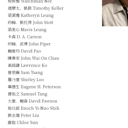
倪柝聲 Watchman Nee
提摩太．凱勒 Timothy Keller
梁潔瓊 Katheryn Leung
約翰．斯托得 John Stott
梁美心 Mavis Leung
卡森 D. A. Carson
約翰．派博 John Piper
鮑維均 David Pao
陳韋安 John Wai-On Chan
高銘謙 Lawrence Ko
曾思瀚 Sam Tsang
羅乃萱 Shirley Loo
畢德生 Eugene H. Peterson
唐佑之 Samuel Tang
大衛．鮑森 David Pawson
施以諾 Enoch Yi-Nuo Shih
劉志雄 Peter Liu
謝挺 Chloe Sun