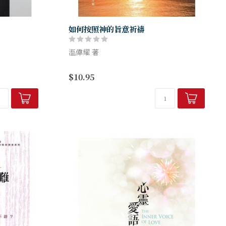
如何按照神的旨意祈禱
溫偉耀 著
單只是在現實
有時候，我們所禱告祈求的，神並沒有給我
$10.95
的人，他們甚
們。那麼，我們在禱告中去祈求，又有甚麼
人。然而，神
實質的意義呢？這是一本對於祈禱的尋求上
..
也提供了突破性和實用價值的書...