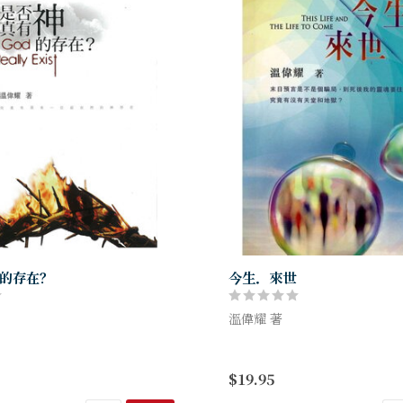
的存在？
今生．來世
溫偉耀 著
神的存在？》是一本與尋道者真
《今生．來世》是溫偉耀博士
福音作品，也可以給基督信徒作
探索系列」的第五本、也是最
$19.95
信仰的基礎讀本。
中深入而大膽地探索人面臨死
的狀態，回答了許多我們想問、.