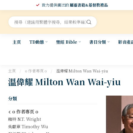
致力提供廣泛的
屬靈書籍&基督教禮品
主頁
TD動態
聖經 Bible
書目分類
影音產
主頁
/
o 作者專頁 o
/
溫偉耀 Milton Wan Wai-yiu
溫偉耀 Milton Wan Wai-yiu
分類
o 作者專頁 o
賴特 N.T. Wright
吳獻章 Timothy Wu