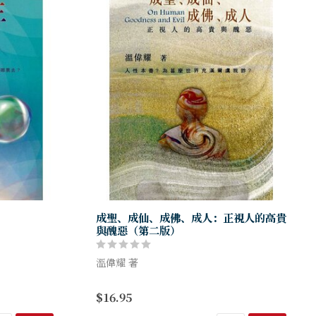
成聖、成仙、成佛、成人：正視人的高貴
與醜惡（第二版）
溫偉耀 著
「基督教信仰
後的一本。書
《成聖、成仙、成佛、成人——正視人的高
$16.95
亡、死亡之後
貴與醜惡》探索的是人性善惡的問題。究竟
..
為甚麼人可以如此的矛盾？為善去惡，又如