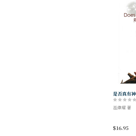
是否真有神
溫偉耀 著
《是否真有
誠對話的傳
$16.95
為堅固自己