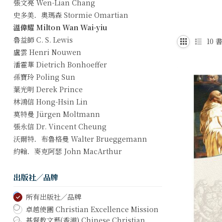
張文亮 Wen-Lian Chang
史多美．奧瑪森 Stormie Omartian
溫偉耀 Milton Wan Wai-yiu
魯益師 C. S. Lewis
10
書
盧雲 Henri Nouwen
潘霍華 Dietrich Bonhoeffer
孫寶玲 Poling Sun
葉光明 Derek Prince
林鴻信 Hong-Hsin Lin
莫特曼 Jürgen Moltmann
張永信 Dr. Vincent Cheung
沃爾特．布魯格曼 Walter Brueggemann
約翰．麥克阿瑟 John MacArthur
出版社／品牌
所有出版社／品牌
卓越使團 Christian Excellence Mission
基督教文藝(香港) Chinese Christian