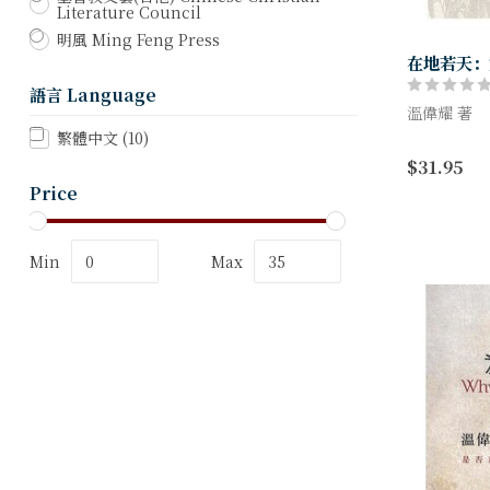
Literature Council
明風 Ming Feng Press
在地若天：
語言 Language
溫偉耀 著
繁體中文
(10)
現代基督徒
$31.95
練，常會提
界，這些歷
Price
今日的華人處
Min
Max