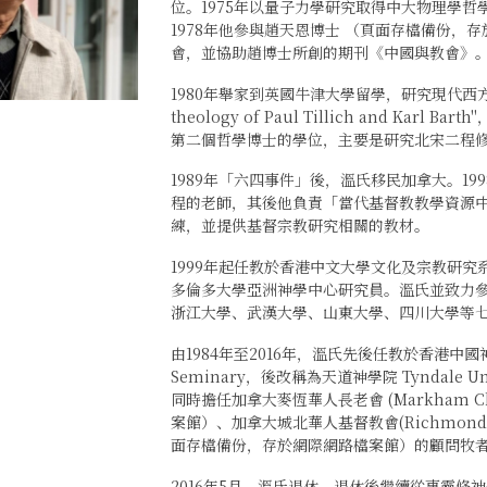
位。1975年以量子力學研究取得中大物理學哲
1978年他參與趙天恩博士 （頁面存檔備份
會，並協助趙博士所創的期刊《中國與教會》
1980年舉家到英國牛津大學留學，研究現代西方哲學及
theology of Paul Tillich and K
第二個哲學博士的學位，主要是研究北宋二程修
1989年「六四事件」後，溫氏移民加拿大。1
程的老師，其後他負責「當代基督教教學資源
練，並提供基督宗教研究相關的教材。
1999年起任教於香港中文大學文化及宗教研
多倫多大學亞洲神學中心研究員。溫氏並致力
浙江大學、武漢大學、山東大學、四川大學等
由1984年至2016年，溫氏先後任教於香港中國神學研
Seminary，後改稱為天道神學院 Tyndale U
同時擔任加拿大麥恆華人長老會 (Markham Chi
案館）、加拿大城北華人基督教會(Richmond Hil
面存檔備份，存於網際網路檔案館）的顧問牧
2016年5月，溫氏退休，退休後繼續從事靈修