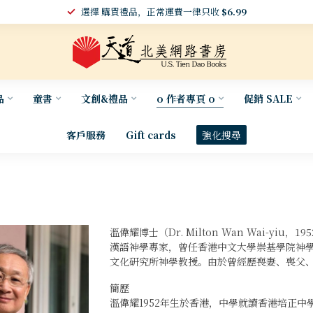
選擇 購買禮品，正常運費一律只收
$6.99
品
童書
文創&禮品
o 作者專頁 o
促銷 SALE
客戶服務
Gift cards
強化搜尋
溫偉耀博士（Dr. Milton Wan Wai-
漢語神學專家，曾任香港中文大學崇基學院神
文化研究所神學教授。由於曾經歷喪妻、喪父
簡歷
溫偉耀1952年生於香港，中學就讀香港培正中學