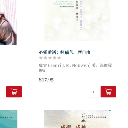
心靈愛語：經痛苦、歷自由
盧雲 (Henri J. M. Nouwen) 著、溫偉耀
增訂
觀、全面地審
$17.95
爭辯，也認真
每個家都放置了一個藥箱，內有必備的藥
內心的痛苦，
品，以備不時之需。《心靈愛語》就是這
..
「屬靈藥箱」的...