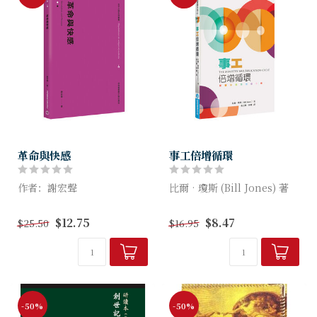
革命與快感
事工倍增循環
作者：謝宏聲
比爾‧瓊斯 (Bill Jones) 著
圖像的敘事技巧與政治話語的
當我們思考耶穌關於撒種者的
$12.75
$8.47
$25.50
$16.95
生產機制遙相呼應，在大量圖
比喻時，肯定極為羨慕那產出
像文本的篩選基礎上，本書以
百倍的好土！而比爾·瓊斯的
結構主義方法，窺探中國二十
《事工倍增循環》一書為我們
世紀下半葉以來集體性視覺經
提供了耶...
驗的積澱，...
-50%
-50%