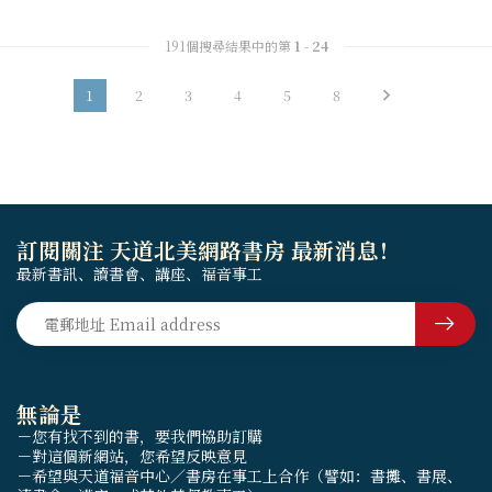
191個搜尋結果中的第
1
-
24
1
2
3
4
5
8
訂閱關注 天道北美網路書房 最新消息！
最新書訊、讀書會、講座、福音事工
無論是
－您有找不到的書，要我們協助訂購
－對這個新網站，您希望反映意見
－希望與天道福音中心／書房在事工上合作（譬如：書攤、書展、