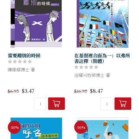
當要離別的時候
在基督裡合而為一：以弗所
書註釋（簡體）
陳維樑博士 著
池耀兴牧师博士 著
面對伴侶、家人、男女朋友、
知己好友、同事、同學、寵物
我们非常需要被提醒，要竭力
$3.47
$8.47
$6.95
$16.95
等等不同關係的生離死別，應
追求圣灵所赐合而为一的心！
如何自處及處理，本書為你一
这本书的重要功用之一，是解
一解說，精簡易明。
释与促进主内的合一。
-50%
-50%