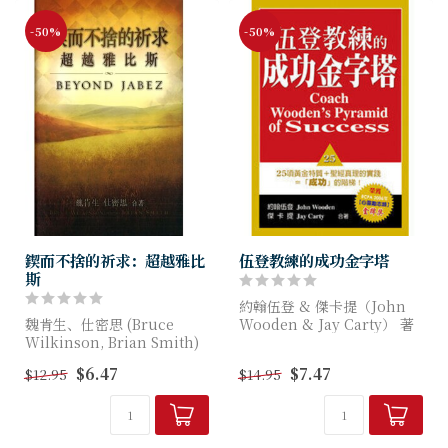
-50%
-50%
鍥而不捨的祈求：超越雅比
伍登教練的成功金字塔
斯
約翰伍登 & 傑卡提（John
魏肯生、仕密思 (Bruce
Wooden & Jay Carty） 著
Wilkinson, Brian Smith)
著
有「史上最偉大的籃球教練」
$6.47
$7.47
$12.95
$14.95
之稱的伍登教練，以個人豐富
天父是恩慈的，祂樂意賜福給
的真實經歷，和另一位作者
您和我。一切的祝福已準備就
傑...
緒，我們何不用一個孩...