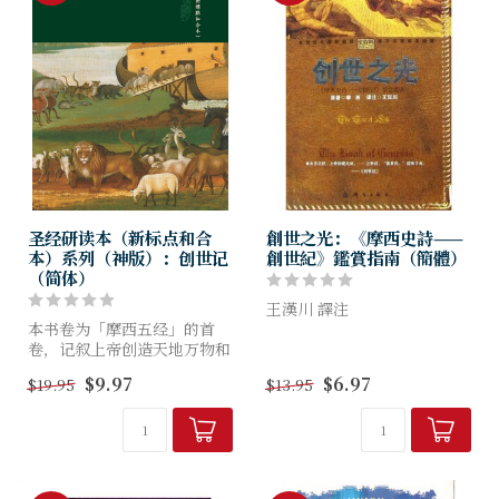
圣经研读本（新标点和合
創世之光：《摩西史詩——
本）系列（神版）：创世记
創世紀》鑑賞指南（簡體）
（简体）
王漢川 譯注
本书卷为「摩西五经」的首
卷，记叙上帝创造天地万物和
王汉川博士通过“摩西口述的
人类。这原本应是万物和谐共
故事”，把“创世纪”的宏伟
$9.97
$6.97
$19.95
$13.95
存的乐园，却成为矛盾、仇
画卷以娓娓动听、引人入胜的
恨、杀戮和死亡之地。上帝为
形式展现出来。其目的就是为
此呼召亚伯拉罕，与他和他的
读者或者听众铺设一条通往经
后代立约...
卷圣殿的道...