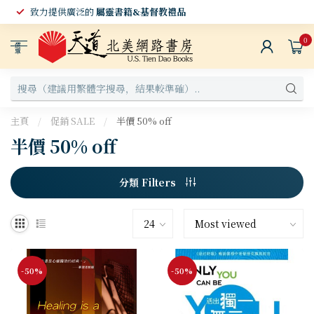
致力提供廣泛的
屬靈書籍&基督教禮品
0
選
單
主頁
/
促銷 SALE
/
半價 50% off
半價 50% off
分類 Filters
-50%
-50%