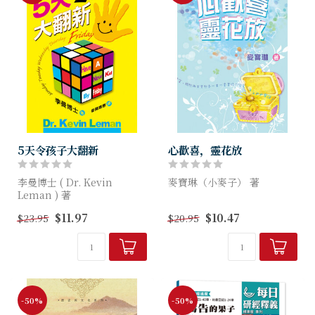
5天令孩子大翻新
心歡喜，靈花放
李曼博士 ( Dr. Kevin
麥寶琳（小麥子） 著
Leman ) 著
靈感源於生活； 哲思根植信
$11.97
$10.47
$23.95
$20.95
本書作者是國際著名心理專
仰； 詩意發自內心； 心情始
家，也是身經百戰的爸爸，這
終真淳。 曾經有內地牧者，
書就是他親授給讀者的教養子
把小麥子的作品喻為現代荒漠
女「兵書」。它搔正現代父...
甘泉。本書是作者繼《靈修
小...
-50%
-50%