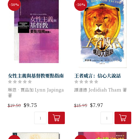
-50%
-50%
女性主義與基督教要點指南
王者威言：信心大說話
琳恩‧賈品加 Lynn Japinga
譚適德 Jedidiah Tham 著
著
本書將激勵你好好檢視、修復
$9.75
$7.97
$19.50
$15.95
若你想知道基督教女性主義者
自己的信心。真正的信心具有
如何處理父權主義、對女性的
統御全地的磅碼氣勢，展現猶
看法，以及探討基督教提升與
大獅子獲致全勝的治理權，將
鼓勵女人的神學內容，本書是
一切的仇敵...
一本不...