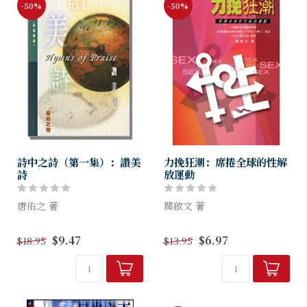
-50%
-50%
詩中之詩（第一集）：讚美
力挽狂潮：席捲全球的性解
詩
放運動
唐佑之 著
關啟文 著
分「讚美創造之主」和「讚美
性愈開放，社會愈進步？！近
$9.47
$6.97
$18.95
$13.95
歷史之主」兩部分，前者有五
年香港人對性文化的議題，爭
篇，後者有七篇。作者討論每
拗得鬧哄哄，遠有性傾向歧視
篇詩篇，均分成四分題，即
法例的爭論，近有〈同志‧戀
「概論」、「註釋」、「靈
人〉、《中大學生報》風波。
訓」，及「文摘」...
雖然香港仍未...