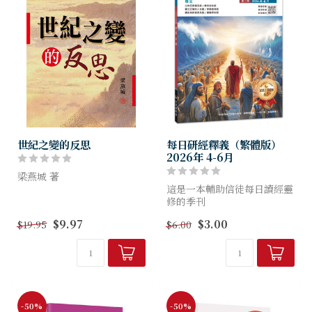
世紀之變的反思
每日研經釋義（繁體版）
2026年 4-6月
梁燕城 著
這是一本輔助信徒每日讀經靈
本書是繼《世紀之變的反思》
修的季刊
後進入二十一世紀的三十篇文
幫助信徒明白聖經、扎根真
$9.97
$3.00
$19.95
$6.00
化反思文章，是2001年到
理，
2009年在中國的所見所聞反
養成讀經習慣，突破靈修艱
思。從這批文章中，可見到中
難！
國的重大轉...
-50%
-50%