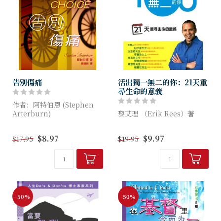
告別傷痛
活出獨一無二的你：21天重
尋生命的意義
作者：阿特伯恩 (Stephen
Arterburn)
黎艾理 （Erik Rees）著
人生中，少不免有傷痛。有
尋找生命意義，發掘屬靈恩
$8.97
$9.97
$17.95
$19.95
時，這來自疾病或意外受傷；
賜，活出獨一無二的你。時間
又有時，是來自心靈上的受
正在流逝，你想過一個怎樣的
創，例如離婚、喪夫、被遺...
人生？本書的作者黎艾理牧師
透過21天的研習，...
-50%
-50%