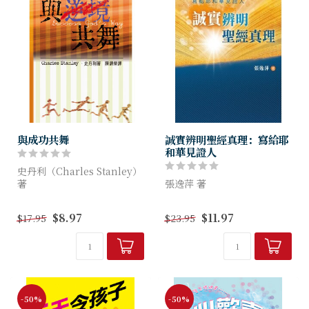
與成功共舞
誠實辨明聖經真理：寫給耶
和華見證人
史丹利（Charles Stanley）
著
張逸萍 著
本書主要闡明上帝渴望祂的子
作者從十六個層面，列舉《辨
$8.97
$11.97
$17.95
$23.95
民成功，並且詳細討論和揭示
明聖經的真理》的錯謬，不是
獲取成功的祕訣，幫助信徒邁
無的放矢，而是誠實地以聖經
向成功。作者的表達手法簡單
的真理逐點反駁。
易明、...
-50%
-50%