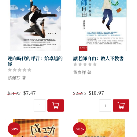
迎向時代的呼召：給卓越的
讓老師自由：教人不教書
妳
黃慶祥 著
蔡佩芬 著
什麼是老師？本書將21世紀數
姐妹究竟要如何預備自己、回
位時代的「老師」定義為：懂
$7.47
$10.97
$14.95
$21.95
應神的呼召？ 本書有最佳的
得用數位科技來做「創意教
解答。姐妹如何裝備自己成為
學」，教學生「做自己」和
合用的器皿。
「做世界」的老師。做老師其
實很容易，因為...
-50%
-50%