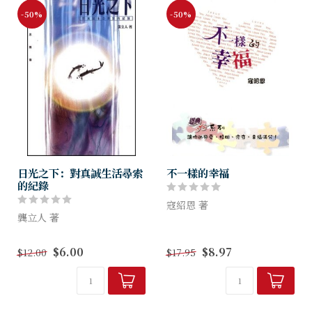
-50%
-50%
日光之下：對真誠生活尋索
不一樣的幸福
的紀錄
寇紹恩 著
龔立人 著
等候是快樂的，相遇是幸福
本書主要收錄作者於《時代論
的，相守是永恆的。不一樣的
$6.00
$8.97
$12.00
$17.95
壇》「日光之下」專欄裏的文
境遇，不一樣的個性，不一樣
章。文章分為生活、社會、道
的恩典，譜出不一樣的幸福篇
德、信仰和感情五部分
章！