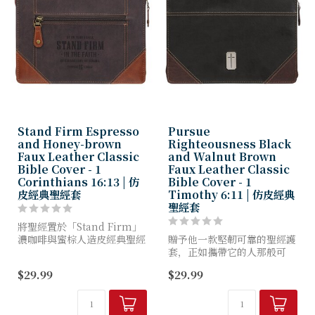
Stand Firm Espresso
Pursue
and Honey-brown
Righteousness Black
Faux Leather Classic
and Walnut Brown
Bible Cover - 1
Faux Leather Classic
Corinthians 16:13 | 仿
Bible Cover - 1
皮經典聖經套
Timothy 6:11 | 仿皮經典
聖經套
將聖經置於「Stand Firm」
濃咖啡與蜜棕人造皮經典聖經
贈予他一款堅韌可靠的聖經護
套中，每日提醒您保持警醒、
套，正如攜帶它的人那般可
在信仰中站立得穩，並從與您
靠。這款「Pursue
$29.99
$29.99
同行的主那裡汲取力量。
Righteousness 」黑色與胡
桃棕人造皮革經典聖經護套，
深咖啡色人造皮革封...
不僅守護他最珍視的經卷...