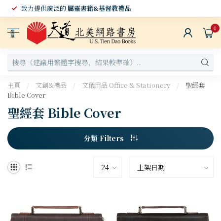
致力提供廣泛的
屬靈書籍&基督教禮品
0
選
單
主頁
/
文創&禮品
/
文儀用品 Office & Stationery
/
聖經套
Bible Cover
聖經套 Bible Cover
分類 Filters