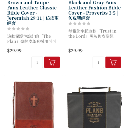
Brown and Taupe
Black and Gray Faux
Faux Leather Classic
Leather Fashion Bible
Bible Cover -
Cover - Proverbs 3:5 |
Jeremiah 29:11 | 仿皮聖
仿皮聖經套
經套
每當您拿起這款「Trust in
這款保護性設計的「The
the Lord」黑灰仿皮聖經
Plan」聖經皮革套採用可可
套，便會提醒自己放下憂慮。
棕與灰褐色人造皮革，每當您
這款驚豔奪目的聖經保護套，
$29.99
$29.99
取用時，便會提醒您：上帝始
不僅守護您的聖經，更同時激
終看顧著前方的道路。實用設
勵您的心靈。
計兼具功能性與舒適感，將日
常...
...