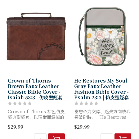
Crown of Thorns
He Restores My Soul
Brown Faux Leather
Gray Faux Leather
Classic Bible Cover -
Fashion Bible Cover -
Isaiah 53:3 | 仿皮聖經套
Psalm 23:3 | 仿皮聖經套
Crown of Thorns 棕色仿皮
當您心力交瘁、迷失方向或心
經典聖經套，以莊嚴而震撼的
靈破碎時，「He Restores
設計時刻提醒我們：生命是重
My Soul」灰色仿皮時尚聖經
$29.99
$29.99
價買來的。將聖經置於這層保
套將為您帶來內心的平靜。它
護套中，讓它在破碎與順服的
不僅能保護聖經在攜帶途中免