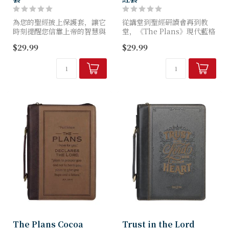
為您的聖經披上保護套，讓它
從講堂到聖經研讀會再到教
時刻提醒您信靠上帝的智慧與
堂，《The Plans》現代藍格
人生計劃。這款「Trust」斑
紋仿皮經典聖經護套，既能守
$29.99
$29.99
駁粉紅仿皮時尚聖經套，以簡
護畢業生的聖經，亦能彰顯其
約優雅的設計，為您的聖經提
個人風格。這款護套以現代設
供既美觀又實用的收納空
計搭配充滿力量的經文，是...
間。...
The Plans Cocoa
Trust in the Lord