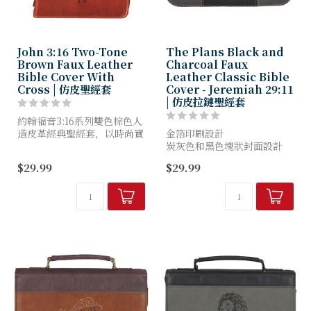
John 3:16 Two-Tone
The Plans Black and
Brown Faux Leather
Charcoal Faux
Bible Cover With
Leather Classic Bible
Cross | 仿皮聖經套
Cover - Jeremiah 29:11
| 仿皮拉鏈聖經套
約翰福音3:16系列雙色棕色人
造皮革經典聖經套，以時尚實
金箔印刷設計
用的設計守護您的聖經。
炭灰色和黑色塊狀封面設計
炭灰色和黑色仿皮
$29.99
$29.99
棕色雙色封面飾以淺棕十字
金箔經文參考
架，周圍鑲嵌花邊鏤空邊框。
平放式提手
雙色設計的底部面板以熱壓...
金色金屬提手
金色十字雕刻拉鍊拉頭
2 個內部筆環
2 個緞...