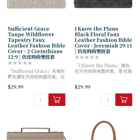
Sufficient Grace
I Know the Plans
Taupe Wildflower
Black Floral Faux
Tapestry Faux
Leather Fashion Bible
Leather Fashion Bible
Cover - Jeremiah 29:11
Cover - 2 Corinthians
| 仿皮時尚聖經套
12:9 | 仿皮時尚聖經套
「I Know the Plans」黑色
「Sufficient Grace」灰褐色
花卉仿皮時尚聖經套，是充滿
野花繡花仿皮時尚聖經套，在
深意的畢業禮物，將提醒年輕
守護母親聖經的同時，更直抵
女性在人生新篇章中，時刻銘
$29.99
$29.99
她心靈深處。當漫長的日子、
記上帝信實的引導。它承載著
永無止境的洗衣、深夜的憂慮
令人安心的應許：...
交織而來，當她...