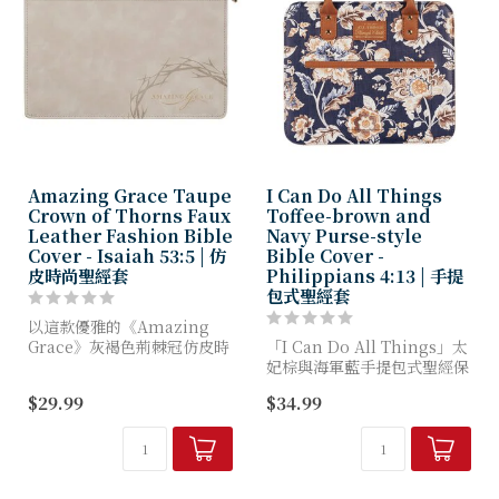
Amazing Grace Taupe
I Can Do All Things
Crown of Thorns Faux
Toffee-brown and
Leather Fashion Bible
Navy Purse-style
Cover - Isaiah 53:5 | 仿
Bible Cover -
皮時尚聖經套
Philippians 4:13 | 手提
包式聖經套
以這款優雅的《Amazing
Grace》灰褐色荊棘冠仿皮時
「I Can Do All Things」太
尚聖經套保護您的聖經，讓其
妃棕與海軍藍手提包式聖經保
設計提醒您：因祂受的鞭傷，
護套，外觀宛如設計師手提
$29.99
$34.99
我們得醫治。
包，實則專為保護您的聖經免
受日常使用磨損而設計。
聖經套採用柔和的雙色調灰褐
設...
手提包式聖...