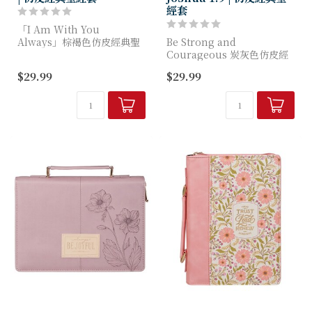
經套
「I Am With You
Always」棕褐色仿皮經典聖
Be Strong and
經套，在守護聖經的同時，時
Courageous 炭灰色仿皮經
刻提醒你基督堅定不移的同
典聖經套，專為懷抱信仰與勇
$29.99
$29.99
在。無論前往教堂、參加查經
氣面對生活的冒險者打造。
聚會，或在家中靜心研讀神...
炭灰色人造皮革封面正面飾有
精緻熱壓浮雕山...