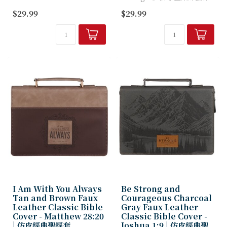
您暫停腳步，安息於神同在之
人造皮經典聖經套，是獻給生
$29.99
$29.99
中，信靠祂堅定不移的看顧。
命中那位每日倚靠神力量之人
的理想禮物。
仿...
深邃蜂蜜棕色封面左側飾有...
I Am With You Always
Be Strong and
Tan and Brown Faux
Courageous Charcoal
Leather Classic Bible
Gray Faux Leather
Cover - Matthew 28:20
Classic Bible Cover -
| 仿皮經典聖經套
Joshua 1:9 | 仿皮經典聖