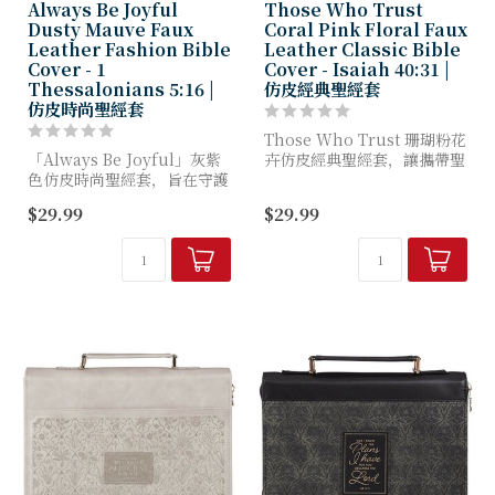
Always Be Joyful
Those Who Trust
Dusty Mauve Faux
Coral Pink Floral Faux
Leather Fashion Bible
Leather Classic Bible
Cover - 1
Cover - Isaiah 40:31 |
Thessalonians 5:16 |
仿皮經典聖經套
仿皮時尚聖經套
Those Who Trust 珊瑚粉花
「Always Be Joyful」灰紫
卉仿皮經典聖經套，讓攜帶聖
色仿皮時尚聖經套，旨在守護
經成為靜默的提醒。
您的聖經，同時提醒您回應保
$29.99
$29.99
羅的呼召——在每個季節都活
這款迷人的珊瑚粉人造皮聖經
出喜樂、禱告與感恩的生命。
套，搭配米白色封面飾以生動
花卉圖案。粉紅與...
這款聖經...