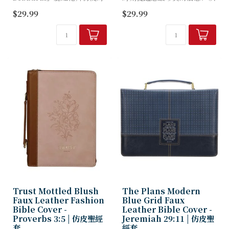
尚聖經套提醒您：即使生活令
信心勝過恐懼。當攀登之路陡
$29.99
$29.99
人困惑，仍要信靠上帝完美的
峭難行，前路迷茫不定，請倚
時機。每次使用這款優雅腮紅
靠神的應許，並以這本承載神
粉聖經套時，它都將...
應許的聖經套守護您的聖經...
Trust Mottled Blush
The Plans Modern
Faux Leather Fashion
Blue Grid Faux
Bible Cover -
Leather Bible Cover -
Proverbs 3:5 | 仿皮聖經
Jeremiah 29:11 | 仿皮聖
套
經套