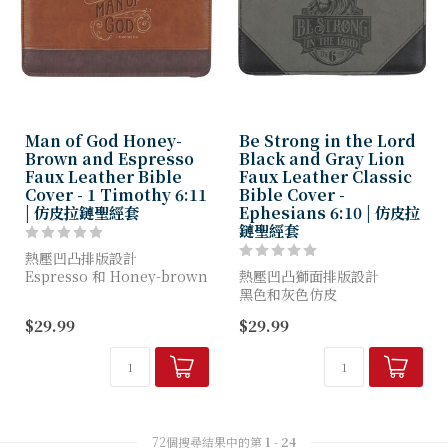
Man of God Honey-
Be Strong in the Lord
Brown and Espresso
Black and Gray Lion
Faux Leather Bible
Faux Leather Classic
Cover - 1 Timothy 6:11
Bible Cover -
| 仿皮拉鏈聖經套
Ephesians 6:10 | 仿皮拉
鏈聖經套
熱壓凹凸排版設計
Espresso 和 Honey-brown
熱壓凹凸獅面排版設計
仿皮
黑色和灰色仿皮
金箔封面重點和設計
熱壓凹凸文字
$29.99
$29.99
熱壓凹凸文字
經典聖經封套
整節經文熱壓凹凸於背面滑袋
外側滑袋
外部滑袋
平放式提手
平放式...
金色提手扣
金色十字雕刻拉鍊拉頭
兩個內部筆環
有 3...
72個搜尋結果中的第
1
-
24