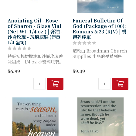
Anointing Oil - Rose
Funeral Bulletin: Of
of Sharon - Glass Vial
God (Package of 100):
(Net Wt. 1/4 oz.) | 膏油 -
Romans 6:23 (KJV) | 喪
沙崙玫瑰 - 玻璃瓶裝 (淨重
禮列序單
1/4 盎司)
這款由 Broadman Church
特級初榨橄欖油和沙崙玫瑰香
Supplies 出品的喪禮列序
味組成，1/4 oz 小玻璃瓶裝。
單，印有精美的四色圖像，專
玻璃瓶上有一個旋緊的塑膠
為全年任何時節的喪禮儀式而
$6.99
$9.49
蓋。
設計。刊載的經文摘自《聖
經》欽定版（...