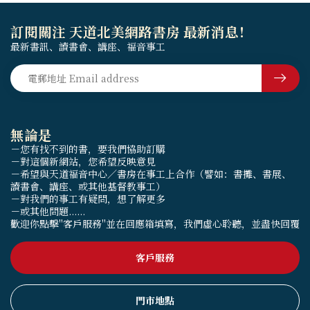
訂閱關注 天道北美網路書房 最新消息！
最新書訊、讀書會、講座、福音事工
無論是
－您有找不到的書，要我們協助訂購
－對這個新網站，您希望反映意見
－希望與天道福音中心／書房在事工上合作（譬如：書攤、書展、
讀書會、講座、或其他基督教事工）
－對我們的事工有疑問，想了解更多
－或其他問題......
歡迎你點擊"客戶服務"並在回應箱填寫，我們虛心聆聽，並盡快回覆
客戶服務
門市地點