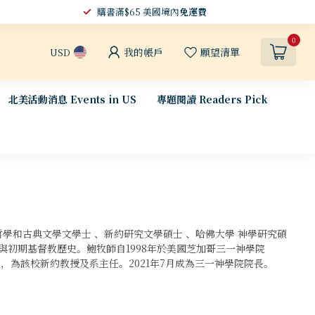
購書滿$65 美國境內
免運費
0
我的帳戶
願望清單
USD
北美活動消息 Events in US
專題閱讀 Readers Pick
ge) 哲學和古典文學文學士 、新約研究文學碩士 、哈佛大學 神學研究碩
與初期基督教歷史。鮑牧師自1998年於美國芝加哥三一神學院
School) 任教，為該校新約教授及系主任。2021年7月成為三一神學院院長。