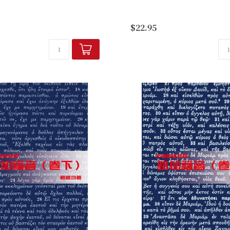
是聖靈所默示的話語，能使今日
大公書信每每被保羅書信的光
屬靈上的造就。鮑維均博士深盼
忽略，但其實這組書信主要由
$22.95
，能跨越歷史的鴻溝，讓二十一
石」雅各、彼得和約翰（加2:9
聽到路加的信息，...
早期基督教的不同信仰表達中，.