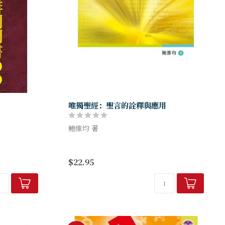
唯獨聖經：聖言的詮釋與應用
鮑維均 著
學和研究的成
鮑維均博士總結多年經驗，不單提供簡易實
）在New
用的方法（字義、段落、結構研究），也傳
$22.95
vey...
授正確的心法（讀者的無知、作者的深
意）；不單 闡明詮釋的方法，也以...