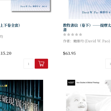
上下卷全套）
教牧書信（卷下）──提摩
書
均
作者：鮑維均 (David W. Pao)
爾解經註釋叢書」（Brill
l Commentary Series）之首
本書博大精深，除綜合了過千
115.20
$63.95
作，對教牧書信作出嶄新...
書外，更糅合了相關的教父著
作、希臘羅馬文學著作、死海古卷