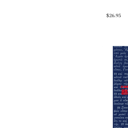
路加的著作
的信徒得到
$26.95
這本註釋書
世紀的信徒聆