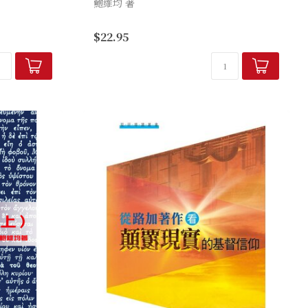
鮑維均 著
芒掩蓋，備受
教會的「柱
本書從聖經文本、典外文獻、猶太和教會傳
$22.95
）寫成，從
統，探索聖經節期（猶太教的住棚節、五旬
..
節、獻殿節，基督教的聖誕節／主顯節、受
難日／預苦期、復活節／主日）...