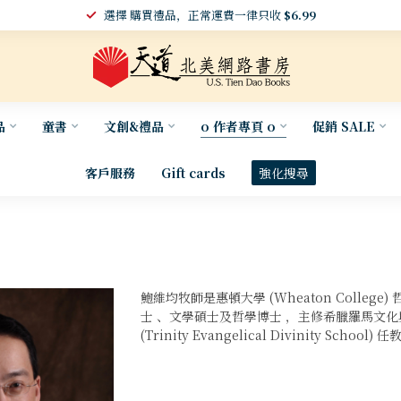
選擇 購買禮品，正常運費一律只收
$6.99
品
童書
文創&禮品
o 作者專頁 o
促銷 SALE
客戶服務
Gift cards
強化搜尋
鮑維均牧師是惠頓大學 (Wheaton Colle
士 、文學碩士及哲學博士 ，主修希臘羅馬文化
(Trinity Evangelical Divinity 