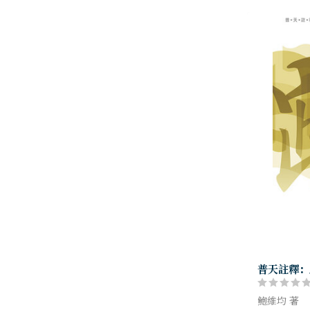
普天註釋：
鮑維均 著