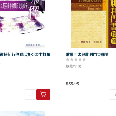
從使徒行傳看以賽亞書中救贖
歌羅西書與腓利門書釋讀
鮑維均 著
本書是鮑維均博士累積多年教
賽亞書四十至五十五章的神學遠
果。卡森教授（D. A. Carson
$55.95
徒行傳，說明以賽亞書的新出埃
Testament Commentary Sur
徒行傳救恩論和教會論的核心，
著作有全新的瞭解...