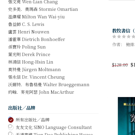
張文亮 Wen-Lian Chang
史多美．奧瑪森 Stormie Omartian
溫偉耀 Milton Wan Wai-yiu
魯益師 C. S. Lewis
教牧書信（
盧雲 Henri Nouwen
潘霍華 Dietrich Bonhoeffer
作者： 鮑維
孫寶玲 Poling Sun
葉光明 Derek Prince
本書是「布里
Exegetica
林鴻信 Hong-Hsin Lin
$
$128.00
卷，屬開創之
莫特曼 Jürgen Moltmann
張永信 Dr. Vincent Cheung
沃爾特．布魯格曼 Walter Brueggemann
約翰．麥克阿瑟 John MacArthur
出版社／品牌
所有出版社／品牌
友友文化 SINO Language Consultant
天道書樓 Tien Dao Publishing House