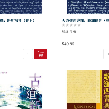
釋：路加福音（卷下）
天道聖經註釋：路加福音（
鮑維均 著
的經文有不少都是令信徒深刻並
四卷福音書的作者，各以獨特
$40.95
，計有：好撒瑪利亞人，無知財
穌基督的事蹟與言行，可謂「
失羊、失錢、失子的比喻，不義
自表述」。我們可否單單以歷
與拉撒路，耶穌與...
度來認識耶穌基督？路加筆下的.