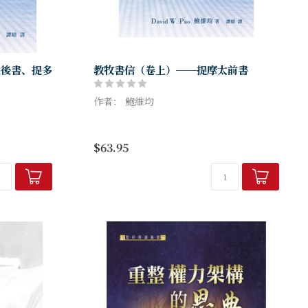
太後書、提多
教牧書信（卷上）──提摩太前書
作者： 鮑維均
本書是「布里爾解經註釋叢書」（Brill
本的現代參考
Exegetical Commentary Series）之首
$63.95
作、猶太著
卷，屬開創之作，對教牧書信作出嶄新...
、莎草...