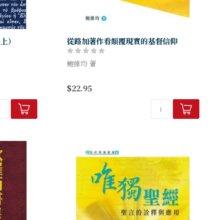
卷上）
從路加著作看顛覆現實的基督信仰
鮑維均 著
的方式記述耶
神的國臨到，顛覆了現世的種種價值和觀
$22.95
一個耶穌，各
念。「擾亂天下的」（徒17:6）既是人對門
史或傳記的角
徒的形容，也可套用於我們的信仰。本書引
..
導讀者從顛覆的新視角再讀路...