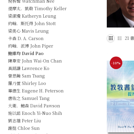
倪柝聲 Watchman Nee
提摩太．凱勒 Timothy Keller
梁潔瓊 Katheryn Leung
約翰．斯托得 John Stott
梁美心 Mavis Leung
21
書
卡森 D. A. Carson
約翰．派博 John Piper
鮑維均 David Pao
陳韋安 John Wai-On Chan
-10%
高銘謙 Lawrence Ko
曾思瀚 Sam Tsang
羅乃萱 Shirley Loo
畢德生 Eugene H. Peterson
唐佑之 Samuel Tang
大衛．鮑森 David Pawson
施以諾 Enoch Yi-Nuo Shih
劉志雄 Peter Liu
謝挺 Chloe Sun