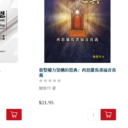
觀
重整權力架構的恩典：再思羅馬書福音真
義
鮑維均 著
的書裡，鮑維
力。他指出，
恩典，信徒往往看重從神白白得來的好處，
$21.95
恩歷史的盟約
沉醉於為神所愛的溫暖感覺，卻錯在以人為
..
中心。相反，使徒保羅以至新約聖經中的
「恩典」，始終都以神為中心，強...