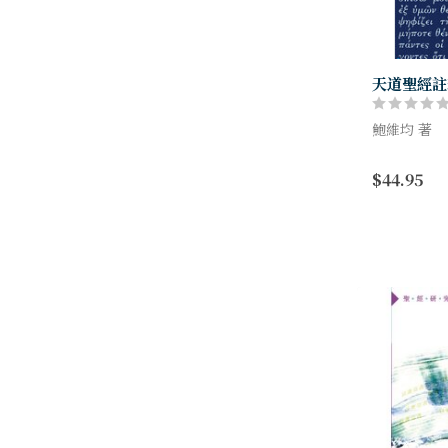
天道聖經註
鮑維均 著
本書所詮釋
$44.95
耳熟能詳的
主的比喻，
的管家，財主