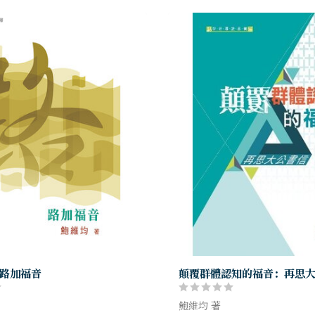
路加福音
顛覆群體認知的福音：再思
鮑維均 著