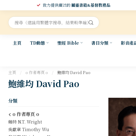
致力提供廣泛的
屬靈書籍&基督教禮品
主頁
TD動態
聖經 Bible
書目分類
影音產
主頁
/
o 作者專頁 o
/
鮑維均 David Pao
鮑維均 David Pao
分類
o 作者專頁 o
賴特 N.T. Wright
吳獻章 Timothy Wu