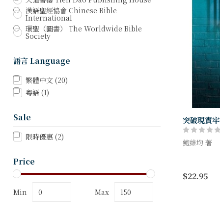
漢語聖經協會 Chinese Bible
International
環聖（圖書） The Worldwide Bible
Society
語言 Language
繁體中文
(20)
粵語
(1)
Sale
突破現實牢
限時優惠
(2)
鮑維均 著
本書先闡
Price
命」，作為
$22.95
探討四封監
史記錄，對照
Min
Max