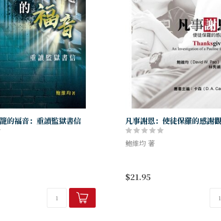
籠的福音：重讀監獄書信
凡事謝恩：使徒保羅的感謝
鮑維均 著
述保羅「以復活自辯的生
在這本全方位探究、平易近人
引介，然後從獨特的角度，逐一
均意在重新恢復這個主題的活
$21.95
獄書信：以古代的英雄史詩和述
對保羅而言，感謝是如何以救
腓立比書中的基督和保...
傳統作為根據。向神獻上感謝就.