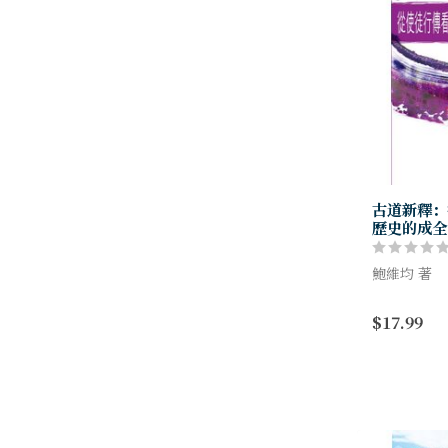
古道新釋：
歷史的成全
鮑維均 著
作者根據以
$17.99
象來解讀使
及主題乃使
使人對路加的