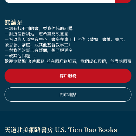
無論是
－您有找不到的書，要我們協助訂購
－對這個新網站，您希望反映意見
－希望與天道福音中心／書房在事工上合作（譬如：書攤、書展、
讀書會、講座、或其他基督教事工）
－對我們的事工有疑問，想了解更多
－或其他問題......
歡迎你點擊"客戶服務"並在回應箱填寫，我們虛心聆聽，並盡快回覆
客戶服務
門市地點
天道北美網路書房 U.S. Tien Dao Books