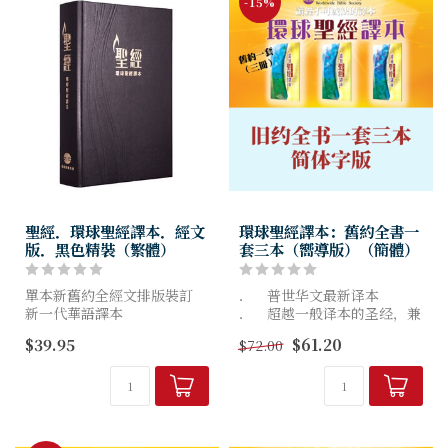
-15%
聖經．環球聖經譯本．經文
環球聖經譯本：舊約全書一
版．黑色精裝（繁體）
套三本（嚮導版）（簡體）
單本新舊約全經文排版裝訂
． 普世华文最新译本
新一代華語譯本
． 超越一般译本的圣经，兼
在"準確、清楚、流暢、一
有读经工具的功能
$39.95
$61.20
$72.00
致、文采"這五個層面上更妥
． 以现代汉语清楚表达圣经
善考慮的譯本！
的原意