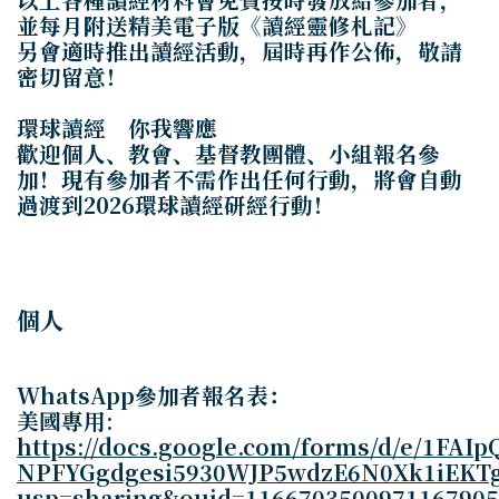
並每月附送精美電子版《讀經靈修札記》
另會適時推出讀經活動，屆時再作公佈，敬請
密切留意！
環球讀經 你我響應
歡迎個人、教會、基督教團體、小組報名參
加！現有參加者不需作出任何行動，將會自動
過渡到2026環球讀經研經行動！
個人
WhatsApp
參加者報名表：
美國專用
:
https://docs.google.com/forms/d/e/1FAI
NPFYGgdgesi5930WJP5wdzE6N0Xk1iEKTg
usp=sharing&ouid=1166703500971167905