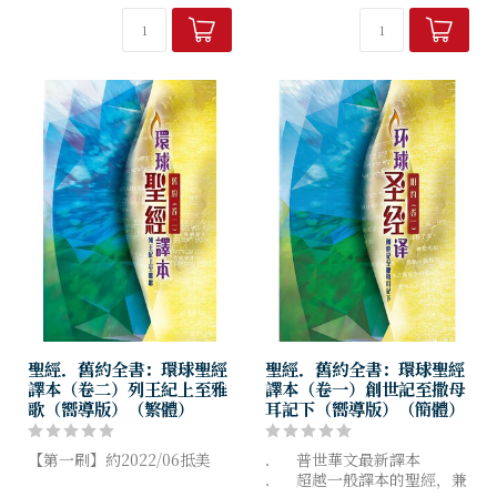
有讀經工具的功能
聖經．舊約全書：環球聖經
聖經．舊約全書：環球聖經
譯本（卷二）列王紀上至雅
譯本（卷一）創世記至撒母
歌（嚮導版）（繁體）
耳記下（嚮導版）（簡體）
【第一刷】約2022/06抵美
． 普世華文最新譯本
． 超越一般譯本的聖經，兼