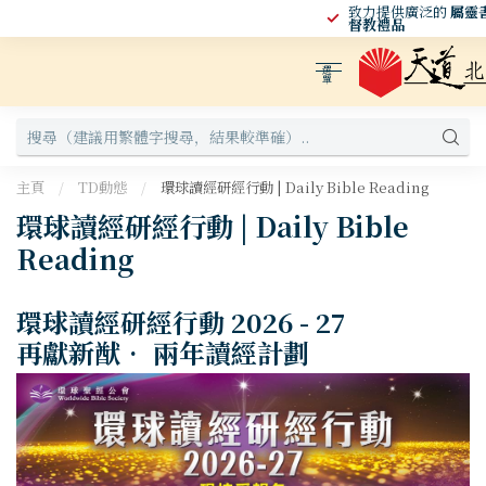
致力提供廣泛的
屬靈
購書滿$65 美國境內
免運費
督教禮品
選
單
主頁
/
TD動態
/
環球讀經研經行動 | Daily Bible Reading
環球讀經研經行動 | Daily Bible
Reading
環球讀經研經行動
2026 - 27
再獻新猷
•
兩年讀經計劃