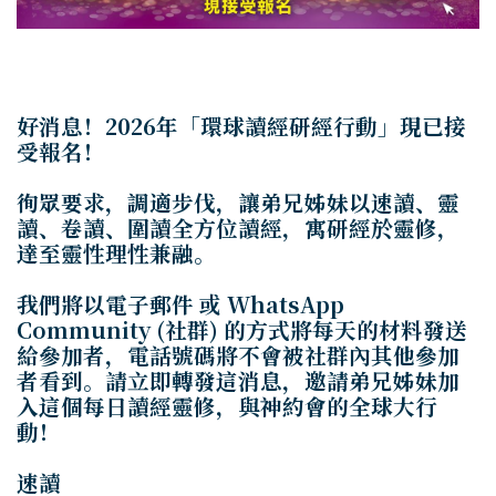
好消息！
2026
年
「
環球讀經研經行動
」現已接
受報名！
徇眾要求，調適步伐，讓弟兄姊妹以速讀、靈
讀、卷讀、圍讀全方位讀經，寓研經於靈修，
達至靈性理性兼融。
我們將以
電子郵件
或
WhatsApp
Community
(
社群)
的方式將每天的材料發送
給參加者，電話號碼將不會被社群內其他參加
者看到。請立即轉發這消息，邀請弟兄姊妹加
入這個每日讀經靈修，與神約會的全球大行
動！
速讀