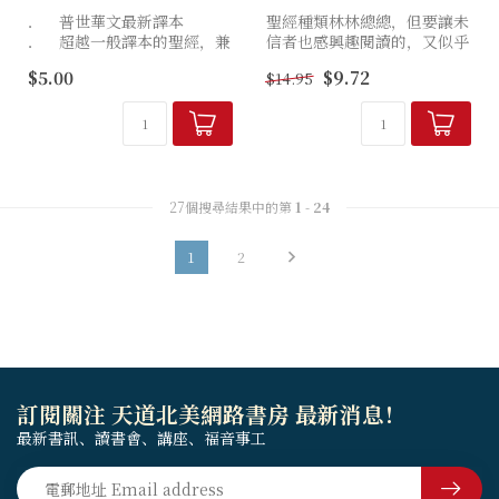
． 普世華文最新譯本
聖經種類林林總總，但要讓未
． 超越一般譯本的聖經，兼
信者也感興趣閱讀的，又似乎
有讀經工具的功能
暫付闕如。這本聖經正是專為
$5.00
$9.72
$14.95
． 以現代漢語清楚表達聖經
傳福音而編製，內容以馬可福
的原意
音為主，設計精美，配以歷代
名畫，並加插信徒見證、反思
問題...
27個搜尋結果中的第
1
-
24
1
2
訂閱關注 天道北美網路書房 最新消息！
最新書訊、讀書會、講座、福音事工