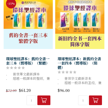
-15%
環球聖經譯本：舊約全書一
環球聖經譯本：新舊約全書
套三本（嚮導版）（繁體）
一套四本（嚮導版）（簡
體）
． 普世華文最新譯本
． 超越一般譯本的聖經，兼
． 普世华文最新译本
有讀經工具的功能
． 超越一般译本的圣经，兼
． 以現代漢語清楚表達聖經
有读经工具的功能
$61.20
$96.00
$72.00
的原意
． 以现代汉语清楚表达圣经
的原意