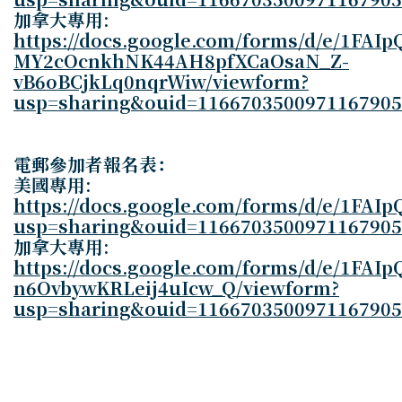
加拿大專用
:
https://docs.google.com/forms/d/e/1FAIp
MY2cOcnkhNK44AH8pfXCaOsaN_Z-
vB6oBCjkLq0nqrWiw/viewform?
usp=sharing&ouid=1166703500971167905
電郵參加者報名表：
美國專用
:
https://docs.google.com/forms/d/e/1
usp=sharing&ouid=1166703500971167905
加拿大專用
:
https://docs.google.com/forms/d/e/1FA
n6OvbywKRLeij4uIcw_Q/viewform?
usp=sharing&ouid=1166703500971167905