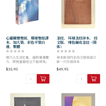
心靈關懷聖經．環球聖經譯
圣经． 环球圣经译本． 经
本．加大裝．彩色平裝白
文版． 啡色俪皮金边（简
邊．繁體
体）
現代人生活忙亂，面對重重壓
单本新旧约全经文排版装订
力，即使基督徒也不能倖免。
新一代华语译本
《心靈關懷聖經》以“全人關
在"准确、清楚、流畅、一
$35.95
$49.95
懷的進路＂編寫，結合聖經、
致、文采"这五个层面上更妥
神學與輔導，幫助華人信徒在
善考虑的译本！
人生磨煉中活用神的話語，助
己助...