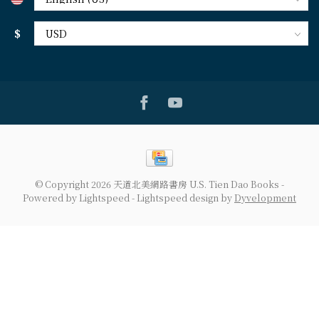
$
© Copyright 2026 天道北美網路書房 U.S. Tien Dao Books
-
Powered by
Lightspeed
-
Lightspeed design
by
Dyvelopment