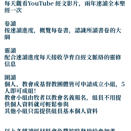
每天觀看YouTube 經文影片，兩年速讀全本聖
經一次
卷讀
按速讀進度，概覽每卷書，認識所讀書卷的大
綱
靈
讀
配合速讀進度每天接收孕育自經文脈絡的靈修
信息
圍讀
個人、教會或基督教團體皆可申請成立小組，5
人即可成組！
教會小組由牧者以教會名義報名，組員不用提
供個人資料就可輕鬆參與
其他小組只需提供組員基本個人資料
以上各種讀經材料會免費按時發放給參加者，