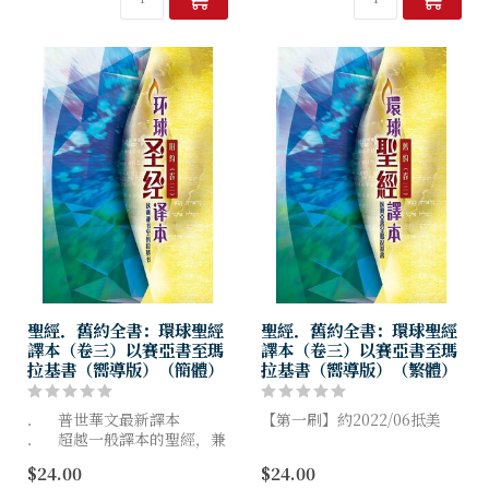
聖經．舊約全書：環球聖經
聖經．舊約全書：環球聖經
譯本（卷三）以賽亞書至瑪
譯本（卷三）以賽亞書至瑪
拉基書（嚮導版）（簡體）
拉基書（嚮導版）（繁體）
． 普世華文最新譯本
【第一刷】約2022/06抵美
． 超越一般譯本的聖經，兼
有讀經工具的功能
． 普世華文最新譯本
$24.00
$24.00
． 超越一般譯本的聖經，兼