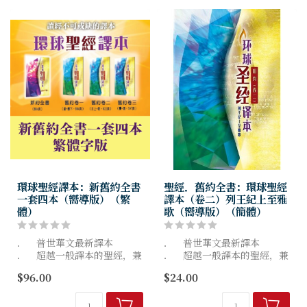
環球聖經譯本：新舊約全書
聖經．舊約全書：環球聖經
一套四本（嚮導版）（繁
譯本（卷二）列王紀上至雅
體）
歌（嚮導版）（簡體）
． 普世華文最新譯本
． 普世華文最新譯本
． 超越一般譯本的聖經，兼
． 超越一般譯本的聖經，兼
有讀經工具的功能
有讀經工具的功能
$96.00
$24.00
． 以現代漢語清楚表達聖經
的原意