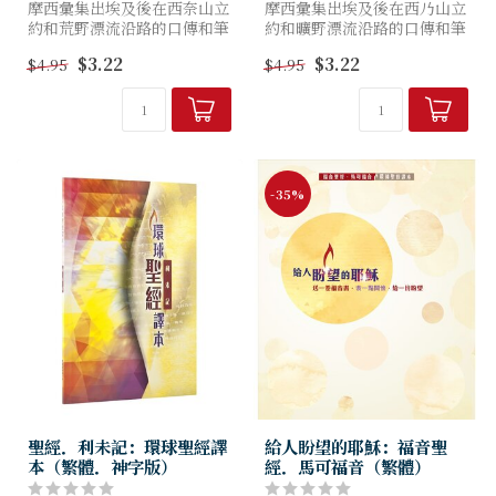
摩西彙集出埃及後在西奈山立
摩西彙集出埃及後在西乃山立
約和荒野漂流沿路的口傳和筆
約和曠野漂流沿路的口傳和筆
錄，在摩押平原全部整合成
錄，在摩押平原全部整合成
$3.22
$3.22
$4.95
$4.95
書，即摩西五經，為即將進入
書，即摩西五經，為即將進入
迦南地的以色列民展開「神學
迦南地的以色列民進行「神學
培訓」（民36:13），好讓百
培訓」（民36:13），好讓百
姓...
姓...
-35%
聖經．利未記：環球聖經譯
給人盼望的耶穌：福音聖
本（繁體．神字版）
經．馬可福音（繁體）