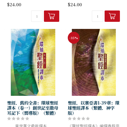
． 普世華文最新譯本
有讀經工具的功能
$24.00
$24.00
． 超越一般譯本的聖經，兼
． 以現代漢語清楚表達聖經
有讀經工具的功能
的原意
-35%
聖經．舊約全書：環球聖經
聖經．以賽亞書1-39章：環
譯本（卷一）創世記至撒母
球聖經譯本（繁體．神字
耳記下（嚮導版）（繁體）
版）
． 普世華文最新譯本
《環球聖經譯本》編譯過程非