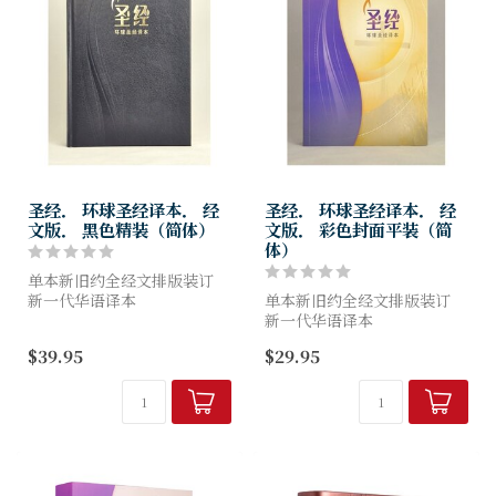
圣经． 环球圣经译本． 经
圣经． 环球圣经译本． 经
文版． 黑色精装（简体）
文版． 彩色封面平装（简
体）
单本新旧约全经文排版装订
新一代华语译本
单本新旧约全经文排版装订
在"准确、清楚、流畅、一
新一代华语译本
致、文采"这五个层面上更妥
在"准确、清楚、流畅、一
$39.95
$29.95
善考虑的译本！
致、文采"这五个层面上更妥
善考虑的译本！