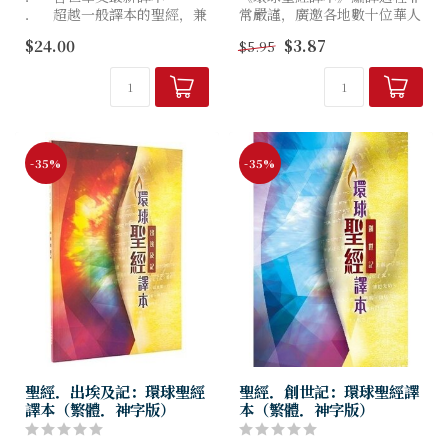
． 超越一般譯本的聖經，兼
常嚴謹，廣邀各地數十位華人
有讀經工具的功能
聖經學者，參照原文底本詳細
$24.00
$3.87
$5.95
． 以現代漢語清楚表達聖經
審訂譯文，並由另一批學者回
的原意
應和補充；然後，綜合本會駐
會學者、研究助理和編輯團隊
的獨...
-35%
-35%
聖經．出埃及記：環球聖經
聖經．創世記：環球聖經譯
譯本（繁體．神字版）
本（繁體．神字版）