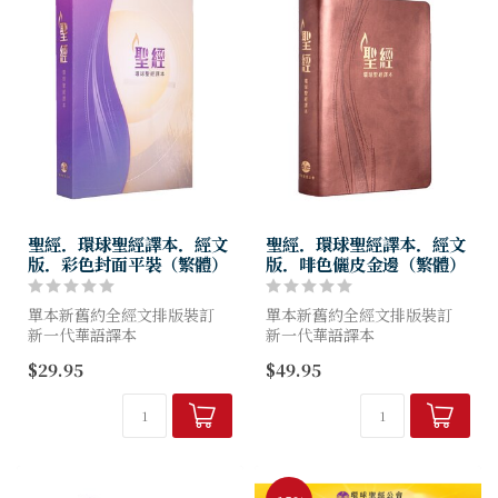
聖經．環球聖經譯本．經文
聖經．環球聖經譯本．經文
版．彩色封面平裝（繁體）
版．啡色儷皮金邊（繁體）
單本新舊約全經文排版裝訂
單本新舊約全經文排版裝訂
新一代華語譯本
新一代華語譯本
在"準確、清楚、流暢、一
在"準確、清楚、流暢、一
$29.95
$49.95
致、文采"這五個層面上更妥
致、文采"這五個層面上更妥
善考慮的譯本！
善考慮的譯本！