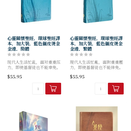
心靈關懷聖經．環球聖經譯
心靈關懷聖經．環球聖經譯
本．加大裝．藍色儷皮燙金
本．加大裝．藍色儷皮燙金
金邊．簡體
金邊．繁體
现代人生活忙乱，面对重重压
現代人生活忙亂，面對重重壓
力，即使基督徒也不能幸免。
力，即使基督徒也不能倖免。
《心灵关怀圣经》以“全人关
《心靈關懷聖經》以“全人關
$55.95
$55.95
怀的进路＂编写，结合圣经、
懷的進路＂編寫，結合聖經、
神学与辅导，帮助华人信徒在
神學與輔導，幫助華人信徒在
人生磨炼中活用神的话语，助
人生磨煉中活用神的話語，助
己...
己助...