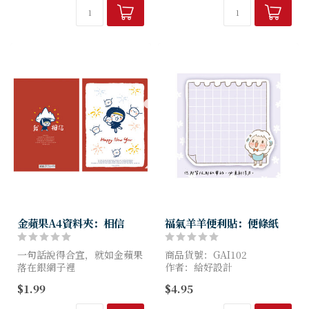
金蘋果A4資料夾：相信
福氣羊羊便利貼：便條紙
一句話說得合宜，就如金蘋果
商品貨號：GAI102
落在銀網子裡
作者：給好設計
金蘋果L夾共有4款圖案，正反
尺寸：8.5x8.5cm
$1.99
$4.95
面皆有不同設計
無論是收納重要文件或是小紙