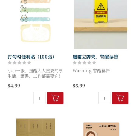
打勾勾便利貼（100張）
屬靈立牌夾．警醒禱告
小小一張，提醒大大重要的事
Warning 警醒禱告
生活、讀書、工作都需要它！
迷你尺寸 高6cm × 寬
$4.99
$5.99
商品特色
3cm，專為基督徒設計的趣
書寫滑順：適用原子筆、鉛
味桌面小物。
筆、中性筆
可作為桌面擺件，也能夾資
黏性適中：不易掉落，撕除不
料、夾便簽、夾零食。
留痕
紙質細緻：不...