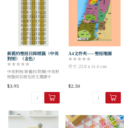
新舊約聖經目錄標籤（中英
A4文件夾——聖經地圖
對照）（金色）
尺寸: 22.0 x 31.0 cm
中英對照/新舊約/附贈:中英對
照聖經目錄及經文選讀卡
圖夠大，字夠清！一圖看盡
「從但到別是巴」！
$3.95
$2.50
聖經地圖涵蓋新舊約中以色列
地重要的地方，正面是舊約的
「十二支派分佈圖」...