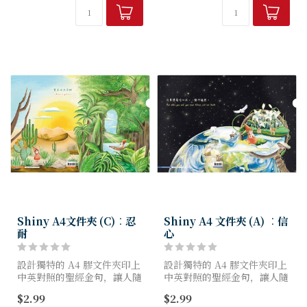
有保障。
可作為桌面擺件，也能夾資
料、夾便簽、夾零食。
Shiny A4文件夾 (C)︰忍
Shiny A4 文件夾 (A) ︰信
耐
心
設計獨特的 A4 膠文件夾印上
設計獨特的 A4 膠文件夾印上
中英對照的聖經金句，讓人隨
中英對照的聖經金句，讓人隨
時隨地思想上帝的聖言。
時隨地思想上帝的聖言。
$2.99
$2.99