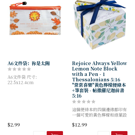
A6文件袋：祢是太陽
Rejoice Always Yellow
Lemon Note Block
with a Pen - 1
A6文件袋 尺寸：
Thessalonians 5:16
22.5x12.4cm
"常常喜樂"黃色檸檬便條本
+筆套裝 - 帖撒羅尼迦前書
5:16
這個便條本的四個邊緣都印有
一個可愛的黃色檸檬和綠葉設
計。每一張白色的撕下來的頁
$2.99
$12.99
面右上角都有一個檸檬樹枝，
上面長滿了黃色的檸檬和綠色