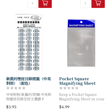
張或貼紙都可以，是最實用的
收納幫手。
新舊約聖經目錄標籤（中英
Pocket Square
對照）（銀色）
Magnifying Sheet
中英對照/新舊約/附贈:中英對
Keep a Pocket Square
照聖經目錄及經文選讀卡
Magnifying Sheet in your
pocket to pull out at a
$3.95
$4.99
moment's n...