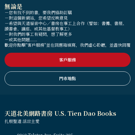
無論是
－您有找不到的書，要我們協助訂購
－對這個新網站，您希望反映意見
－希望與天道福音中心／書房在事工上合作（譬如：書攤、書展、
讀書會、講座、或其他基督教事工）
－對我們的事工有疑問，想了解更多
－或其他問題......
歡迎你點擊"客戶服務"並在回應箱填寫，我們虛心聆聽，並盡快回覆
客戶服務
門市地點
天道北美網路書房 U.S. Tien Dao Books
扎根聖道 活出主愛
9060 Telstar Ave, Suite 205