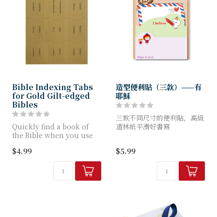
Bible Indexing Tabs
造型便利貼（三款）——有
for Gold Gilt-edged
耶穌
Bibles
三款不同尺寸的便利貼，高級
Quickly find a book of
道林紙平滑好書寫
the Bible when you use
背膠可重複黏貼好方便，即撕
the durable Bible
即貼隨手隨處留言
$4.99
$5.99
Indexing Tabs fo...