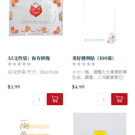
A5文件袋：祢有修復
美好便利貼（100張）
A5文件袋 尺寸：26x19cm
小小一張，提醒大大重要的事
生活、讀書、工作都需要它！
$3.99
$4.99
商品特色
書寫滑順：適用原子筆、鉛
筆、中性筆
黏性適中：不易掉落，撕除不
留痕
紙質細緻：不...