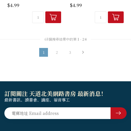
Indexing Tabs serve a
Bible Indexing Tabs to
$4.99
$4.99
dual purpose...
easily distin...
68個搜尋結果中的第
1
-
24
1
2
3
訂閱關注 天道北美網路書房 最新消息！
最新書訊、讀書會、講座、福音事工