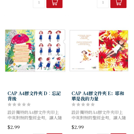
的葉子。在底部中央以黑色墨
水優...
CAP A4膠文件夾 D︰忘記
CAP A4膠文件夾 E：耶和
背後
華是我的力量
設計獨特的A4膠文件夾印上
設計獨特的A4膠文件夾印上
中英對照的聖經金句，讓人隨
中英對照的聖經金句，讓人隨
時隨地思想上帝的聖言。
時隨地思想上帝的聖言。
$2.99
$2.99