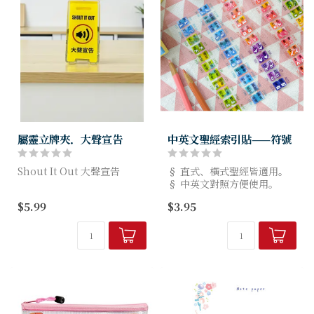
屬靈立牌夾．大聲宣告
中英文聖經索引貼——符號
Shout It Out 大聲宣告
§ 直式、橫式聖經皆適用。
§ 中英文對照方便使用。
迷你尺寸 高6cm × 寬
§ PVC材質，好撕不殘膠。
$5.99
$3.95
3cm，專為基督徒設計的趣
§ 規格：10.5x15cm。
味桌面小物。
§ 台灣本地設計製造，品質
可作為桌面擺件，也能夾資
有保障。
料、夾便簽、夾零食。