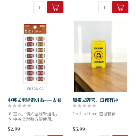
中英文聖經索引貼——古卷
屬靈立牌夾．這裡有神
§ 直式、橫式聖經皆適用。
God Is Here 這裡有神
§ 中英文對照方便使用。
§ PVC材質，好撕不殘膠。
迷你尺寸 高6cm × 寬
$2.99
$5.99
§ 規格：6.9x14.5cm。
3cm，專為基督徒設計的趣
§ 台灣本地設計製造，品質
味桌面小物。