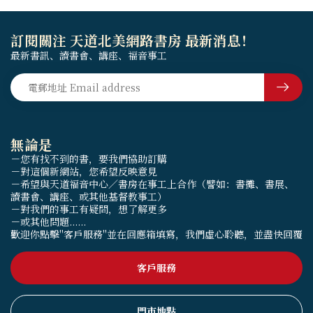
訂閱關注 天道北美網路書房 最新消息！
最新書訊、讀書會、講座、福音事工
無論是
－您有找不到的書，要我們協助訂購
－對這個新網站，您希望反映意見
－希望與天道福音中心／書房在事工上合作（譬如：書攤、書展、
讀書會、講座、或其他基督教事工）
－對我們的事工有疑問，想了解更多
－或其他問題......
歡迎你點擊"客戶服務"並在回應箱填寫，我們虛心聆聽，並盡快回覆
客戶服務
門市地點