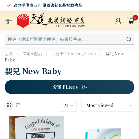
致力提供廣泛的
屬靈書籍&基督教禮品
0
選
單
主頁
/
文創&禮品
/
心意卡 Greeting Cards
/
嬰兒 New
Baby
嬰兒 New Baby
分類 Filters