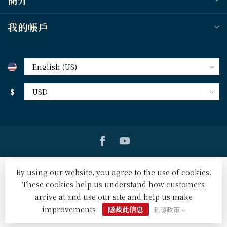
我的帳戶
$
By using our website, you agree to the use of cookies.
These cookies help us understand how customers
arrive at and use our site and help us make
© Copyright 2026 天道北美網路書房 U.S. Tien Dao Books
-
Powered by
Lightspeed
-
Lightspeed design
by
Dyvelopment
improvements.
隱藏此信息
私隱政策 »