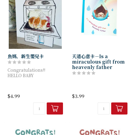
魚媽．新生嬰兒卡
天道心意卡－Is a
miraculous gift from
heavenly father
Congratulations!!
HELLO BABY
A little bit of heaven sent
down to earth
$4.99
$3.99
卡尺寸：...