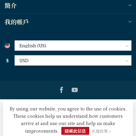
簡介
我的帳戶
$
By using our website, you agree to the use of cookies.
These cookies help us understand how customers
arrive at and use our site and help us make
© Copyright 2026 天道北美網路書房 U.S. Tien Dao Books
-
Powered by
Lightspeed
-
Lightspeed design
by
Dyvelopment
improvements.
隱藏此信息
私隱政策 »