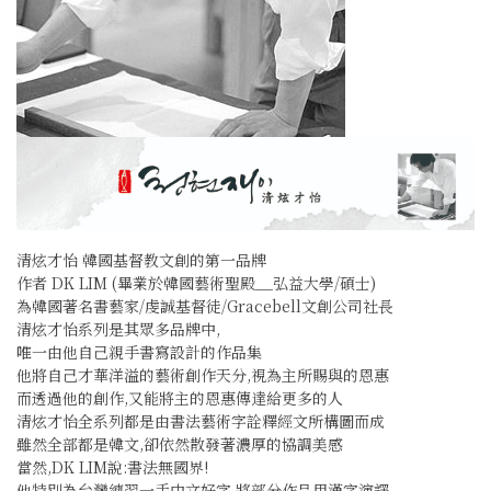
清炫才怡 韓國基督教文創的第一品牌
作者 DK LIM (畢業於韓國藝術聖殿__弘益大學/碩士)
為韓國著名書藝家/虔誠基督徒/Gracebell文創公司社長
清炫才怡系列是其眾多品牌中,
唯一由他自己親手書寫設計的作品集
他將自己才華洋溢的藝術創作天分,視為主所賜與的恩惠
而透過他的創作,又能將主的恩惠傳達給更多的人
清炫才怡全系列都是由書法藝術字詮釋經文所構圖而成
雖然全部都是韓文,卻依然散發著濃厚的協調美感
當然,DK LIM說:書法無國界!
他特別為台灣練習一手中文好字,將部分作品用漢字演譯