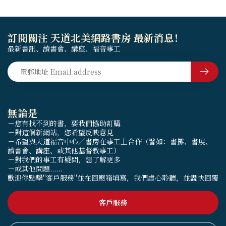
訂閱關注 天道北美網路書房 最新消息！
最新書訊、讀書會、講座、福音事工
無論是
－您有找不到的書，要我們協助訂購
－對這個新網站，您希望反映意見
－希望與天道福音中心／書房在事工上合作（譬如：書攤、書展、
讀書會、講座、或其他基督教事工）
－對我們的事工有疑問，想了解更多
－或其他問題......
歡迎你點擊"客戶服務"並在回應箱填寫，我們虛心聆聽，並盡快回覆
客戶服務