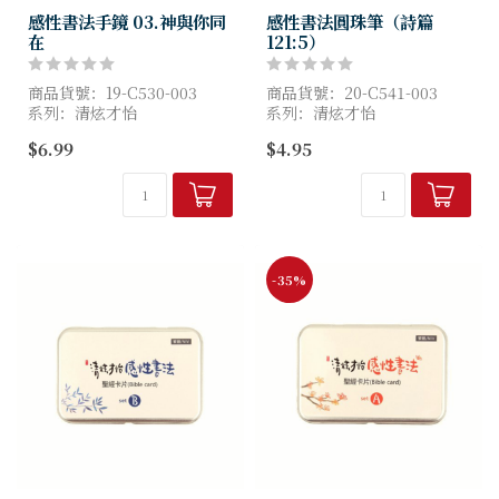
感性書法手鏡 03.神與你同
感性書法圓珠筆（詩篇
在
121:5）
商品貨號：19-C530-003
商品貨號：20-C541-003
系列：清炫才怡
系列：清炫才怡
出版社：葛莉絲貝兒
出版社：葛莉絲貝兒
$6.99
$4.95
Gracebell
Gracebell
尺寸：7.5x7.5cm
尺寸：1.1x14.5cm
-35%