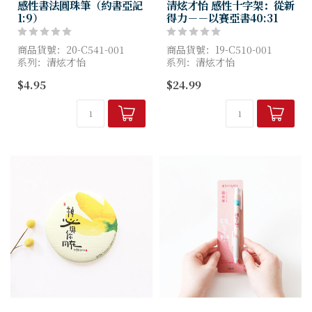
感性書法圓珠筆（約書亞記
清炫才怡 感性十字架：從新
1:9）
得力－－以賽亞書40:31
商品貨號：20-C541-001
商品貨號：19-C510-001
系列：清炫才怡
系列：清炫才怡
出版社：葛莉絲貝兒
出版社：葛莉絲貝兒
$4.95
$24.99
Gracebell
Gracebell
尺寸：1.1x14.5cm
尺寸：長7x寬7x厚度0.5cm