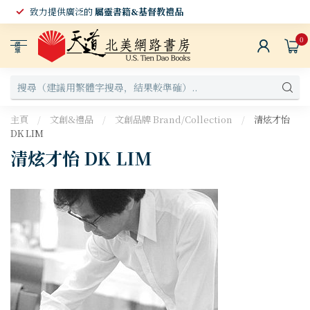
致力提供廣泛的
屬靈書籍&基督教禮品
0
選
單
主頁
/
文創&禮品
/
文創品牌 Brand/Collection
/
清炫才怡
DK LIM
清炫才怡 DK LIM