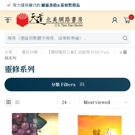
致力提供廣泛的
屬靈書籍&基督教禮品
0
選
單
主頁
/
書目分類
/
【環球聖經公會】出版物 WBS Pub.
/
o 靈
修系列
靈修系列
分類 Filters