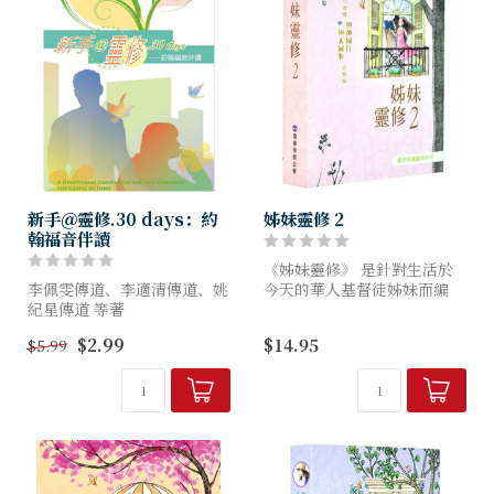
新手＠靈修.30 days：約
姊妹靈修 2
翰福音伴讀
《姊妹靈修》 是針對生活於
李佩雯傳道、李適清傳道、姚
今天的華人基督徒姊妹而編
紀星傳道 等著
寫，嘗試結合靈修與輔導，協
助讀者一方面汲取真理的力
$2.99
$14.95
$5.99
靈修段落：按文意將約翰福音
量，一方面學習應付人生不同
分為30個靈修段落，內容針對
處境，是追求脫離空談，渴望
初信者的靈命和信仰生活。
腳踏實地...