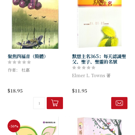
聚焦四福音（簡體）
默想主名365：每天認識聖
父、聖子、聖靈的名號
作者： 杜嘉
Elmer L. Towns 著
新约四福音书，365天专题式
灵修，一天一篇； 按照耶稣
《默想主名365》是心靈的導
$18.95
$11.95
的生平排列； 文风清新、凝
引： 領你每天認識神一個獨
炼，平易、轻快，非常适合牧
特的名號 助你反省神與你獨
者、传道引用。 这是一本出
特的關係。領你每天與神對
自心灵...
談，領你透過神的...
-50%