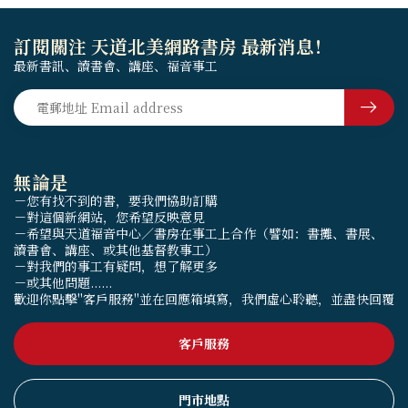
訂閱關注 天道北美網路書房 最新消息！
最新書訊、讀書會、講座、福音事工
無論是
－您有找不到的書，要我們協助訂購
－對這個新網站，您希望反映意見
－希望與天道福音中心／書房在事工上合作（譬如：書攤、書展、
讀書會、講座、或其他基督教事工）
－對我們的事工有疑問，想了解更多
－或其他問題......
歡迎你點擊"客戶服務"並在回應箱填寫，我們虛心聆聽，並盡快回覆
客戶服務
門市地點