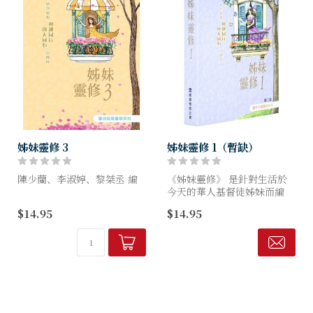
姊妹靈修 3
姊妹靈修 1（暫缺）
陳少蘭、李淑婷、黎桀丞 編
《姊妹靈修》 是針對生活於
今天的華人基督徒姊妹而編
《姊妹靈修》 是針對生活於
寫，嘗試結合靈修與輔導，協
$14.95
$14.95
今天的華人基督徒姊妹而編
助讀者一方面汲取真理的力
寫，嘗試結合靈修與輔導，協
量，一方面學習應付人生不同
助讀者一方面汲取真理的力
處境，是追求脫離空談，渴望
量，一方面學習應付人生不
腳踏實地...
同...