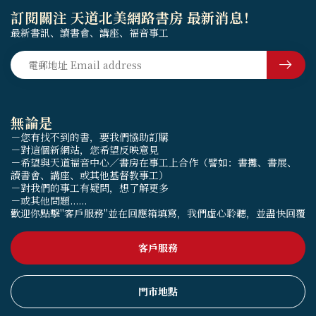
訂閱關注 天道北美網路書房 最新消息！
最新書訊、讀書會、講座、福音事工
無論是
－您有找不到的書，要我們協助訂購
－對這個新網站，您希望反映意見
－希望與天道福音中心／書房在事工上合作（譬如：書攤、書展、
讀書會、講座、或其他基督教事工）
－對我們的事工有疑問，想了解更多
－或其他問題......
歡迎你點擊"客戶服務"並在回應箱填寫，我們虛心聆聽，並盡快回覆
客戶服務
門市地點