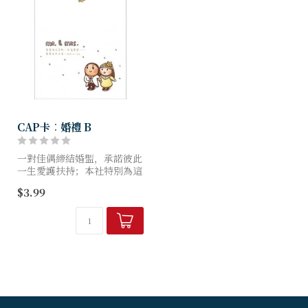
CAP卡︰婚禮 B
一對佳偶締結婚盟，承諾彼此
一生愛護扶持；本社特別為這
個大喜日子設計了一系列婚禮
$3.99
卡，讓你藉著聖經動人的字
句，把從上帝而來的愛和祝福
定格在美麗溫馨的畫面裡。