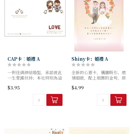
CAP卡︰婚禮 A
Shiny卡：婚禮 A
一對佳偶締結婚盟，承諾彼此
全新的心意卡，構圖吸引、感
一生愛護扶持；本社特別為這
情細緻，配上相應的金句，將
個大喜日子設計了一系列婚禮
神的盼望帶給身邊的人，亦為
$3.95
$4.99
卡，讓你藉著聖經動人的字
他們的日子帶來光亮閃閃！
句，把從上帝而來的愛和祝福
定格在美麗溫馨的畫面裡。
編號：E0315A
尺寸（闊x高mm）：105...