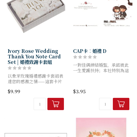
Ivory Rose Wedding
CAP卡︰婚禮 D
Thank You Note Card
Set | 婚禮致謝卡套組
一對佳偶締結婚盟，承諾彼此
一生愛護扶持；本社特別為這
以象牙玫瑰婚禮感謝卡套組表
個大喜日子設計了一系列婚禮
達您的感激之情——這套卡片
卡，讓你藉著聖經動人的字
與您的大喜之日同樣優雅。
句，把從上帝而來的愛和祝福
$9.99
$3.95
定格在美麗溫馨的畫面裡。 ..
每張卡片皆以柔白玫瑰與纖細
滿天星為底，象徵純潔與愛
意。感謝語句以華麗的金箔
字...