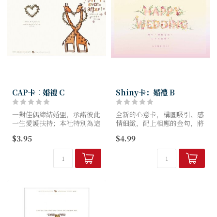
CAP卡︰婚禮 C
Shiny卡：婚禮 B
一對佳偶締結婚盟，承諾彼此
全新的心意卡，構圖吸引、感
一生愛護扶持；本社特別為這
情細緻，配上相應的金句，將
個大喜日子設計了一系列婚禮
神的盼望帶給身邊的人，亦為
$3.95
$4.99
卡，讓你藉著聖經動人的字
他們的日子帶來光亮閃閃！
句，把從上帝而來的愛和祝福
定格在美麗溫馨的畫面裡。
編號：E0315B
尺寸（闊x高mm）：150...