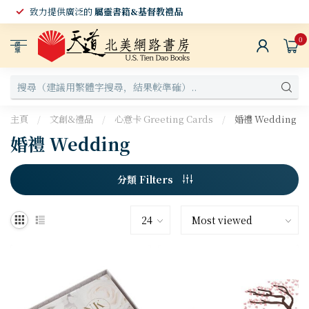
致力提供廣泛的
屬靈書籍&基督教禮品
0
選
單
主頁
/
文創&禮品
/
心意卡 Greeting Cards
/
婚禮 Wedding
婚禮 Wedding
分類 Filters