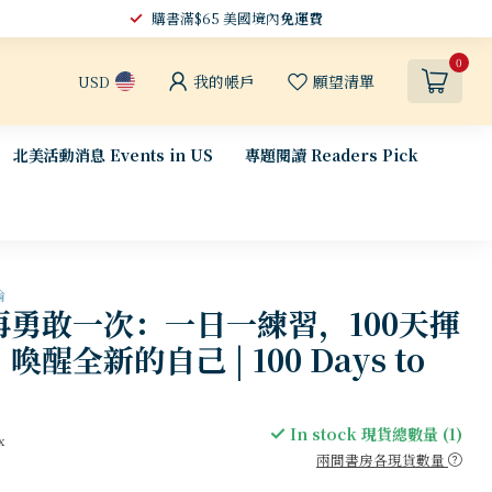
購書滿$65 美國境內
免運費
0
我的帳戶
願望清單
USD
北美活動消息 Events in US
專題閱讀 Readers Pick
論
再勇敢一次：一日一練習，100天揮
醒全新的自己 | 100 Days to
In stock 現貨總數量 (1)
x
兩間書房各現貨數量