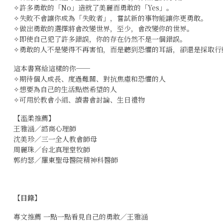
✧許多勇敢的「No」造就了美麗而勇敢的「Yes」。
✧失敗不會讓你成為「失敗者」，嘗試新的事物能讓你更勇敢。
✧做出勇敢的選擇將會改變世界，至少，會改變你的世界。
✧即使自己犯了許多錯誤，你的存在仍然不是一個錯誤。
✧勇敢的人不是變得不再害怕，而是聽到恐懼的耳語，卻還是採取行
這本書寫給這樣的你──
✧期待個人成長、度過難關、對抗焦慮和恐懼的人
✧想要為自己的生活點燃希望的人
✧可用於教會小組、讀書會討論、生日禮物
【溫柔推薦】
王雅涵／諮商心理師
沈美珍／三一全人教會師母
周麗珠／台北真理堂牧師
郭約瑟／羅東聖母醫院精神科醫師
【目錄】
專文推薦 一點一點看見自己的勇敢／王雅涵