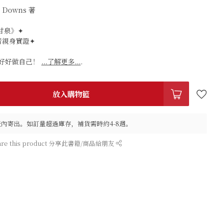
 Downs 著
甘泉》✦
讀者親身實證✦
好好做自己！
...了解更多...
.
放入購物籃
作天內寄出。如訂量超過庫存，補貨需時約4-8週。
are this product 分享此書籍/商品給朋友