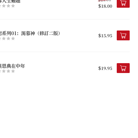
解人生難題
$18.00
恕系列01：渴慕神（修訂二版）
$15.95
異恩典在中年
$19.95