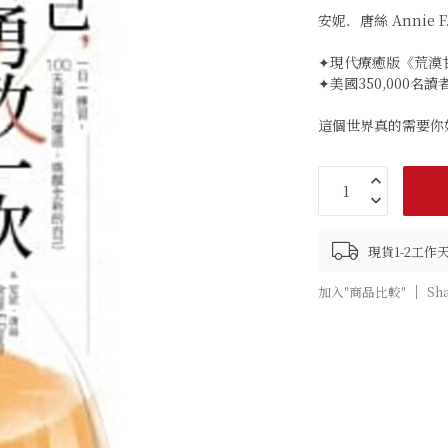
安妮．唐絲 Annie F.
✦現代療癒版《荒漠
✦美國350,000名
這個世界真的需要你
現貨1-2工
加入"商品比較"
Sh