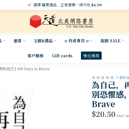
選擇 購買禮品，正常運費一律只收
$6.99
品
童書
文創&禮品
o 作者專頁 o
促銷 SALE
客戶服務
Gift cards
強化搜尋
 100 Days to Brave
0 個評
為自己，
別恐懼感，喚
Brave
$20.50
Excl. ta