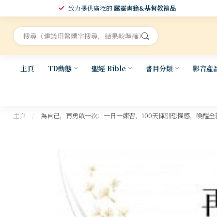
致力提供廣泛的
屬靈書籍&基督教禮品
主頁
TD動態
聖經 Bible
書目分類
影音產
主頁
/
為自己，再勇敢一次：一日一練習，100天揮別恐懼感，喚醒全新的自己 |