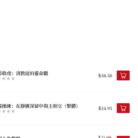
尋敬虔：清教徒的靈命觀
$38.50
靈操練：在靜廣深留中與主相交（繁體）
$24.95
$21.00