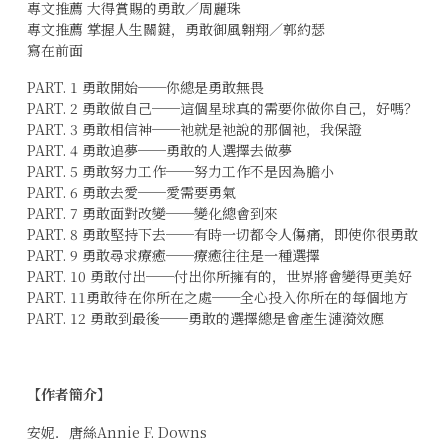
專文推薦 大得賞賜的勇敢／周麗珠
專文推薦 掌握人生關鍵，勇敢御風翱翔／郭約瑟
寫在前面
PART. 1 勇敢開始──你總是勇敢無畏
PART. 2 勇敢做自己──這個星球真的需要你做你自己，好嗎？
PART. 3 勇敢相信神──祂就是祂說的那個祂，我保證
PART. 4 勇敢追夢──勇敢的人選擇去做夢
PART. 5 勇敢努力工作──努力工作不是因為膽小
PART. 6 勇敢去愛──愛需要勇氣
PART. 7 勇敢面對改變──變化總會到來
PART. 8 勇敢堅持下去──有時一切都令人傷痛，即使你很勇敢
PART. 9 勇敢尋求療癒──療癒往往是一種選擇
PART. 10 勇敢付出──付出你所擁有的，世界將會變得更美好
PART. 11勇敢待在你所在之處──全心投入你所在的每個地方
PART. 12 勇敢到最後──勇敢的選擇總是會產生漣漪效應
【作者簡介】
安妮．唐絲Annie F. Downs