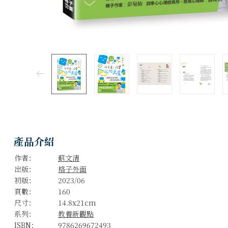
產品介紹
作者：
蘇文清
出版：
格子外面
初版：
2023/06
頁數：
160
尺寸：
14.8x21cm
系列：
教養新觀點
ISBN：
9786269672493