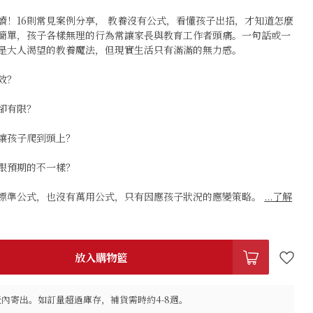
讀！16則常見案例分享， 教養沒有公式，看懂孩子出招，才知道怎麼
簡單，孩子各樣無理的行為常讓家長與教育工作者頭痛。一句話或一
是大人渴望的教養魔法，但現實生活只有滿滿的無力感。
效？
卻有限？
讓孩子爬到頭上？
跟預期的不一樣？
標準公式，也沒有萬用公式，只有因應孩子狀況的應變策略。
...了解
放入購物籃
作天內寄出。如訂量超過庫存，補貨需時約4-8週。