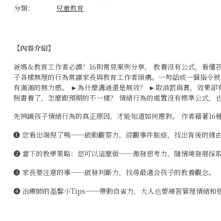
分類：
兒童教育
【內容介紹】
爸媽＆教育工作者必讀！16則常見案例分享， 教養沒有公式，看懂
子各樣無理的行為常讓家長與教育工作者頭痛。一句話或一個指令就
有滿滿的無力感。 ►為什麼溝通還是無效？ ►取消罰與賞，效果卻
照書養了，怎麼跟預期的不一樣？ 情緒行為的處置沒有標準公式，
先辨識孩子情緒行為的真正原因，才能知道如何應對。 作者藉著16
❶ 您看出端倪了嗎──啟動觀察力，綜觀事件脈絡，找出背後的緣
❷ 當下的教學策略：您可以這麼做──激發思考力，隨情境發展採
❸ 家長要注意的事──啟發判斷力，找尋最適合孩子的教養觀念。
❹ 治療師的溫馨小Tips──帶動自省力，大人也要練習管理情緒和