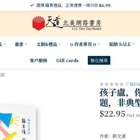
選擇 購買禮品，正常運費一律只收
$6.99
品
童書
文創&禮品
o 作者專頁 o
促銷 SALE
客戶服務
Gift cards
強化搜尋
解法
0 個評
孩子盧，
題，非典
$22.95
Excl. ta
作者：蘇文清