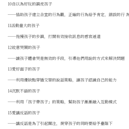
10自以為好玩的調皮孩子
──協助孩子建立合宜的行為觀，正確的行為給予肯定，錯誤的行 
11活動量大的孩子
──拖慢孩子的步調，打開有效接收訊息的感官通道
12故意哭鬧的孩子
──讓孩子體會哭是無效的手段，引導他們用說的方式來解決問題
13愛好面子的孩子
──利用優缺點穿插交替的說話策略，讓孩子認識自己的能力
14沉默不語的孩子
──利用「孩子帶孩子」的策略，幫助孩子漸漸融入互動模式
15愛講反話的孩子
──講反話是為了引起關注，揭穿孩子的同時要給予臺階下