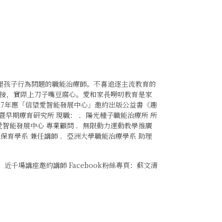
處理孩子行為問題的職能治療師。不喜追逐主流教育的
接，實際上刀子嘴豆腐心。愛和家長嘮叨教育是家
017年應「信望愛智能發展中心」邀約出版公益書《趣
暨早期療育研究所 現職： ．陽光種子職能治療所 所
望愛智能發展中心 專業顧問 ．無限動力運動教學推廣
兒保育學系 兼任講師 ．亞洲大學職能治療學系 助理
．近千場講座邀約講師 Facebook粉絲專頁：蘇文清