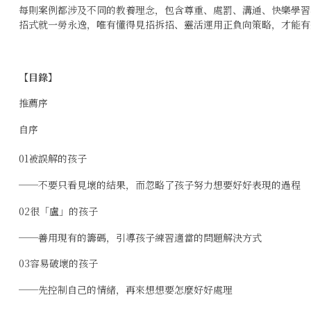
每則案例都涉及不同的教養理念，包含尊重、處罰、溝通、快樂學習
招式就一勞永逸，唯有懂得見招拆招、靈活運用正負向策略，才能有
【目錄】
推薦序
自序
01被誤解的孩子
──不要只看見壞的結果，而忽略了孩子努力想要好好表現的過程
02很「盧」的孩子
──善用現有的籌碼，引導孩子練習適當的問題解決方式
03容易破壞的孩子
──先控制自己的情緒，再來想想要怎麼好好處理