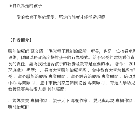
16自以為是的孩子
──愛的教育不等於溺愛，堅定的態度才能塑造規範
【作者簡介】
職能治療師 蘇文清 「陽光種子職能治療所」所長，也是一位擅長
思維，傾向以務實角度探討孩子的行為模式。給予家長的建議看似直
長的責任，認為找出適合孩子的教養及教育是重要的事。 著作： 2
玩遊戲》 學歷： ．長庚大學職能治療學系 ．台中教育大學幼稚教育
長 ．童心職能治療所 專業顧問 ．童心語言治療所 專業顧問 ．信
中心 專業顧問 ．臺中市慢飛家庭關懷協會 專業顧問 ．育達大學幼
教授級專業技術人員 其他經歷：
．媽媽寶寶 專欄作家 ．親子天下 專欄作家 ．嬰兒與母親 專欄作家 
職能治療師
孩子卢，你要比他更卢：16种典型的孩子问题，非典型的教养解法
苏文清