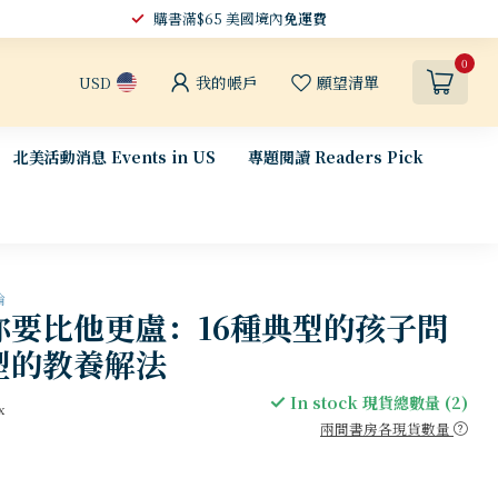
購書滿$65 美國境內
免運費
0
我的帳戶
願望清單
USD
北美活動消息 Events in US
專題閱讀 Readers Pick
論
你要比他更盧：16種典型的孩子問
型的教養解法
In stock 現貨總數量 (2)
x
兩間書房各現貨數量