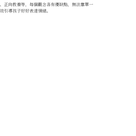
、正向教養等，每個觀念各有優缺點，無法靠單一
效引導孩子好好表達情緒。