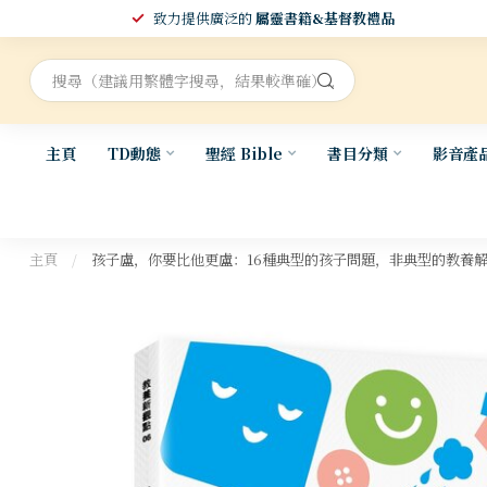
致力提供廣泛的
屬靈書籍&基督教禮品
主頁
TD動態
聖經 Bible
書目分類
影音產
主頁
/
孩子盧，你要比他更盧：16種典型的孩子問題，非典型的教養