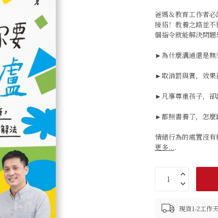
爸媽＆教育工作者必
接招！教養之路並不
個指令就能解決問題
►為什麼溝通還是無
►取消罰與賞，效果
►凡事尊重孩子，卻
►都照書養了，怎麼
情緒行為的處置沒有
更多...
.
現貨1-2工