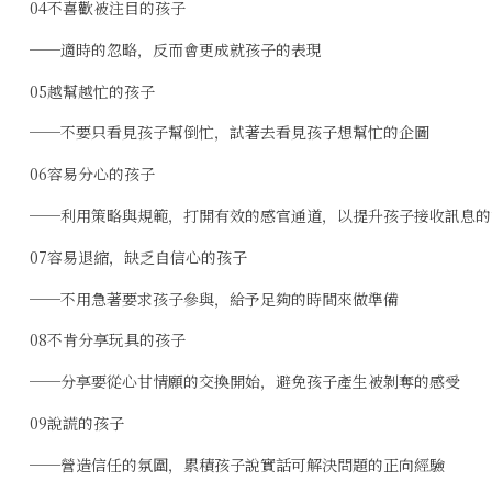
04不喜歡被注目的孩子
──適時的忽略，反而會更成就孩子的表現
05越幫越忙的孩子
──不要只看見孩子幫倒忙，試著去看見孩子想幫忙的企圖
06容易分心的孩子
──利用策略與規範，打開有效的感官通道，以提升孩子接收訊息的
07容易退縮，缺乏自信心的孩子
──不用急著要求孩子參與，給予足夠的時間來做準備
08不肯分享玩具的孩子
──分享要從心甘情願的交換開始，避免孩子產生被剝奪的感受
09說謊的孩子
──營造信任的氛圍，累積孩子說實話可解決問題的正向經驗