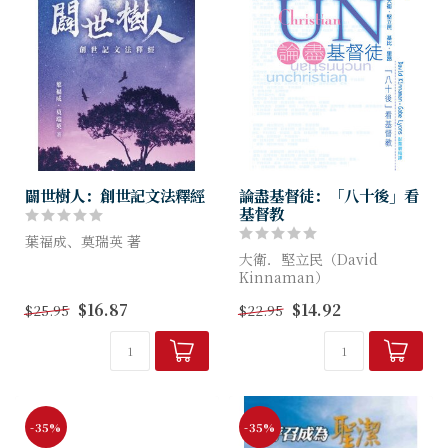
闢世樹人：創世記文法釋經
論盡基督徒：「八十後」看
基督教
葉福成、莫瑞英 著
大衛．堅立民（David
同樣是創世記，不同的作者採
Kinnaman）
用不同的手法探討這書卷。也
基比．理昂（Gabe Lyons）
$16.87
$14.92
$25.95
$22.95
許你已經讀過不少遍創世記，
著
本書的作者引領我們以不同面
向重讀創世記。全書有32章，
沒有調查就沒有發言權。 本
每...
書基於巴喬治集團研究報告，
查訪美國青年人...
-35%
-35%