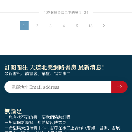
409個搜尋結果中的第
1
-
24
1
2
3
4
5
18
訂閱關注 天道北美網路書房 最新消息！
最新書訊、讀書會、講座、福音事工
無論是
－您有找不到的書，要我們協助訂購
－對這個新網站，您希望反映意見
－希望與天道福音中心／書房在事工上合作（譬如：書攤、書展、