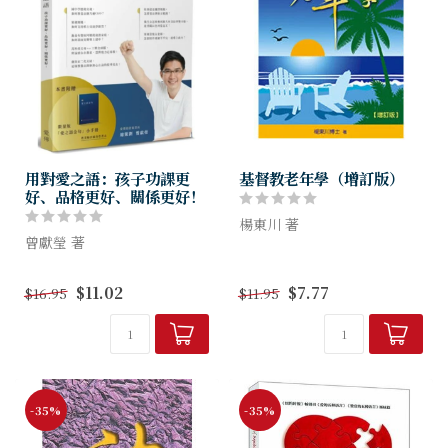
用對愛之語：孩子功課更
基督教老年學（增訂版）
好、品格更好、關係更好！
楊東川 著
曾獻瑩 著
聖經中對老年學的啟示為何？
管孩子用3C管到孩子感謝父
當代基督教對老化的了解又是
$11.02
$7.77
$16.95
$11.95
母。用對愛之語，讓青少年自
如何？身為基督徒如何關顧老
己來黏你。
人？
如何用40分貝教養獨生女考上
本書將作拋磚引玉的探討。盼
國立大學法政雙主修，還會幫
能作為對老年人的獻禮；也盼
爸媽策劃親密之旅？
能喚...
-35%
-35%