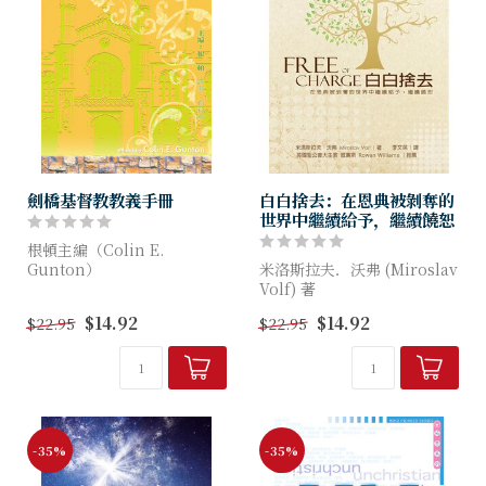
劍橋基督教教義手冊
白白捨去：在恩典被剝奪的
世界中繼續給予，繼續饒恕
根頓主編（Colin E.
Gunton）
米洛斯拉夫．沃弗 (Miroslav
Volf) 著
此文集原書由英國劍橋大學出
$14.92
$14.92
$22.95
$22.95
版社出版。內容涵蓋了基督教
這本書重新省察基督徒信仰核
教義的各個方面，由十三位作
心的兩大行為——給予和饒恕
者執筆。觀點無疑較開放，適
——它同時也是一本上乘的基
合願意...
督教導論；不止如此，它...
-35%
-35%