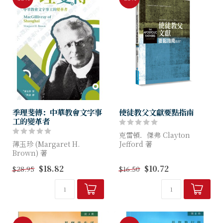
季理斐傳：中華教會文字事
使徒教父文獻要點指南
工的變革者
克雷頓．傑弗 Clayton
薄玉珍 (Margaret H.
Jefford 著
Brown) 著
考慮到《使徒教父》的歷史脈
$18.82
$10.72
$28.95
$16.50
傳道先驅奮鬥的事蹟，喚醒當
絡，此文集直接涉及新約研
代信徒，
究、早期教會的發展過程，以
承先啟後，效法前人堅毅開荒
及基督教神學的歷史。本書將
的精神！
解...