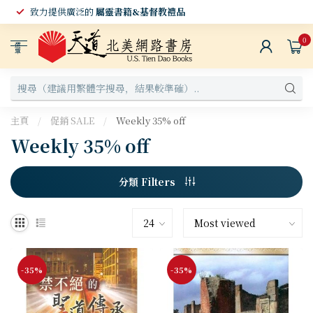
致力提供廣泛的
屬靈書籍&基督教禮品
0
選
單
主頁
/
促銷 SALE
/
Weekly 35% off
Weekly 35% off
分類 Filters
-35%
-35%