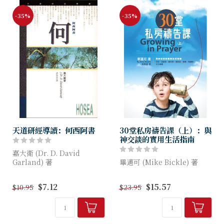
-35%
-35%
天道研經導讀：何西阿書
30堂私房禱告課（上）：與
神交談的實用生活指南
嘉大衛 (Dr. D. David
Garland) 著
畢邁可 (Mike Bickle) 著
《天道研經導讀》就主題研究
禱告是崇高的呼召，也是令人
$7.12
$15.57
$10.95
$23.95
有關經卷，並不打算要包羅萬
驚奇的特權，而成為禱告的
有，或作精微的分析，只把經
人，是你生命中最重要的呼召
卷的信息、思想、結...
之一。只需花些時間思考這件
事：我們竟能...