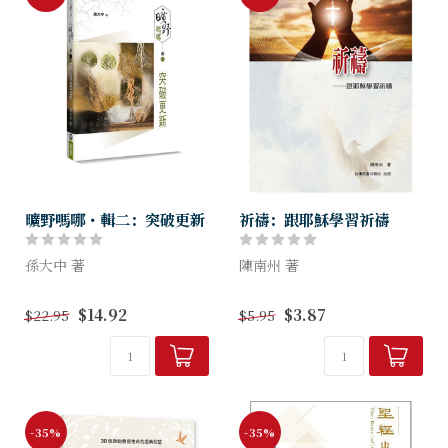
曠野嗎哪・輯二：突破更新
祈禱：跟耶穌學習祈禱
孫大中 著
陳南州 著
《曠野嗎哪》是遠東福音會製
本書的主旨是要講解祈禱，跟
$14.92
$3.87
$22.95
$5.95
作的栽培性節目，主持人孫大
耶穌學習祈禱。基督徒的生
中全年365天在空中與廣大聽
活，無論是社群或個人，應該
友分享信息。
都有祈禱的行為。然而，祈禱
似乎同時也是不少基督徒的困
擾，如懇切祈禱...
-35%
-35%