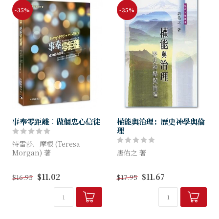
-35%
-35%
事奉零距離︰做個忠心信徒
權能與治理：歷史神學與倫
理
特雷莎．摩根 (Teresa
Morgan) 著
唐佑之 著
《事奉零距離》靈感源於我們
歷史書佔舊約聖經相當篇幅，
$11.02
$11.67
$16.95
$17.95
確信所有基督徒的共同召命：
其內容是要申明神在歷史中的
成為聖靈流通的管子，讓上帝
作為，並對以色列的信仰經驗
在基督裏與世人復和的愛得
究竟有何影響？
以...