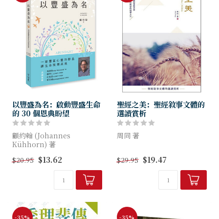
以豐盛為名：啟動豐盛生命
聖經之美：聖經敘事文體的
的 30 個恩典盼望
選讀賞析
顧約翰 (Johannes
周同 著
Kühhorn) 著
進入美麗的聖經世界，活出精
$13.62
$19.47
$20.95
$29.95
一部豐富心靈的醇品，讓生命
采的現實人生
展翅高飛
-35%
-35%