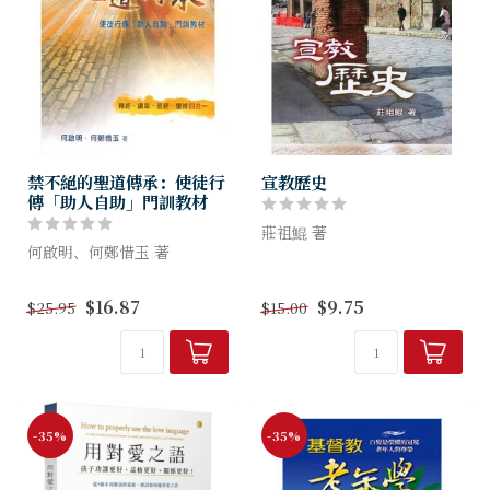
禁不絕的聖道傳承：使徒行
宣教歷史
傳「助人自助」門訓教材
莊祖鯤 著
何啟明、何鄭惜玉 著
本書將基督教自使徒時期之後
本書脫胎自作者在建道神學院
至現代的宣教歷史作一清楚扼
$16.87
$9.75
$25.95
$15.00
服事期間宣講的信息，以及教
要的回顧，使讀者能很快掌握
授使徒行傳與差傳時的學科教
每個時期的宣教特色及其影
材；後再加新撰寫的釋經、查
響。同時作者也根據過去歷史
經資料，以及《爾道自建》靈
中的聖徒成敗經...
修...
-35%
-35%