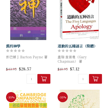
舊約神學
道歉的五種語言（簡體）
彭巴頓 J. Barton Payne 著
盖瑞·查普曼（Gary
Chapman） 著
以堅貞的福音派立場、穩固的
$28.57
$7.12
$43.95
$10.95
聖經基礎，以及清晰而有系統
缺乏真诚而又有效的道歉，可
的表達，著者使你對舊約的整
能是造成当下婚姻破裂的一个
體信息，及其與新約的關連，
极为普遍的原因。本书以鲜活
明悉瞭...
的案例、真实的故事，详细阐
释了...
-35%
-35%