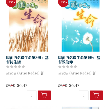
-35%
-35%
因祂的名得生命第3冊：基
因祂的名得生命第1冊：基
督徒生活
督教信仰
呂安昭 (Arne Redse) 著
呂安昭 (Arne Redse) 著
基督徒的生活必然按照信仰內
聖經是上帝的話，三位一體的
$6.47
$6.47
$9.95
$9.95
容和原則而定，本冊教導一些
上帝(創造、救贖、保守)、人
重要的人倫守則和價值觀，以
觀、救恩等內容，讓讀者對基
讓信徒定下一個信仰基礎來面
督教有一個整合的概覽。
對生活上的挑...