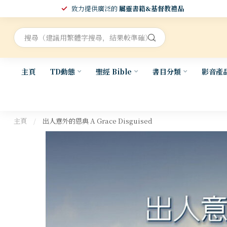
致力提供廣泛的
屬靈書籍&基督教禮品
主頁
TD動態
聖經 Bible
書目分類
影音產
主頁
/
出人意外的恩典 A Grace Disguised