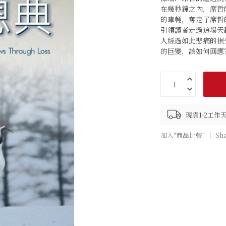
在幾秒鐘之內，席哲
的車輛，奪走了席哲
引領讀者走過這場天
人經過如此悲痛的損
的巨變，該如何回應
現貨1-2工作
加入"商品比較"
Sh