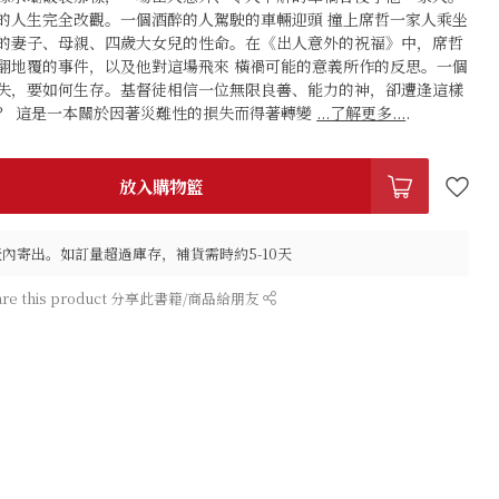
的人生完全改觀。一個酒醉的人駕駛的車輛迎頭 撞上席哲一家人乘坐
的妻子、母親、四歲大女兒的性命。在《出人意外的祝福》中，席哲
翻地覆的事件，以及他對這場飛來 橫禍可能的意義所作的反思。一個
失，要如何生存。基督徒相信一位無限良善、能力的神，卻遭逢這樣
？ 這是一本關於因著災難性的損失而得著轉變
...了解更多...
.
放入購物籃
天內寄出。如訂量超過庫存，補貨需時約5-10天
are this product 分享此書籍/商品給朋友