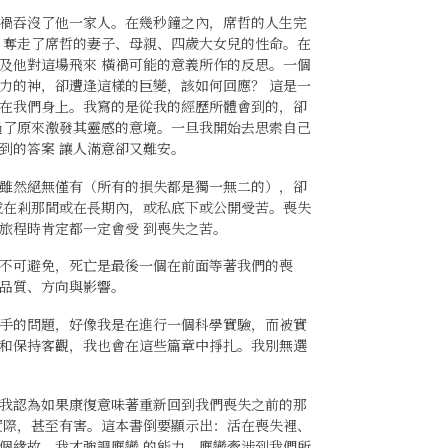
禍吞沒了他一家人。在幾秒鐘之內，席哲的人生完
，奪走了席哲的妻子、母親、四歲大女兒的性命。在
及他對這場飛來 橫禍可能的意義所作的反思。一個
力的神，卻遭逢這樣的巨變，該如何回應？ 這是一
在我們身上。我寫的是從我的經歷所體會到的，卻
過了原來激發其靈感的意境。一旦我開始去思索自己
到的答案 讓人滿意卻又難安。
雖然絕無僅有（所有的損失都是獨一無二的），卻
或在剎那間或在長期內，或私底下或公開受苦。喪失
旅程時肯定都一定會受 到喪失之苦。
不可避免，死亡是最後一個在前面等著我們的喪
品質、方向與影響。
手的問題，好像我是在進行一個科學實驗，而被實
和保持客觀，我也會在這些篇章中掙扎。我別無選
我認為如果康復意味著重新回到我們喪失之前的那
實際，甚至有害。這本書倒要顯示出：活在喪失裡、
個緣故，我才強調應變 的能力。應變牽涉到我們所