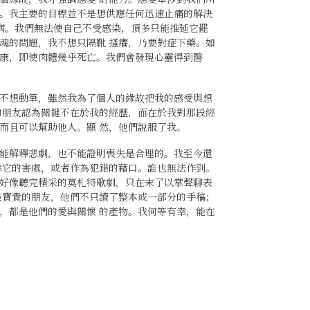
。我主要的目標並不是想供應任何迅速止痛的解決
疾病。我們無法使自己不受感染，頂多只能推延它罷
魂的問題，我不想只隔靴 搔癢，乃要對症下藥。如
康，即使肉體幾乎死亡。我們會發現心靈得到醫
不想動筆，雖然我為了個人的緣故把我的感受與想
的朋友認為關鍵不在於我的經歷，而在於我對那段經
而且可以幫助他人。顯 然，他們說服了我。
能解釋悲劇，也不能證明喪失是合理的。我至今還
除它的害處，或者作為犯錯的藉口。誰也無法作到。
好像聽完精采的莫札特歌劇，只在末了以掌聲聊表
最寶貴的朋友，他們不只讀了整本或一部分的手稿；
，都是他們的愛與關懷 的產物。我何等有幸，能在