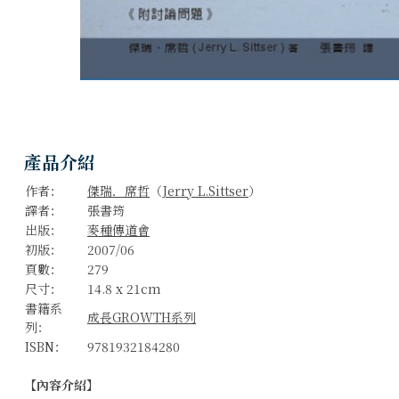
產品介紹
作者：
傑瑞．席哲
（
Jerry L.Sittser
）
譯者：
張書筠
出版：
麥種傳道會
初版：
2007/06
頁數：
279
尺寸：
14.8 x 21cm
書籍系
成長GROWTH系列
列：
ISBN：
9781932184280
【內容介紹】