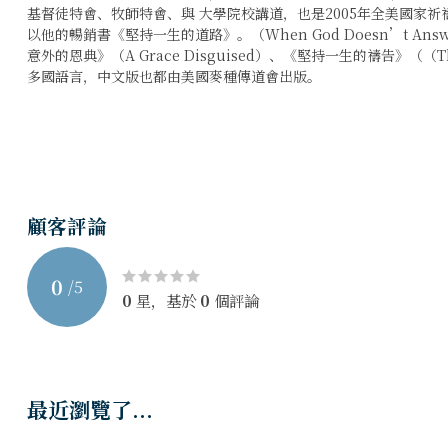
基督徒特會、牧師特會、與 大學院校講道，也是2005年全美國家祈禱日（Na
以他的暢銷書《堅持一生的道路》。（When God Doesn’t Answ
意外的恩典》（A Grace Disguised）、《堅持一生的禱告》（（The Wi
多國語言，中文版也都由美國麥種傳道會出版。
出人意外的恩典
杰瑞．席哲
顧客評論
0
/
5
0
星，基於
0
個評論
最近瀏覽了...