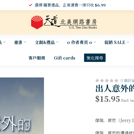
選擇 購買禮品，正常運費一律只收
$6.99
品
童書
文創&禮品
o 作者專頁 o
促銷 SALE
客戶服務
Gift cards
強化搜尋
0 個評
出人意外的恩
$15.95
Excl. ta
傑瑞．席哲（Jerry L.
傑瑞．席哲的遭遇就