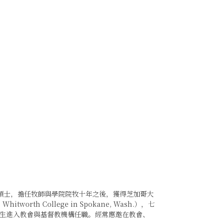
ry）道學碩士，擔任牧師與學院院牧十年之後，獲得芝加哥大
th College in Spokane, Wash.），七
生進入教會與基督教機構任職。經常應邀在教會、