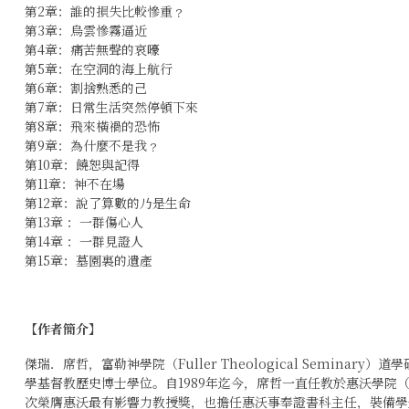
第2章：誰的損失比較慘重﹖
第3章：烏雲慘霧逼近
第4章：痛苦無聲的哀嚎
第5章：在空洞的海上航行
第6章：割捨熟悉的己
第7章：日常生活突然停頓下來
第8章：飛來橫禍的恐怖
第9章：為什麼不是我﹖
第10章：饒恕與記得
第11章：神不在場
第12章：說了算數的乃是生命
第13章 ：一群傷心人
第14章 ：一群見證人
第15章：墓園裏的遺產
【作者簡介】
傑瑞．席哲，富勒神學院（Fuller Theological Semina
學基督教歷史博士學位。自1989年迄今，席哲一直任教於惠沃學院（ Whitwor
次榮膺惠沃最有影響力教授獎，也擔任惠沃事奉證書科主任，裝備學