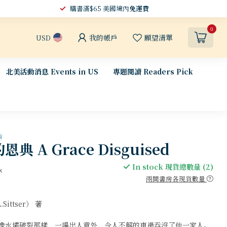
購書滿$65 美國境內
免運費
0
我的帳戶
願望清單
USD
北美活動消息 Events in US
專題閱讀 Readers Pick
論
典 A Grace Disguised
In stock 現貨總數量 (2)
x
兩間書房各現貨數量
Sittser） 著
像水壩破裂那樣，一場出人意外、令人不解的車禍吞沒了他一家人。