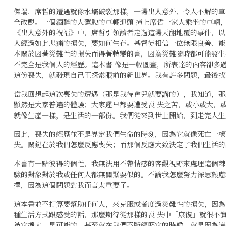
傑瑞．席哲的遭遇就像水壩破裂那樣，一場出人意外、令人不解的車
全改觀。一個酒醉的人駕駛的車輛迎頭 撞上席哲一家人乘坐的車輛
《出人意外的祝福》中，席哲引領讀者走過這場天翻地覆的事件，以
人經過如此悲痛的損失，要如何生存。基督徒相信一位無限良善、能
本關於因著災難性的損失而得著轉變的書，因為災難隨時都可能發生
不完全是我個人的經歷。這本書 像是一幅圖畫，所表達的內容卻多
這份喪失，就發現自己正探索眼前的新世界。我有許多問題，最後找
當我回想起這次喪失的遭遇（那是我待會兒就要講的），我知道，那
顯然是大家普遍的體驗；大家遲早都要遭受喪 失之苦，或小或大，
就像生產一樣，是生活的一部份。我們從來到世上開始，到走完人生
因此，喪失的經歷並不是界定我們生命的時刻，因為它就像死亡一樣
失。關鍵在於我們怎麼反應喪失；而那個反應大致決定了我們生活的
本書有一點彼得的個性，我無法用不帶情感的客觀視野來處理這個棘
驗的對象對於我或任何人都無關緊要似的。不論我怎麼努力深思熟慮
擇，因為這個問題對我而言太重要了。
這本書並不打算要幫助任何人，來克服或者度過災難性的損失，因為
種生活方式跟感受的話，那麼期待從那樣的喪 失中「康復」就很不
被它擴大，是可能的，甚至就在我們不斷經歷它的時候。就是因為這