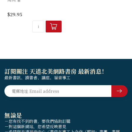
本書是聖經之美系列第二本，
$29.95
內容是詩歌智慧書的賞析，讓
讀者了解地理以及文化背景並
智慧書的解經原則，與相關的
神學議題，對基督信仰有準
確、扎實的把握。...
訂閱關注 天道北美網路書房 最新消息！
最新書訊、讀書會、講座、福音事工
無論是
－您有找不到的書，要我們協助訂購
－對這個新網站，您希望反映意見
－希望與天道福音中心／書房在事工上合作（譬如：書攤、書展、