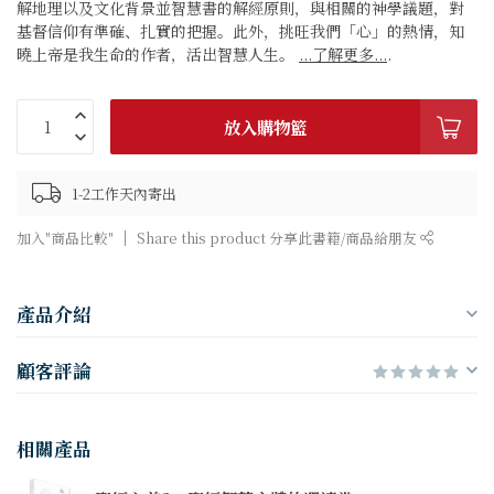
解地理以及文化背景並智慧書的解經原則，與相關的神學議題，對
基督信仰有準確、扎實的把握。此外，挑旺我們「心」的熱情，知
曉上帝是我生命的作者，活出智慧人生。
...了解更多...
.
放入購物籃
1-2工作天內寄出
加入"商品比較"
Share this product 分享此書籍/商品給朋友
產品介紹
顧客評論
相關產品