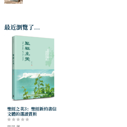
最近瀏覽了...
聖經之美3：聖經新約書信
文體的選讀賞析
周同 著