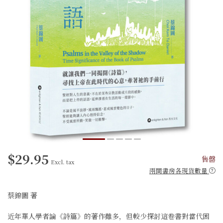
$29.95
售罄
Excl. tax
兩間書房各現貨數量
蔡錦圖 著
近年華人學者論《詩篇》的著作雖多，但較少探討這卷書對當代困