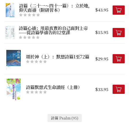
詩篇（二十一～四十一篇）：立於地，
仰天而禱（附研習本）
$43.95
詩篇心禱：用最真實的自己面對上帝
——從詩篇學禱告的12堂課
$15.95
頌於神（上）：默想詩篇1至72篇
$29.95
詩篇默想式生命讀經（上冊）
$33.95
詩篇 Psalm
(95)