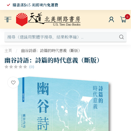
購書滿$65 美國境內
免運費
0
選
單
主頁
/
幽谷詩語：詩篇的時代意義（斷版）
幽谷詩語：詩篇的時代意義（斷版）
(0)