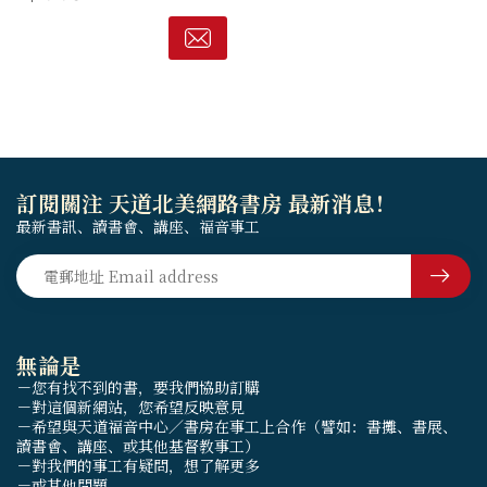
當代困境的啟迪。本書嘗試回
到一個基本角度：《詩篇》作
為整體，對於個人和群體有何
意義。
訂閱關注 天道北美網路書房 最新消息！
最新書訊、讀書會、講座、福音事工
無論是
－您有找不到的書，要我們協助訂購
－對這個新網站，您希望反映意見
－希望與天道福音中心／書房在事工上合作（譬如：書攤、書展、
讀書會、講座、或其他基督教事工）
－對我們的事工有疑問，想了解更多
－或其他問題......