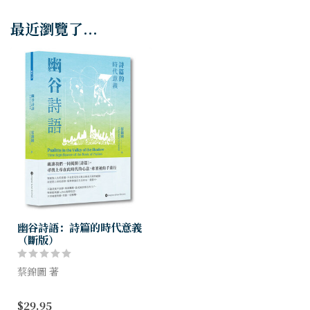
最近瀏覽了...
幽谷詩語：詩篇的時代意義
（斷版）
蔡錦圖 著
近年華人學者論《詩篇》的著
$29.95
作雖多，但較少探討這卷書對