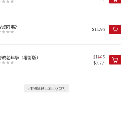
帝反同嗎？
$11.95
$11.95
督教老年學（增訂版）
$7.77
#性別議題 LGBTQ
(37)