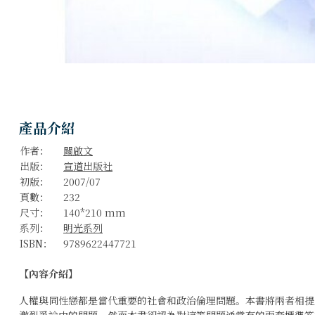
產品介紹
作者：
關啟文
出版：
宣道出版社
初版：
2007/07
頁數：
232
尺寸：
140*210 mm
系列：
明光系列
ISBN：
9789622447721
【內容介紹】
人權與同性戀都是當代重要的社會和政治倫理問題。本書將兩者相提
激烈爭論中的問題。然而本書卻認為對這等問題通常有的兩套標準答