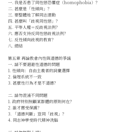
一. 我是否患了同性戀恐懼症（homophobia）？
二. 甚麼是「性傾向」？
三. 要整體地了解同志運動
四. 甚麼叫「歧視同性戀」？
五. 平等人權＝反歧視法例？
六. 應否支持反同性戀歧視法例？
七. 反性傾向歧視的教育？
八. 總結
第五章 再論教會內性與道德的爭議
一. 請不要迴避性道德的問題
1. 性傾向：自由主義者的詞彙選擇
2. 倫理系統不一致
3. 甚麼性行為才是不道德？
二. 請勿混淆不同問題
1. 政府特別照顧某群體的原則何在？
2. 誰才應受保護？
3. 「道德判斷」豈同「歧視」？
4. 同志神學受時代精神洗腦