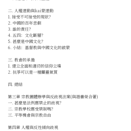
二. 人權運動與kai蒙運動
1. 接受不可接受的現狀？
2. 中國的百年悲劇
3. 誰的責任？
4. 五四：文化斷層？
5. 甚麼是中國文化？
6. 小結：基督教與中國文化的啟蒙
三. 教會的承擔
1. 建立全面和適切的信仰立場
2. 抗爭可以是一種屬靈氣質
四. 總結
第三章 宗教團體辦學與反歧視法案(與趙善榮合著)
一. 甚麼是法例應禁止的歧視？
二. 宗教學校應受禁制嗎？
三. 平等機會與宗教自由
第四章 人權與反性傾向歧視