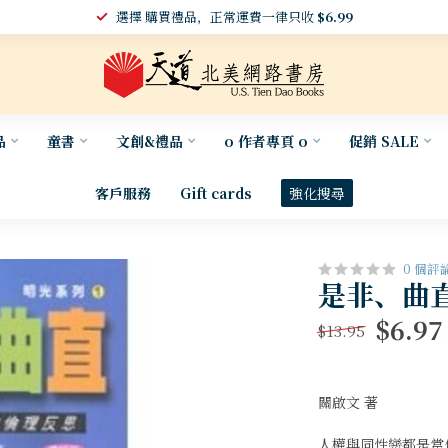
選擇 購買禮品，正常運費一律只收
$6.99
品
童書
文創&禮品
o 作者專頁 o
促銷 SALE
客戶服務
Gift cards
強化搜尋
0 個評
是非、曲
$6.97
$13.95
關啟文 著
人權與同性戀都是當