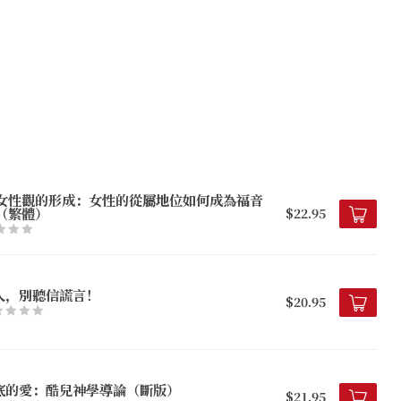
女性觀的形成：女性的從屬地位如何成為福音
（繁體）
$22.95
人，別聽信謊言！
$20.95
底的愛：酷兒神學導論（斷版）
$21.95