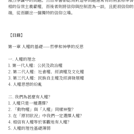
相的俗世主義霸權，而後者則將信仰與控制混為一談，且扼殺信仰的
端，從而顯出一個獨特的信仰立場。
【目錄】
第一章 人權的基礎——哲學和神學的反思
一. 人權的理念
1. 第一代人權：公民及政治權
2. 第二代人權：社會權、經濟權及文化權
3. 第三代人權：民族自主權及經濟發展權
4. 人權思想的紛亂
二. 我們為甚麼有人權？
1. 人權只是一種選擇？
2. 「動物權」與「人權」同樣神聖？
3. 在「原初狀況」中我們一定選擇人權？
4. 相信有人權等於客觀地有人權？
5. 人權的理性基礎薄弱