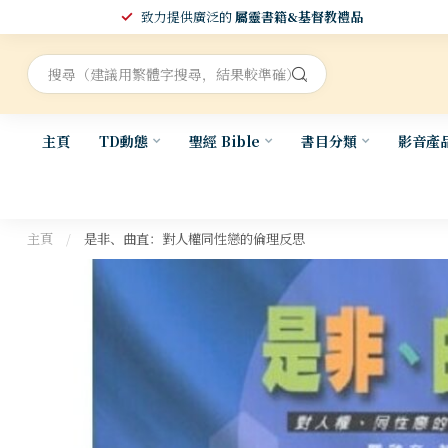
致力提供廣泛的
屬靈書籍&基督教禮品
主頁
TD動態
聖經 Bible
書目分類
影音產
主頁
/
是非、曲直：對人權同性戀的倫理反思