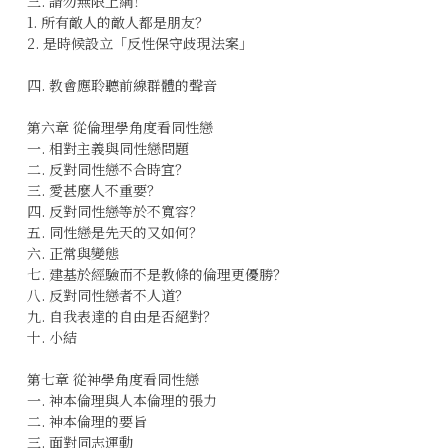
三. 請勿無限上綱！
1. 所有敵人的敵人都是朋友？
2. 是時候設立「反性保守歧現法案」
四. 教會應聆聽前線群體的聲音
第六章 從倫理學角度看同性戀
一. 相對主義與同性戀問題
二. 反對同性戀不合時宜？
三. 愛甚麼人不重要？
四. 反對同性戀等於不寬容？
五. 同性戀是先天的又如何？
六. 正常與變態
七. 建基於經驗而不是教條的倫理更優勝？
八. 反對同性戀者不人道？
九. 自我表達的自由是否絕對？
十. 小結
第七章 從神學角度看同性戀
一. 神本倫理與人本倫理的張力
二. 神本倫理的要旨
三. 面對同志運動