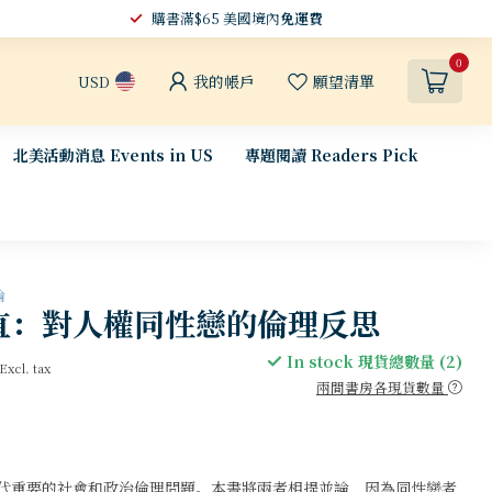
購書滿$65 美國境內
免運費
0
我的帳戶
願望清單
USD
北美活動消息 Events in US
專題閱讀 Readers Pick
論
直：對人權同性戀的倫理反思
In stock 現貨總數量 (2)
Excl. tax
兩間書房各現貨數量
代重要的社會和政治倫理問題。本書將兩者相提並論，因為同性戀者