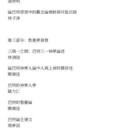
趙崇明
論巴特思想中的觀念論痕跡與可能出路
林子淳
第三部分：教義學發微
三與一之間：巴特三一神學論述
林鴻信
論巴特神學人論中人與上帝的關係性
鄭順佳
巴特的神學人學
歐力仁
巴特的聖靈論
鄭順佳
巴特論主禱文
周學信