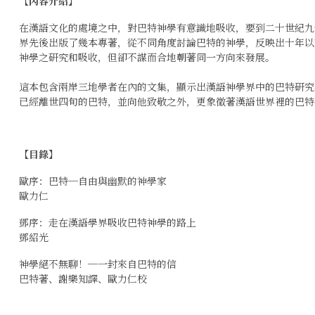
【內容介紹】
在漢語文化的處境之中，對巴特神學有意識地吸收，要到二十世紀九
界先後出版了幾本專著，從不同角度討論巴特的神學，反映出十年以
神學之研究和吸收，但卻不謀而合地朝著同一方向來發展。
這本包含兩岸三地學者在內的文集，顯示出漢語神學界中的巴特研究
已經離世四旬的巴特，並向他致敬之外，更象徵著漢語世界裡的巴特
【目錄】
歐序：巴特─自由與幽默的神學家
歐力仁
鄧序：走在漢語學界吸收巴特神學的路上
鄧紹光
神學絕不無聊！─一封來自巴特的信
巴特著、謝樂知譯、歐力仁校