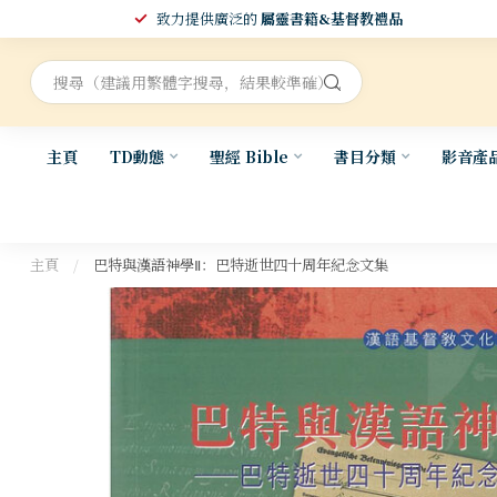
致力提供廣泛的
屬靈書籍&基督教禮品
主頁
TD動態
聖經 Bible
書目分類
影音產
主頁
/
巴特與漢語神學Ⅱ：巴特逝世四十周年紀念文集