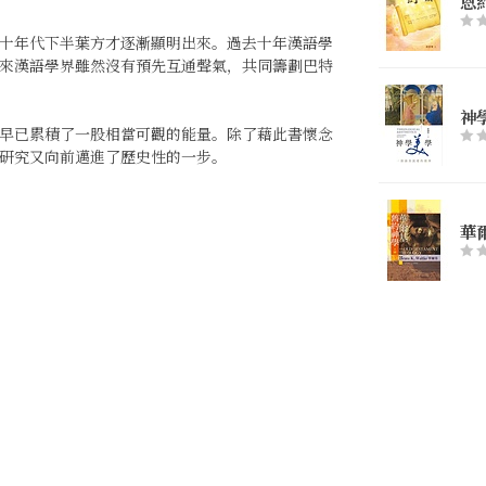
恩
十年代下半葉方才逐漸顯明出來。過去十年漢語學
來漢語學界雖然沒有預先互通聲氣，共同籌劃巴特
神
早已累積了一股相當可觀的能量。除了藉此書懷念
研究又向前邁進了歷史性的一步。
華