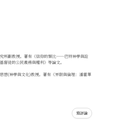
究所副教授。著有《信仰的類比──巴特神學與詮
基督徒的公民義務與權利》等論文。
思想(神學與文化)教授。著有《界限與倫理：潘霍華
寫評論