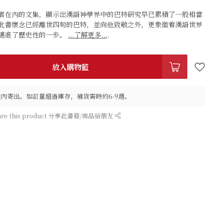
者在內的文集，顯示出漢語神學界中的巴特研究早已累積了一股相當
此書懷念已經離世四旬的巴特，並向他致敬之外，更象徵着漢語世界
邁進了歷史性的一步。
...了解更多...
.
放入購物籃
作天內寄出。如訂量超過庫存，補貨需時約6-9週。
are this product 分享此書籍/商品給朋友