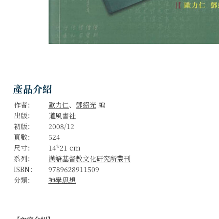
產品介紹
作者：
歐力仁
、
鄧紹光
編
出版：
道風書社
初版：
2008/12
頁數：
524
尺寸：
14*21 cm
系列：
漢語基督教文化研究所叢刊
ISBN：
9789628911509
分類：
神學思想
巴特与汉语神学Ⅱ：巴特逝世四十周年纪念文集
欧力仁、邓绍光 编