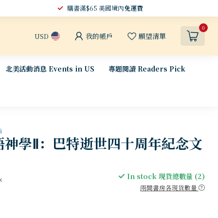
購書滿$65 美國境內
免運費
0
我的帳戶
願望清單
USD
北美活動消息 Events in US
專題閱讀 Readers Pick
論
語神學Ⅱ：巴特逝世四十周年紀念文
In stock 現貨總數量 (2)
x
兩間書房各現貨數量