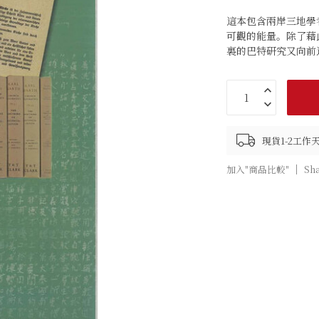
這本包含兩岸三地學
可觀的能量。除了藉
裏的巴特研究又向前
現貨1-2工
加入"商品比較"
Sh