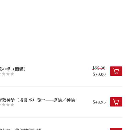
$98.00
統神學（簡體）
$70.00
督教神學（增訂本）卷一——導論／神論
$48.95