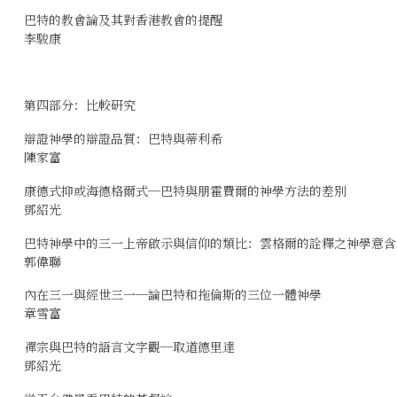
巴特的教會論及其對香港教會的提醒
李駿康
第四部分：比較研究
辯證神學的辯證品質：巴特與蒂利希
陳家富
康德式抑或海德格爾式─巴特與朋霍費爾的神學方法的差別
鄧紹光
巴特神學中的三一上帝啟示與信仰的類比：雲格爾的詮釋之神學意含
郭偉聯
內在三一與經世三一─論巴特和拖倫斯的三位一體神學
章雪富
禪宗與巴特的語言文字觀─取道德里達
鄧紹光