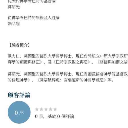
從天台佛學看巴特的基督論
鄧紹光
從佛學看巴特的罪觀及人性論
賴品超
【編者簡介】
歐力仁，英國聖安德烈大學哲學博士，現任台灣私立中原大學宗教研
釋學的顛覆與修正》，及《巴特宗教觀之再思》、《路德與加爾文論
鄧紹光，英國聖安德烈大學哲學博士，現任香港浸信會神學院基督教
的倫理神學》、《詞語破碎處：言離道斷的神哲學反思》等。
顧客評論
0
/
5
0
星，基於
0
個評論