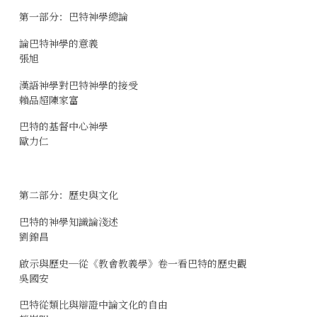
第一部分：巴特神學總論
論巴特神學的意義
張旭
漢語神學對巴特神學的接受
賴品超陳家富
巴特的基督中心神學
歐力仁
第二部分：歷史與文化
巴特的神學知識論淺述
劉錦昌
啟示與歷史─從《教會教義學》卷一看巴特的歷史觀
吳國安
巴特從類比與辯證中論文化的自由