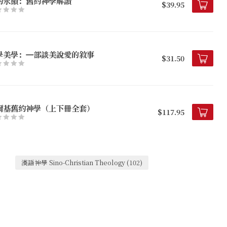
約永續：舊約神學解讀
$39.95
學美學：㇐部談美說愛的敘事
$31.50
爾基舊約神學（上下冊全套）
$117.95
漢語神學 Sino-Christian Theology
(102)