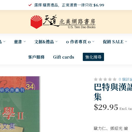
選擇 購買禮品，正常運費一律只收
$6.99
品
童書
文創&禮品
o 作者專頁 o
促銷 SALE
客戶服務
Gift cards
強化搜尋
0 個評
巴特與漢
集
$29.95
Excl. ta
歐力仁、鄧紹光 編