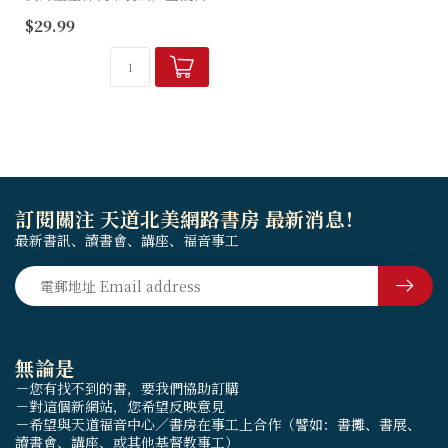
然色調，並配有加固的手柄和
$29.99
加寬的側袋。全彩沿海設計將
以其沙色的貝殼和海星圖案在
藍綠色背景上讓您進入海...
訂閱關注 天道北美網路書房 最新消息！
最新書訊、讀書會、講座、福音事工
無論是
－您有找不到的書，要我們協助訂購
－對這個新網站，您希望反映意見
－希望與天道福音中心／書房在事工上合作（譬如：書攤、書展、
讀書會、講座、或其他基督教事工）