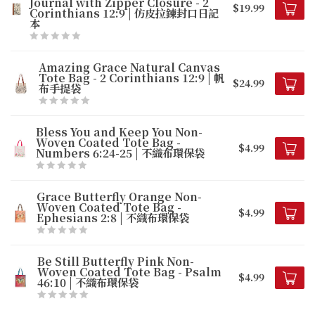
Journal with Zipper Closure - 2
$19.99
Corinthians 12:9 | 仿皮拉鍊封口日記
本
Amazing Grace Natural Canvas
Tote Bag - 2 Corinthians 12:9 | 帆
$24.99
布手提袋
Bless You and Keep You Non-
Woven Coated Tote Bag -
$4.99
Numbers 6:24-25 | 不織布環保袋
Grace Butterfly Orange Non-
Woven Coated Tote Bag -
$4.99
Ephesians 2:8 | 不織布環保袋
Be Still Butterfly Pink Non-
Woven Coated Tote Bag - Psalm
$4.99
46:10 | 不織布環保袋