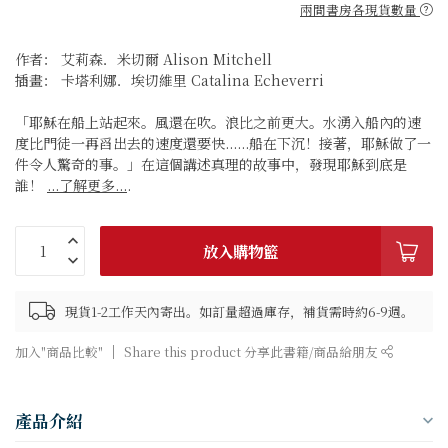
兩間書房各現貨數量
作者： 艾莉森．米切爾 Alison Mitchell
插畫： 卡塔利娜．埃切維里 Catalina Echeverri
「耶穌在船上站起來。風還在吹。浪比之前更大。水湧入船內的速
度比門徒一再舀出去的速度還要快......船在下沉！接著，耶穌做了一
件令人驚奇的事。」在這個講述真理的故事中，發現耶穌到底是
誰！
...了解更多...
.
放入購物籃
現貨1-2工作天內寄出。如訂量超過庫存，補貨需時約6-9週。
加入"商品比較"
Share this product 分享此書籍/商品給朋友
產品介紹