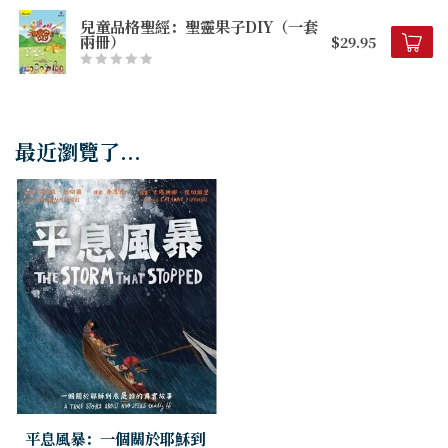
兒童品格聖經：聖靈果子DIY（一套
兩冊）
$29.95
最近瀏覽了...
平息風暴：一個關於耶穌到