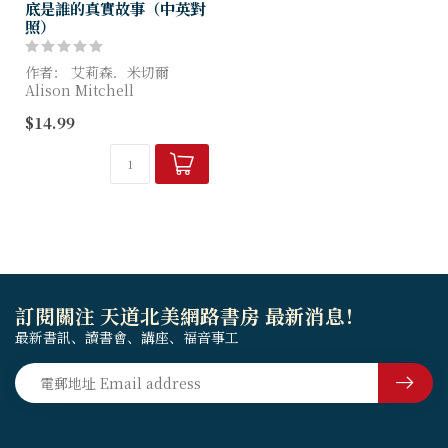
底是誰的真實故事（中英對
照）
作者： 艾莉森．米切爾
Alison Mitchell
插畫： 卡塔利娜．埃切維里
$14.99
Catalina Echeverri
「耶穌在船上站起來。風還在
吹。...
訂閱關注 天道北美網路書房 最新消息！
最新書訊、讀書會、講座、福音事工