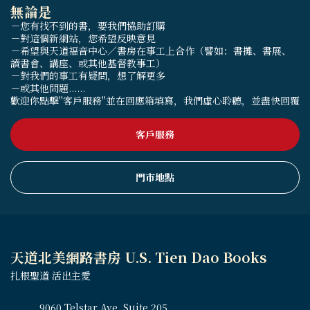
無論是
－您有找不到的書，要我們協助訂購
－對這個新網站，您希望反映意見
－希望與天道福音中心／書房在事工上合作（譬如：書攤、書展、
讀書會、講座、或其他基督教事工）
－對我們的事工有疑問，想了解更多
－或其他問題......
歡迎你點擊"客戶服務"並在回應箱填寫，我們虛心聆聽，並盡快回覆
客戶服務
門市地點
天道北美網路書房 U.S. Tien Dao Books
扎根聖道 活出主愛
9060 Telstar Ave, Suite 205