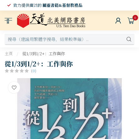
致力提供廣泛的
屬靈書籍&基督教禮品
0
選
單
主頁
/
從1/3到1/2+：工作與你
從1/3到1/2+：工作與你
(0)