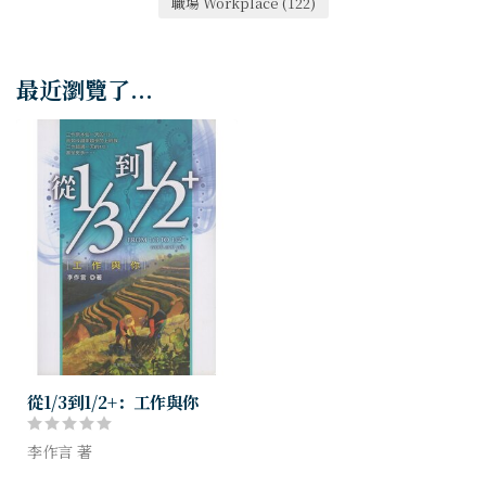
職場 Workplace
(122)
最近瀏覽了...
從1/3到1/2+：工作與你
李作言 著