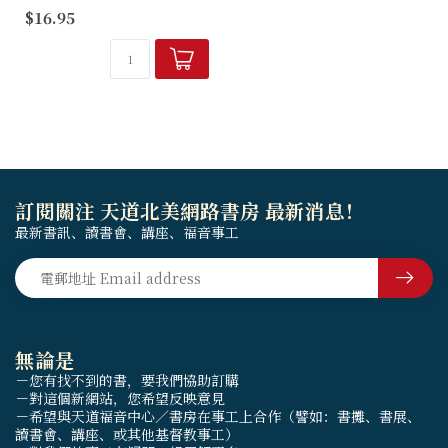
目前深受工作壓力所苦惱之上
$16.95
班族，本書是必讀之書！實際
提供建立工作品格、同事相
處、開會、如何推銷自己等方
法。
訂閱關注 天道北美網路書房 最新消息！
最新書訊、讀書會、講座、福音事工
無論是
－您有找不到的書，要我們協助訂購
－對這個新網站，您希望反映意見
－希望與天道福音中心／書房在事工上合作（譬如：書攤、書展、
讀書會、講座、或其他基督教事工）