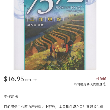
$16.95
可預購
Excl. tax
兩間書房各現貨數量
李作言 著
目前深受工作壓力所苦惱之上班族，本書是必讀之書！實際提供建