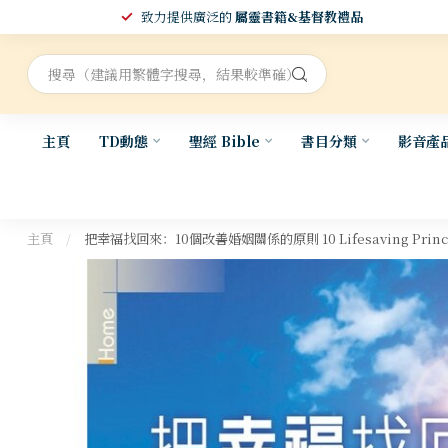
致力提供廣泛的
屬靈書籍&基督教禮品
主頁
TD動態
聖經 Bible
書目分類
影音產
主頁
/
把幸福找回來：10個改善婚姻關係的原則 10 Lifesaving Principles 