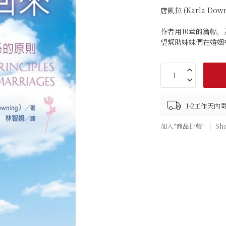
唐凱拉 (Karla Dow
作者用10章的篇幅
望幫助姊妹們在婚姻
1-2工作天內
加入"商品比較"
Sh