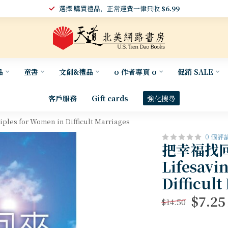
選擇 購買禮品，正常運費一律只收
$6.99
品
童書
文創&禮品
o 作者專頁 o
促銷 SALE
客戶服務
Gift cards
強化搜尋
for Women in Difficult Marriages
0 個評
把幸福找回
Lifesavi
Difficult
$7.25
$14.50