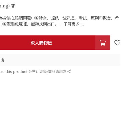
ning) 著
，為身陷在婚姻問題中的婦女，提供一些訊息、看法、原則和觀念，希
中的艱難處境裡，能夠找到出口。
...了解更多...
.
放入購物籃
寄出
are this product 分享此書籍/商品給朋友