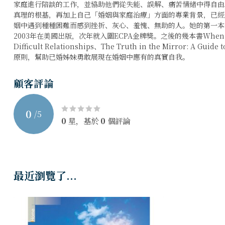
家庭進行陪談的工作，並協助他們從失能、誤解、痛苦情緒中得自由
真理的根基，再加上自己「婚姻與家庭治療」方面的專業背景，已經
姻中遇到種種困難而感到挫折、灰心、羞愧、無助的人。她的第一本
2003年在美國出版，次年就入圍ECPA金牌獎。之後的幾本書When Love Hur
Difficult Relationships、The Truth in the Mirror: A 
原則，幫助已婚姊妹勇敢展現在婚姻中應有的真實自我。
顧客評論
0
/
5
0
星，基於
0
個評論
最近瀏覽了...