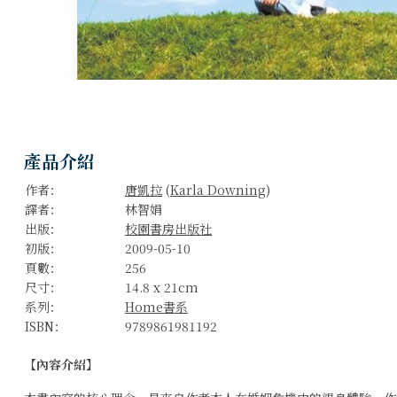
產品介紹
作者：
唐凱拉
(
Karla Downing
)
譯者：
林智娟
出版：
校園書房出版社
初版：
2009-05-10
頁數：
256
尺寸：
14.8 x 21cm
系列：
Home書系
ISBN：
9789861981192
【內容介紹】