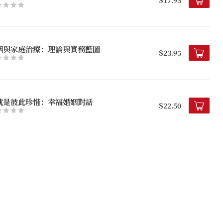
姻與家庭治療：理論與實務藍圖
$23.95
就是彼此珍惜：幸福婚姻對話
$22.50