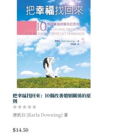
把幸福找回來：10個改善婚姻關係的原
則
唐凱拉 (Karla Downing) 著
作者用10章的篇幅，為身陷在婚姻問題中的
$14.50
婦女，提供一些訊息、看法、原則和觀念，