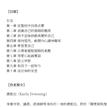
【目錄】
引言
第一章 從聖經中找尋法寶
第二章 組織自己的婚姻救難隊
第三章 放手並接納最真實的自己
第四章 保持超然，敞開內心讓神雕琢
第五章 學習愛自己
第六章 以勇氣擺脫婚姻低氣壓
第七章 用愛心說誠實話
第八章 設立界限
第九章 和孩子一起努力
第十章 活出神的安息
【作者簡介】
唐凱拉（Karla Downing）
身兼作家、講員、諮商師等身份於一身的唐凱拉，對於「關懷與恢復