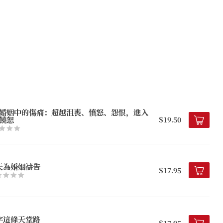
婚姻中的傷痛：超越沮喪、憤怒、怨恨，進入
饒恕
$19.50
天為婚姻禱告
$17.95
字這條天堂路
$17.95