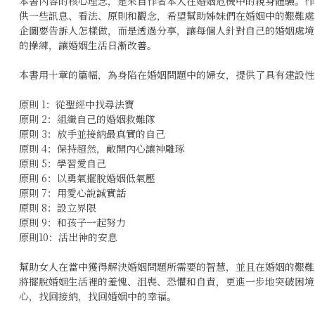
本書內容的核心理念，是來自作者本人在婚姻危機中的親身體驗。作
供一些訊息、看法、原則和觀念，希望幫助姊妹們在婚姻中的艱難處
企圖要告訴人怎樣做，而是透過分享，讓每個人針對自己的婚姻處境
的操練，讓婚姻生活日漸改善。
本書用十章的篇幅，為身陷在婚姻問題中的婦女，提供了具有建設性
原則 1：從聖經中找尋法寶
原則 2：組織自己的婚姻救難隊
原則 3：放手並接納最真實的自己
原則 4：保持超然，敞開內心讓神雕琢
原則 5：學習愛自己
原則 6：以勇氣擺脫婚姻低氣壓
原則 7：用愛心說誠實話
原則 8：設立界限
原則 9：和孩子一起努力
原則10：活出神的安息
幫助女人在當中獲得解決婚姻問題所需要的智慧，並且在婚姻的艱難
將擺脫婚姻生活裡的羞愧、沮喪、恐懼和自責，更進一步地突破困境
心，找回接納，找回婚姻中的幸福。