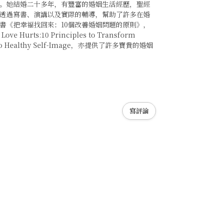
。她結婚二十多年，有豐富的婚姻生活經歷，聖經
透過寫書、演講以及實際的輔導，幫助了許多在婚
書《把幸福找回來：10個改善婚姻問題的原則》，
ts:10 Principles to Transform
Guide to Healthy Self-Image，亦提供了許多寶貴的婚姻
寫評論