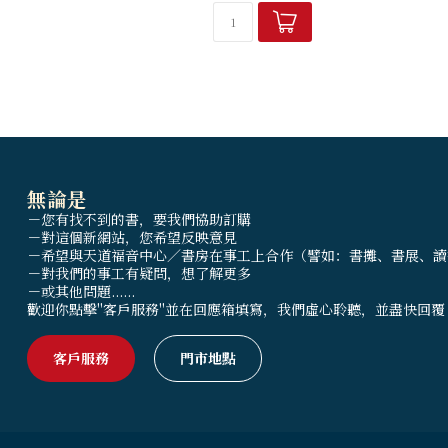
希望幫助姊妹們在婚姻中的艱難處境...
無論是
－您有找不到的書，要我們協助訂購
－對這個新網站，您希望反映意見
－希望與天道福音中心／書房在事工上合作（譬如：書攤、書展、讀
－對我們的事工有疑問，想了解更多
－或其他問題......
歡迎你點擊"客戶服務"並在回應箱填寫，我們虛心聆聽，並盡快回覆
客戶服務
門市地點