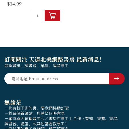
$14.99
Bible is true? Why can’t
we just...
訂閱關注 天道北美網路書房 最新消息！
最新書訊、讀書會、講座、福音事工
無論是
－您有找不到的書，要我們協助訂購
－對這個新網站，您希望反映意見
－希望與天道福音中心／書房在事工上合作（譬如：書攤、書展、
讀書會、講座、或其他基督教事工）
－對我們的事工有疑問，想了解更多