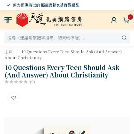
致力提供廣泛的
屬靈書籍&基督教禮品
0
選
單
主頁
/
10 Questions Every Teen Should Ask (And Answer)
About Christianity
10 Questions Every Teen Should Ask
(And Answer) About Christianity
(0)