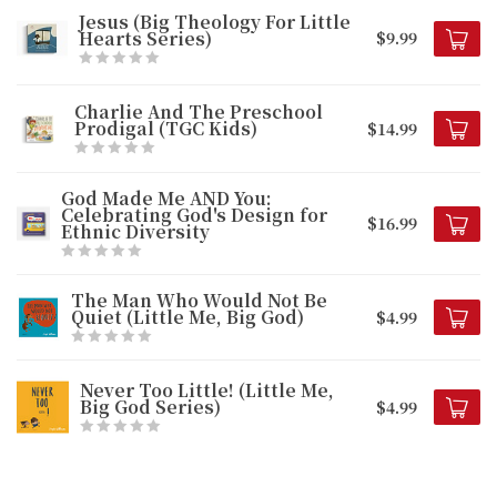
Jesus (Big Theology For Little
Hearts Series)
$9.99
Charlie And The Preschool
Prodigal (TGC Kids)
$14.99
God Made Me AND You:
Celebrating God's Design for
$16.99
Ethnic Diversity
The Man Who Would Not Be
Quiet (Little Me, Big God)
$4.99
Never Too Little! (Little Me,
Big God Series)
$4.99