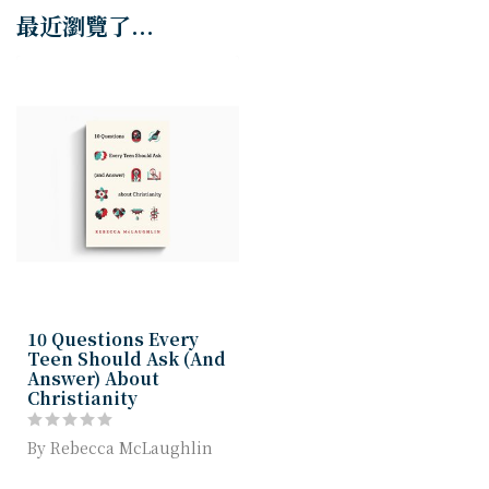
最近瀏覽了...
10 Questions Every
Teen Should Ask (And
Answer) About
Christianity
By Rebecca McLaughlin
How can we believe the